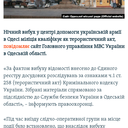
ВІДЕОУРОКИ «ELIFBE»
Русский
СВІДЧЕННЯ ОКУПАЦІЇ
Qırımtatar
УКРАЇНСЬКА ПРОБЛЕМА КРИМУ
Нічний вибух у центрі допомоги українській армії
ДОЛУЧАЙСЯ!
ІНФОГРАФІКА
в Одесі міліція кваліфікує як терористичний акт,
повідомляє
сайт Головного управління МВС України
в Одеській області.
Усі сайти RFE/RL
«За фактом вибуху відомості внесено до Єдиного
реєстру досудових розслідувань за ознаками ч.1 ст.
258 (терористичний акт) Кримінального кодексу
України. Зібрані матеріали спрямовано за
підслідністю до Служби безпеки України в Одеській
області», – інформують правоохоронці.
«Під час виїзду слідчо-оперативної групи на місце
події було встановлено, що внаслідок вибуху