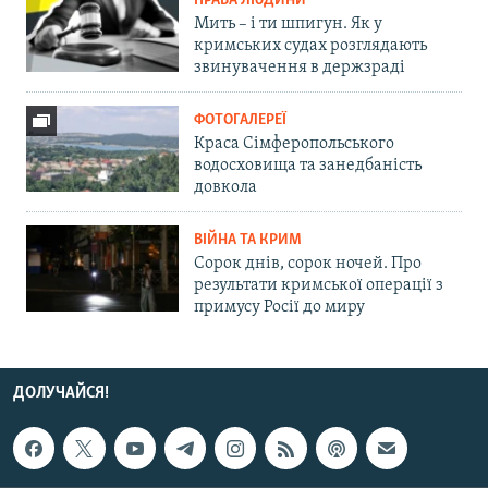
ПРАВА ЛЮДИНИ
Мить – і ти шпигун. Як у
кримських судах розглядають
звинувачення в держзраді
ФОТОГАЛЕРЕЇ
Краса Сімферопольського
водосховища та занедбаність
довкола
ВІЙНА ТА КРИМ
Сорок днів, сорок ночей. Про
результати кримської операції з
примусу Росії до миру
ДОЛУЧАЙСЯ!