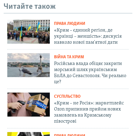
Читайте також
ПРАВА ЛЮДИНИ
«Крим – єдиний регіон, де
українці – меншість»: дискусія
навколо нової пам'ятної дати
ВІЙНА ТА КРИМ
Російська влада обіцяє закрити
морський шлях українським
БпЛА до Севастополя. Чи реально
це?
СУСПІЛЬСТВО
«Крим – не Росія»: маркетплейс
Ozon припинив прийом нових
замовлень на Кримському
півострові