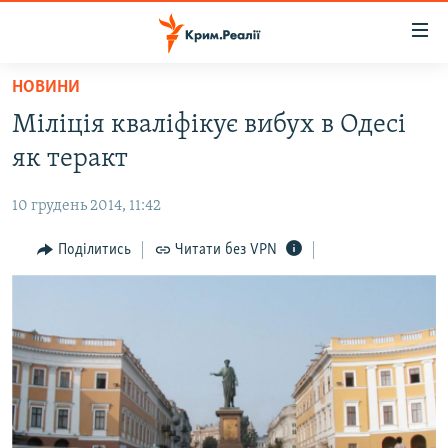
Доступність
посилання
Перейти
НОВИНИ
до
НОВИНИ
Міліція кваліфікує вибух в Одесі
основного
ВОДА.КРИМ
матеріалу
як теракт
ВІДЕО ТА ФОТО
Перейти
до
10 грудень 2014, 11:42
ПОЛІТИКА
основної
БЛОГИ
Поділитись
Читати без VPN
навігації
Перейти
ПОГЛЯД
до
ІНТЕРВ'Ю
пошуку
ВСЕ ЗА ДЕНЬ
СПЕЦПРОЕКТИ
ЯК ОБІЙТИ БЛОКУВАННЯ
ДЕПОРТАЦІЯ