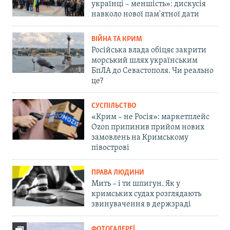
українці – меншість»: дискусія
навколо нової пам'ятної дати
ВІЙНА ТА КРИМ
Російська влада обіцяє закрити
морський шлях українським
БпЛА до Севастополя. Чи реально
це?
СУСПІЛЬСТВО
«Крим – не Росія»: маркетплейс
Ozon припинив прийом нових
замовлень на Кримському
півострові
ПРАВА ЛЮДИНИ
Мить – і ти шпигун. Як у
кримських судах розглядають
звинувачення в держзраді
ФОТОГАЛЕРЕЇ