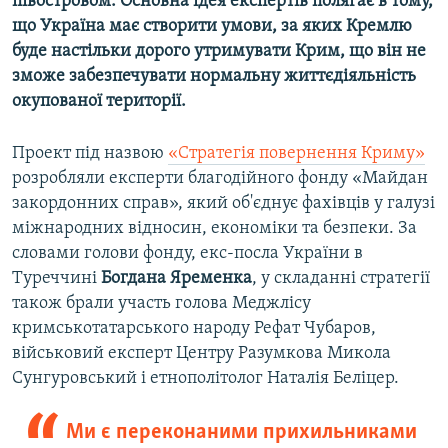
півостровом. Основна ідея експертів полягає в тому,
що Україна має створити умови, за яких Кремлю
буде настільки дорого утримувати Крим, що він не
зможе забезпечувати нормальну життєдіяльність
окупованої території.
Проект під назвою
«Стратегія повернення Криму»
розробляли експерти благодійного фонду «Майдан
закордонних справ», який об'єднує фахівців у галузі
міжнародних відносин, економіки та безпеки. За
словами голови фонду, екс-посла України в
Туреччині
Богдана Яременка
, у складанні стратегії
також брали участь голова Меджлісу
кримськотатарського народу Рефат Чубаров,
військовий експерт Центру Разумкова Микола
Сунгуровський і етнополітолог Наталія Беліцер.
Ми є переконаними прихильниками