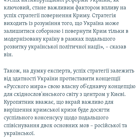
«Успіх антикорупційної реформи України, як
ключовий, стане важливим фактором впливу на
успіх стратегії повернення Криму. Стратегія
виходить із розуміння того, що Україна може
залишитися соборною і повернути Крим тільки в
модернізовану країну в рамках подальшого
розвитку української політичної нації», – сказав
він.
Також, на думку експерта, успіх стратегії залежить
від здатності України протиставити концепції
«Русского мира» свою власну об'єднавчу концепцію
для східнослов'янського світу з центром у Києві.
Куропятник вважає, що вкрай важливо для
вирішення кримської кризи буде досягти
суспільного консенсусу щодо подальшого
співіснування двох основних мов – російської та
української.