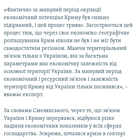
«Фактично за минулий період окупації
економічний потенціал Криму був сильно
підірваний, і цей процес триває. Загострюється цей
процес тим, що через своє економіко-географічне
розташування Крим ніколи не був і не міг бути
самодостатнім регіоном. Маючи територіальний
зв'язок тільки з Україною, він за багатьма
параметрами має економічну залежність від
основної території України. За минулий період
економічний і ресурсний зв'язок і залежність
території Криму від України тільки посилився», –
вважає експерт.
За словами Смелянського, через те, що зв'язок
України і Криму перервався, відбулося різке
падіння економічних показників у всіх сферах
господарства. Зокрема, почалася криза в секторі