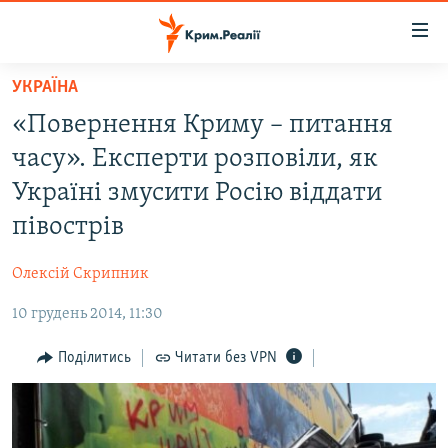
Доступність
посилання
Перейти
УКРАЇНА
до
НОВИНИ
«Повернення Криму – питання
основного
ВОДА.КРИМ
матеріалу
часу». Експерти розповіли, як
ВІДЕО ТА ФОТО
Перейти
Україні змусити Росію віддати
до
ПОЛІТИКА
півострів
основної
БЛОГИ
навігації
Олексій Скрипник
Перейти
ПОГЛЯД
до
10 грудень 2014, 11:30
ІНТЕРВ'Ю
пошуку
ВСЕ ЗА ДЕНЬ
Поділитись
Читати без VPN
СПЕЦПРОЕКТИ
ЯК ОБІЙТИ БЛОКУВАННЯ
ДЕПОРТАЦІЯ