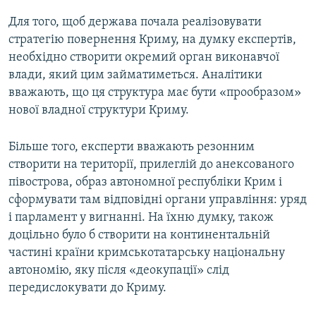
Для того, щоб держава почала реалізовувати
стратегію повернення Криму, на думку експертів,
необхідно створити окремий орган виконавчої
влади, який цим займатиметься. Аналітики
вважають, що ця структура має бути «прообразом»
нової владної структури Криму.
Більше того, експерти вважають резонним
створити на території, прилеглій до анексованого
півострова, образ автономної республіки Крим і
сформувати там відповідні органи управління: уряд
і парламент у вигнанні. На їхню думку, також
доцільно було б створити на континентальній
частині країни кримськотатарську національну
автономію, яку після «деокупації» слід
передислокувати до Криму.