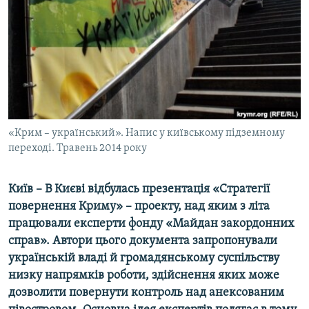
ВІДЕОУРОКИ «ELIFBE»
Русский
СВІДЧЕННЯ ОКУПАЦІЇ
Qırımtatar
УКРАЇНСЬКА ПРОБЛЕМА КРИМУ
ДОЛУЧАЙСЯ!
ІНФОГРАФІКА
«Крим – український». Напис у київському підземному
переході. Травень 2014 року
Усі сайти RFE/RL
Київ – В Києві відбулась презентація «Стратегії
повернення Криму» – проекту, над яким з літа
працювали експерти фонду «Майдан закордонних
справ». Автори цього документа запропонували
українській владі й громадянському суспільству
низку напрямків роботи, здійснення яких може
дозволити повернути контроль над анексованим