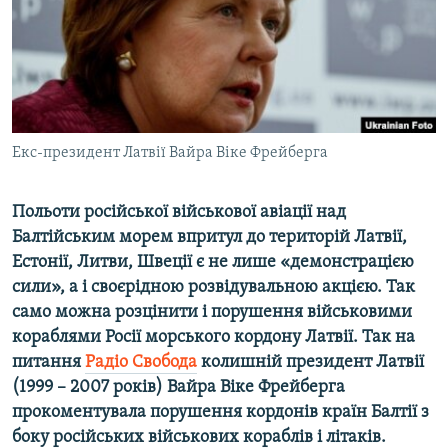
ВІДЕОУРОКИ «ELIFBE»
Русский
СВІДЧЕННЯ ОКУПАЦІЇ
Qırımtatar
УКРАЇНСЬКА ПРОБЛЕМА КРИМУ
ДОЛУЧАЙСЯ!
ІНФОГРАФІКА
Екс-президент Латвії Вайра Віке Фрейберга
Польоти російської військової авіації над
Усі сайти RFE/RL
Балтійським морем впритул до територій Латвії,
Естонії, Литви, Швеції є не лише «демонстрацією
сили», а і своєрідною розвідувальною акцією. Так
само можна розцінити і порушення військовими
кораблями Росії морського кордону Латвії. Так на
питання
Радіо Свобода
колишній президент Латвії
(1999 – 2007 років) Вайра Віке Фрейберга
прокоментувала порушення кордонів країн Балтії з
боку російських військових кораблів і літаків.