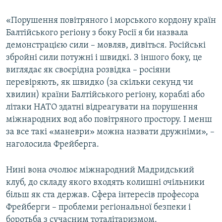
«Порушення повітряного і морського кордону країн
Балтійського регіону з боку Росії я би назвала
демонстрацією сили – мовляв, дивіться. Російські
збройні сили потужні і швидкі. З іншого боку, це
виглядає як своєрідна розвідка – росіяни
перевіряють, як швидко (за скільки секунд чи
хвилин) країни Балтійського регіону, кораблі або
літаки НАТО здатні відреагувати на порушення
міжнародних вод або повітряного простору. І менш
за все такі «маневри» можна назвати дружніми», –
наголосила Фрейберга.
Нині вона очолює міжнародний Мадридський
клуб, до складу якого входять колишні очільники
більш як ста держав. Сфера інтересів професора
Фрейберги – проблеми регіональної безпеки і
боротьба з сучасним тоталітаризмом.