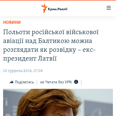
Доступність
посилання
Перейти
НОВИНИ
до
НОВИНИ
Польоти російської військової
основного
ВОДА.КРИМ
матеріалу
авіації над Балтикою можна
ВІДЕО ТА ФОТО
Перейти
розглядати як розвідку – екс-
до
ПОЛІТИКА
президент Латвії
основної
БЛОГИ
навігації
10 грудень 2014, 17:08
Перейти
ПОГЛЯД
до
Поділитись
Читати без VPN
ІНТЕРВ'Ю
пошуку
ВСЕ ЗА ДЕНЬ
СПЕЦПРОЕКТИ
ЯК ОБІЙТИ БЛОКУВАННЯ
ДЕПОРТАЦІЯ