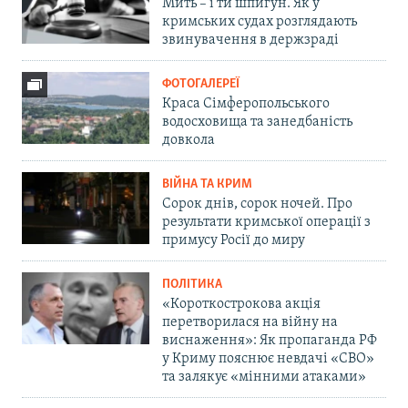
Мить – і ти шпигун. Як у
кримських судах розглядають
звинувачення в держзраді
ФОТОГАЛЕРЕЇ
Краса Сімферопольського
водосховища та занедбаність
довкола
ВІЙНА ТА КРИМ
Сорок днів, сорок ночей. Про
результати кримської операції з
примусу Росії до миру
ПОЛІТИКА
«Короткострокова акція
перетворилася на війну на
виснаження»: Як пропаганда РФ
у Криму пояснює невдачі «СВО»
та залякує «мінними атаками»