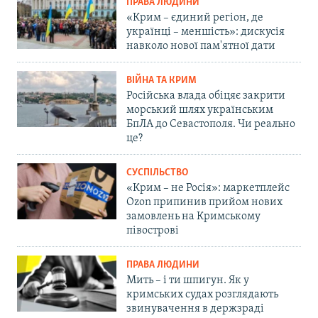
ПРАВА ЛЮДИНИ
«Крим – єдиний регіон, де
українці – меншість»: дискусія
навколо нової пам'ятної дати
ВІЙНА ТА КРИМ
Російська влада обіцяє закрити
морський шлях українським
БпЛА до Севастополя. Чи реально
це?
СУСПІЛЬСТВО
«Крим – не Росія»: маркетплейс
Ozon припинив прийом нових
замовлень на Кримському
півострові
ПРАВА ЛЮДИНИ
Мить – і ти шпигун. Як у
кримських судах розглядають
звинувачення в держзраді