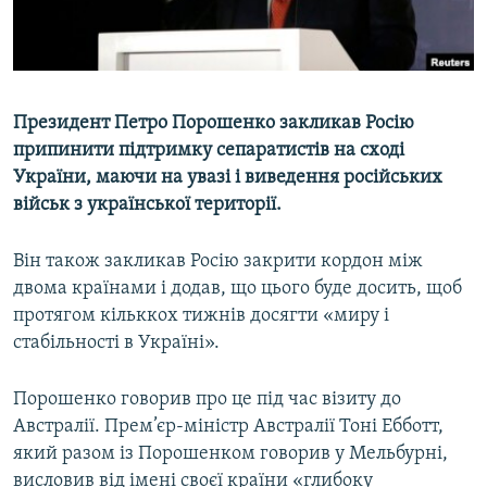
ВІДЕОУРОКИ «ELIFBE»
Русский
СВІДЧЕННЯ ОКУПАЦІЇ
Qırımtatar
УКРАЇНСЬКА ПРОБЛЕМА КРИМУ
Президент Петро Порошенко закликав Росію
ДОЛУЧАЙСЯ!
ІНФОГРАФІКА
припинити підтримку сепаратистів на сході
України, маючи на увазі і виведення російських
військ з української території.
Усі сайти RFE/RL
Він також закликав Росію закрити кордон між
двома країнами і додав, що цього буде досить, щоб
протягом кільккох тижнів досягти «миру і
стабільності в Україні».
Порошенко говорив про це під час візиту до
Австралії. Прем’єр-міністр Австралії Тоні Ебботт,
який разом із Порошенком говорив у Мельбурні,
висловив від імені своєї країни «глибоку