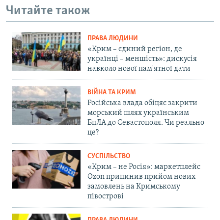
Читайте також
ПРАВА ЛЮДИНИ
«Крим – єдиний регіон, де
українці – меншість»: дискусія
навколо нової пам'ятної дати
ВІЙНА ТА КРИМ
Російська влада обіцяє закрити
морський шлях українським
БпЛА до Севастополя. Чи реально
це?
СУСПІЛЬСТВО
«Крим – не Росія»: маркетплейс
Ozon припинив прийом нових
замовлень на Кримському
півострові