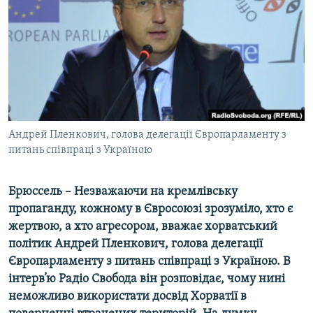
ВІДЕОУРОКИ «ELIFBE»
Русский
СВІДЧЕННЯ ОКУПАЦІЇ
Qırımtatar
УКРАЇНСЬКА ПРОБЛЕМА КРИМУ
ДОЛУЧАЙСЯ!
ІНФОГРАФІКА
Андрей Пленкович, голова делегації Європарламенту з
питань співпраці з Україною
Усі сайти RFE/RL
Брюссель – Незважаючи на кремлівську
пропаганду, кожному в Євросоюзі зрозуміло, хто є
жертвою, а хто агресором, вважає хорватський
політик Андрей Пленкович, голова делегації
Європарламенту з питань співпраці з Україною. В
інтерв’ю Радіо Свобода він розповідає, чому нині
неможливо використати досвід Хорватії в