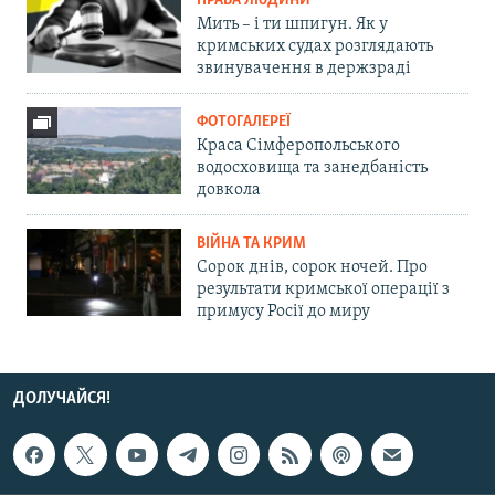
ПРАВА ЛЮДИНИ
Мить – і ти шпигун. Як у
кримських судах розглядають
звинувачення в держзраді
ФОТОГАЛЕРЕЇ
Краса Сімферопольського
водосховища та занедбаність
довкола
ВІЙНА ТА КРИМ
Сорок днів, сорок ночей. Про
результати кримської операції з
примусу Росії до миру
ДОЛУЧАЙСЯ!