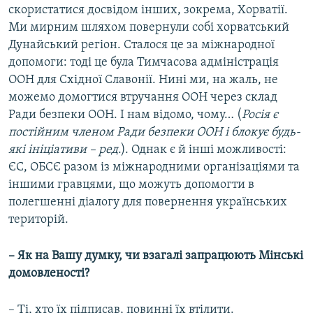
скористатися досвідом інших, зокрема, Хорватії.
Ми мирним шляхом повернули собі хорватський
Дунайський регіон. Сталося це за міжнародної
допомоги: тоді це була Тимчасова адміністрація
ООН для Східної Славонії. Нині ми, на жаль, не
можемо домогтися втручання ООН через склад
Ради безпеки ООН. І нам відомо, чому… (
Росія є
постійним членом Ради безпеки ООН і блокує будь-
які ініціативи – ред
.). Однак є й інші можливості:
ЄС, ОБСЄ разом із міжнародними організаціями та
іншими гравцями, що можуть допомогти в
полегшенні діалогу для повернення українських
територій.
– Як на Вашу думку, чи взагалі запрацюють Мінські
домовленості?
– Ті, хто їх підписав, повинні їх втілити.