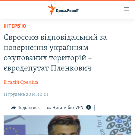
Доступність
посилання
Перейти
ІНТЕРВ'Ю
до
НОВИНИ
Євросоюз відповідальний за
основного
ВОДА.КРИМ
матеріалу
повернення українцям
ВІДЕО ТА ФОТО
Перейти
окупованих територій –
до
ПОЛІТИКА
євродепутат Пленкович
основної
БЛОГИ
навігації
Віталій Єреміца
Перейти
ПОГЛЯД
до
11 грудень 2014, 10:01
ІНТЕРВ'Ю
пошуку
ВСЕ ЗА ДЕНЬ
Поділитись
Читати без VPN
СПЕЦПРОЕКТИ
ЯК ОБІЙТИ БЛОКУВАННЯ
ДЕПОРТАЦІЯ