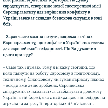
поверненні втрачених територій. На думку
євродепутата, створенню нової спостережної місії
Європарламенту для вирішення конфлікту в
Україні заважає складна безпекова ситуація в зоні
боїв.
– Зараз часто можна почути, зокрема в стінах
Європарламенту, що конфлікт в Україні став тестом
для європейської солідарності. Що Ви думаєте з
цього приводу?
– Саме так і думаю. Тому я й кажу сьогодні, що
коли глянути на роботу Євросоюзу в політичному,
технічному, фінансовому чи гуманітарному планах
– всюди вже дещо зроблено. Європейська
співдружність намагається стабілізувати допомогу
Україні в тій формі, яка є найкращою відповіддю на
агресію та загрозу її територіальній цілісності.