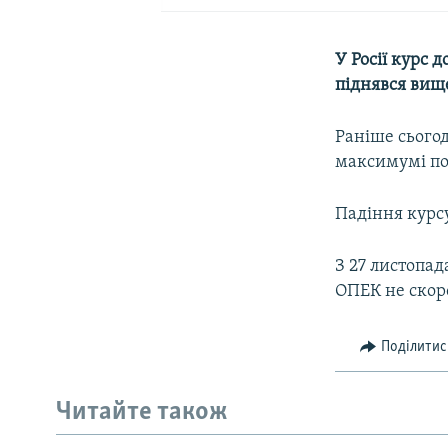
У Росії курс д
піднявся вище
Раніше сьогод
максимумі поз
Падіння курсу
З 27 листопа
ОПЕК не скор
Поділитис
Читайте також