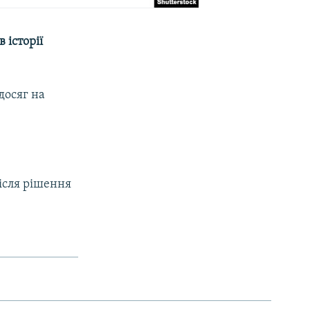
 історії
досяг на
ісля рішення