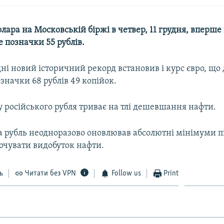
олара на Московській біржі в четвер, 11 грудня, вперше в
 позначки 55 рублів.
ні новий історичний рекорд встановив і курс євро, що 
начки 68 рублів 49 копійок.
 російського рубля триває на тлі дешевшання нафти.
да рубль неодноразово оновлював абсолютні мінімуми п
очувати видобуток нафти.
ь
Читати без VPN
Follow us
Print