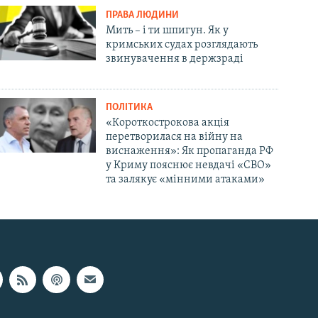
ПРАВА ЛЮДИНИ
Мить – і ти шпигун. Як у
кримських судах розглядають
звинувачення в держзраді
ПОЛІТИКА
«Короткострокова акція
перетворилася на війну на
виснаження»: Як пропаганда РФ
у Криму пояснює невдачі «СВО»
та залякує «мінними атаками»