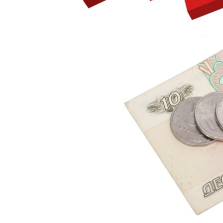
ВІДЕОУРОКИ «ELIFBE»
СВІДЧЕННЯ ОКУПАЦІЇ
УКРАЇНСЬКА ПРОБЛЕМА КРИМУ
ІНФОГРАФІКА