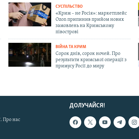
СУСПІЛЬСТВО
«Крим – не Росія»: маркетплейс
Ozon припинив прийом нових
замовлень на Кримському
півострові
ВІЙНА ТА КРИМ
Сорок днів, сорок ночей. Про
результати кримської операції з
примусу Росії до миру
ДОЛУЧАЙСЯ!
. Про нас