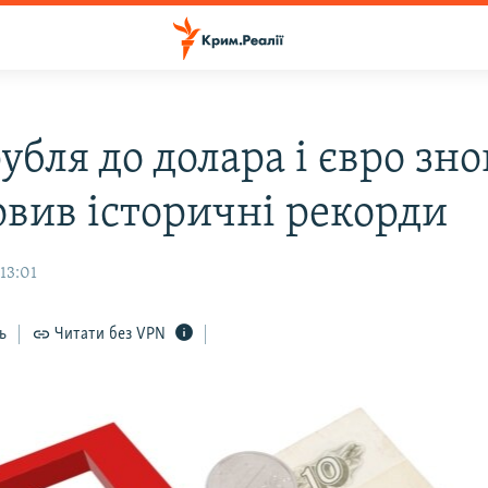
убля до долара і євро зно
овив історичні рекорди
 13:01
ь
Читати без VPN