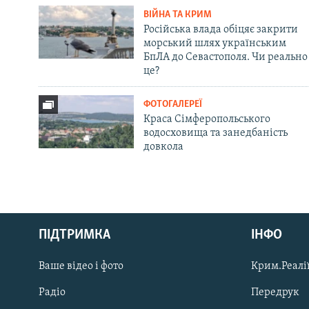
ВІЙНА ТА КРИМ
Російська влада обіцяє закрити
морський шлях українським
БпЛА до Севастополя. Чи реально
це?
ФОТОГАЛЕРЕЇ
Краса Сімферопольського
водосховища та занедбаність
довкола
Русский
ПІДТРИМКА
ІНФО
Qırımtatar
Ваше відео і фото
Крим.Реалії
ДОЛУЧАЙСЯ!
Радіо
Передрук