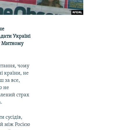
не
адати Україні
 у Митному
итання, чому
і країни, не
ш за все,
о не
блений страх
.
 сусідів,
ій між Росією