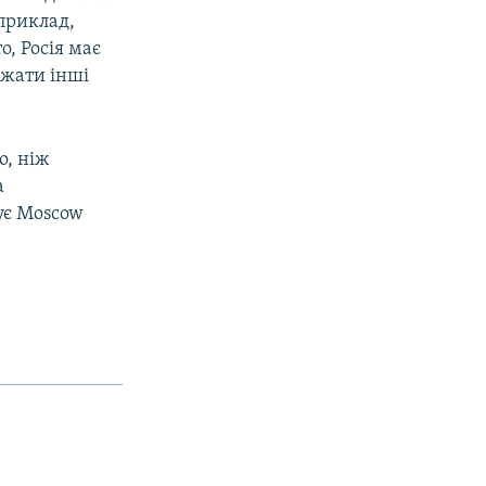
приклад,
о, Росія має
ажати інші
о, ніж
а
ує Moscow