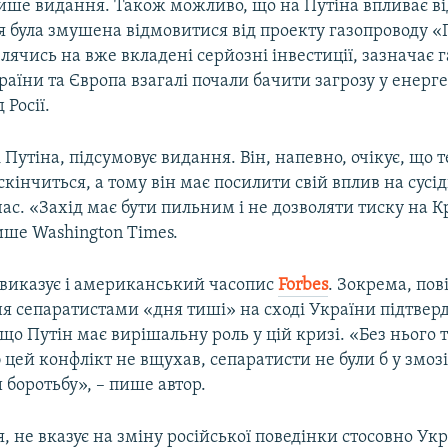
пише видання. Також можливо, що на Путіна впливає ві
ія була змушена відмовитися від проекту газопроводу 
влячись на вже вкладені серйозні інвестиції, зазначає г
 країни та Європа взагалі почали бачити загрозу у енерг
 Росії.
і Путіна, підсумовує видання. Він, напевно, очікує, що 
скінчиться, а тому він має посилити свій вплив на сусі
ас. «Захід має бути пильним і не дозволяти тиску на 
ише Washington Times.
виказує і американський часопис
Forbes
. Зокрема, по
я сепаратистами «дня тиші» на сході України підтве
, що Путін має вирішальну роль у цій кризі. «Без нього 
цей конфлікт не вщухав, сепаратисти не були б у змоз
боротьбу», – пише автор.
я, не вказує на зміну російської поведінки стосовно Ук