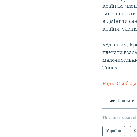
країнам-член
санкції проти
відмінити сан
країни-члени.
«Здається, К
плекати взаєм
малочисельни
Times.
Радіо Свобода
Поділитис
This item is part of
Україна
С