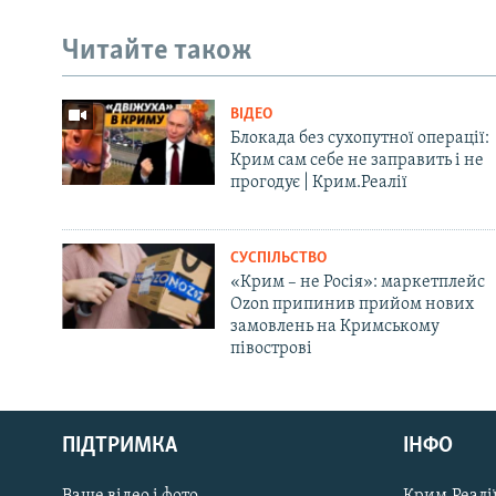
Читайте також
ВІДЕО
Блокада без сухопутної операції:
Крим сам себе не заправить і не
прогодує | Крим.Реалії
СУСПІЛЬСТВО
«Крим – не Росія»: маркетплейс
Ozon припинив прийом нових
замовлень на Кримському
півострові
Русский
ПІДТРИМКА
ІНФО
Qırımtatar
Ваше відео і фото
Крим.Реалії