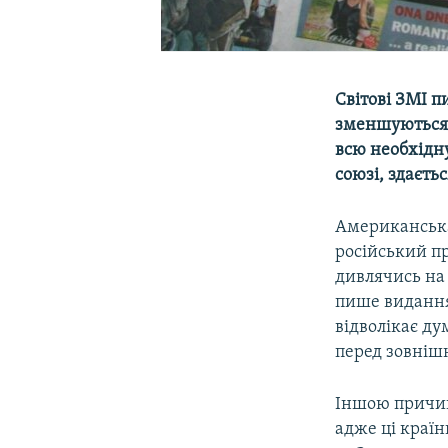
Світові ЗМІ пи
зменшуються, 
всю необхідн
союзі, здаєть
Американськ
російський пр
дивлячись на 
пише видання,
відволікає д
перед зовнішн
Іншою причино
адже ці країн