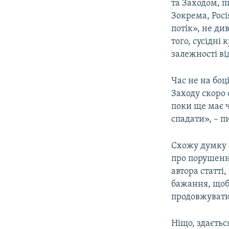
та Заходом, 
Зокрема, Рос
потік», не ди
того, сусідні
залежності від
Час не на боц
Заходу скоро 
поки ще має ч
спадати», – п
Схожу думку 
про порушенн
автора статті
бажання, щоб 
продовжувати 
Ніщо, здаєтьс