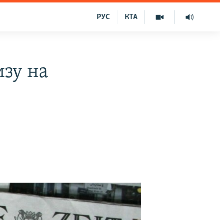
РУС
КТА
изу на