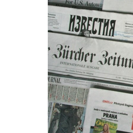
ВІДЕОУРОКИ «ELIFBE»
СВІДЧЕННЯ ОКУПАЦІЇ
УКРАЇНСЬКА ПРОБЛЕМА КРИМУ
ІНФОГРАФІКА