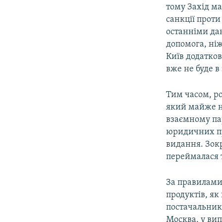
тому Захід м
санкції проти 
останніми дан
допомога, ніж
Київ додатков
вже не буде в
Тим часом, р
який майже не
взаємному пар
юридичних про
видання. Зок
переймалася т
За правилами
продуктів, я
постачальник
Москва, у вип