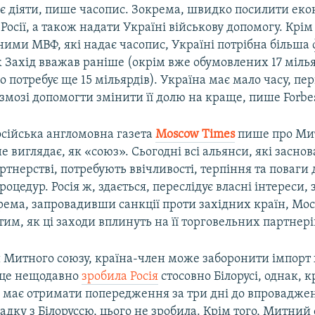
ає діяти, пише часопис. Зокрема, швидко посилити еко
Росії, а також надати Україні військову допомогу. Крім 
ими МВФ, які надає часопис, Україні потрібна більша
 Захід вважав раніше (окрім вже обумовлених 17 мілья
о потребує ще 15 мільярдів). Україна має мало часу, пе
 змозі допомогти змінити її долю на краще, пише Forbe
осійська англомовна газета
Moscow Times
пише про Ми
 виглядає, як «союз». Сьогодні всі альянси, які заснов
тнерстві, потребують ввічливості, терпіння та поваги 
цедур. Росія ж, здається, переслідує власні інтереси, 
рема, запровадивши санкції проти західних країн, Мос
им, як ці заходи вплинуть на її торговельних партнері
 Митного союзу, країна-член може заборонити імпорт
к це нещодавно
зробила Росія
стосовно Білорусі, однак, к
 має отримати попередження за три дні до впровадже
адку з Білоруссю, цього не зробила. Крім того, Митний