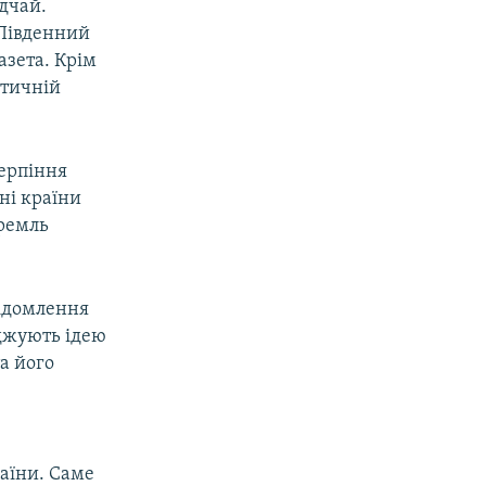
дчай.
«Південний
азета. Крім
етичній
терпіння
дні країни
Кремль
відомлення
рджують ідею
та його
і
раїни. Саме