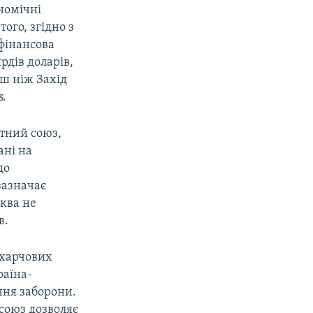
номічні
того, згідно з
 фінансова
рдів доларів,
рш ніж Захід
s.
тний союз,
ані на
до
зазначає
ква не
в.
 харчових
раїна-
ння заборони.
 союз дозволяє