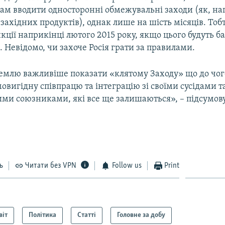
ам вводити односторонні обмежувальні заходи (як, на
 західних продуктів), однак лише на шість місяців. Тобт
кції наприкінці лютого 2015 року, якщо цього будуть б
 Невідомо, чи захоче Росія грати за правилами.
ремлю важливіше показати «клятому Заходу» що до чог
овигідну співпрацю та інтеграцію зі своїми сусідами т
ми союзниками, які все ще залишаються», – підсумов
ь
Читати без VPN
Follow us
Print
віт
Політика
Статті
Головне за добу