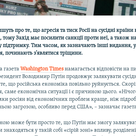
шуть про те, що агресія та тиск Росії на сусідні країни 
тому Захід має посилити санкції проти неї, а також н
у підтримку. Тим часом, як зазначають інші видання,
ся, починають з’являтися тріщини.
а газета
Washington Times
намагається відповісти на п
езидент Володимир Путін продовжує залякувати сусідн
те, що російська економіка повільно руйнується. Скорі
 саме економічна ситуації і є причиною цього. «Нічог
умки росіян від економічних проблем краще, ніж підро
ьою загрозою, особливо перед США», – зазначає газета
ю може бути просто те, що Путін має змогу залякувати
и знаходяться у такій собі «сірій зоні» впливу, розділен