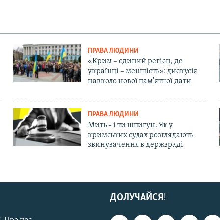
ПРАВА ЛЮДИНИ
«Крим – єдиний регіон, де
українці – меншість»: дискусія
навколо нової пам'ятної дати
ПРАВА ЛЮДИНИ
Мить – і ти шпигун. Як у
кримських судах розглядають
звинувачення в держзраді
ДОЛУЧАЙСЯ!
. Про нас