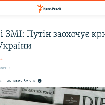
і ЗМІ: Путін заохочує кр
 України
ка
 20:00
ь
Читати без VPN