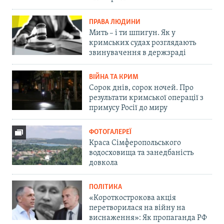
ПРАВА ЛЮДИНИ
Мить – і ти шпигун. Як у
кримських судах розглядають
звинувачення в держзраді
ВІЙНА ТА КРИМ
Сорок днів, сорок ночей. Про
результати кримської операції з
примусу Росії до миру
ФОТОГАЛЕРЕЇ
Краса Сімферопольського
водосховища та занедбаність
довкола
ПОЛІТИКА
«Короткострокова акція
перетворилася на війну на
виснаження»: Як пропаганда РФ