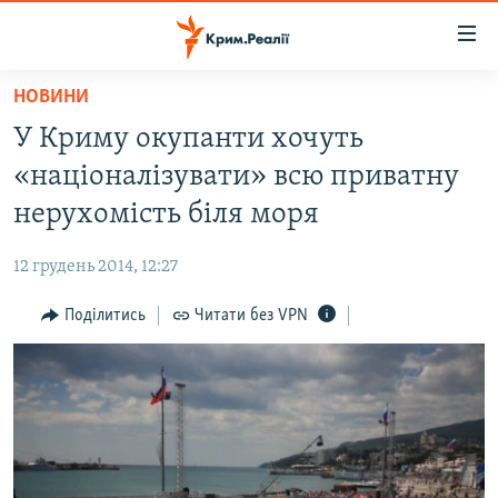
Доступність
посилання
Перейти
НОВИНИ
до
НОВИНИ
У Криму окупанти хочуть
основного
ВОДА.КРИМ
матеріалу
«націоналізувати» всю приватну
ВІДЕО ТА ФОТО
Перейти
нерухомість біля моря
до
ПОЛІТИКА
основної
12 грудень 2014, 12:27
БЛОГИ
навігації
Перейти
Поділитись
Читати без VPN
ПОГЛЯД
до
ІНТЕРВ'Ю
пошуку
ВСЕ ЗА ДЕНЬ
СПЕЦПРОЕКТИ
ЯК ОБІЙТИ БЛОКУВАННЯ
ДЕПОРТАЦІЯ