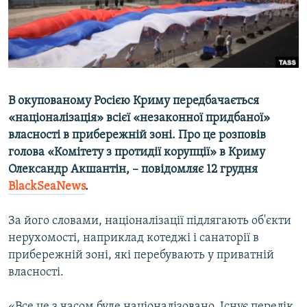
ВІДЕОУРОКИ «ELIFBE»
Русский
СВІДЧЕННЯ ОКУПАЦІЇ
Qırımtatar
УКРАЇНСЬКА ПРОБЛЕМА КРИМУ
ДОЛУЧАЙСЯ!
ІНФОГРАФІКА
В окупованому Росією Криму передбачається
«націоналізація» всієї «незаконної придбаної»
власності в прибережній зоні. Про це розповів
Усі сайти RFE/RL
голова «Комітету з протидії корупції» в Криму
Олександр Акшантін, – повідомляє 12 грудня
BlackSeaNews
.
За його словами, націоналізації підлягають об'єкти
нерухомості, наприклад котеджі і санаторії в
прибережній зоні, які перебувають у приватній
власності.
«Все це з часом буде націоналізовано. Існує перелік