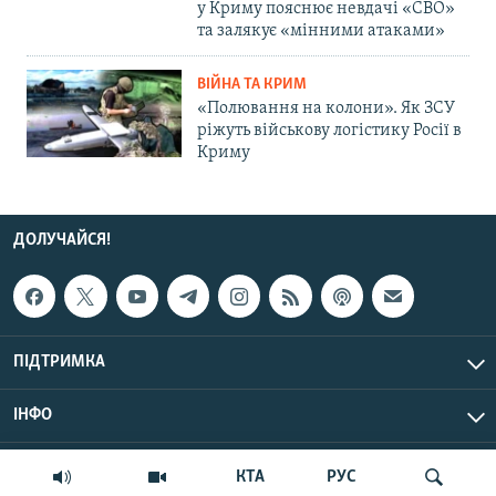
у Криму пояснює невдачі «СВО»
та залякує «мінними атаками»
ВІЙНА ТА КРИМ
«Полювання на колони». Як ЗСУ
ріжуть військову логістику Росії в
Криму
ДОЛУЧАЙСЯ!
ПІДТРИМКА
ІНФО
© Крим.Реалії, 2026 | Усі права застережено.
КТА
РУС