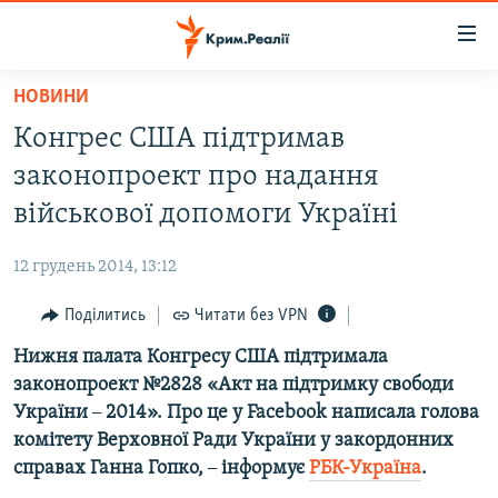
Доступність
посилання
Перейти
НОВИНИ
до
НОВИНИ
Конгрес США підтримав
основного
ВОДА.КРИМ
матеріалу
законопроект про надання
ВІДЕО ТА ФОТО
Перейти
військової допомоги Україні
до
ПОЛІТИКА
основної
12 грудень 2014, 13:12
БЛОГИ
навігації
Перейти
Поділитись
Читати без VPN
ПОГЛЯД
до
Нижня палата Конгресу США підтримала
ІНТЕРВ'Ю
пошуку
законопроект №2828 «Акт на підтримку свободи
ВСЕ ЗА ДЕНЬ
України
–
2014». Про це у Facebook написала голова
СПЕЦПРОЕКТИ
комітету Верховної Ради України у закордонних
справах Ганна Гопко,
–
інформує
РБК-Україна
.
ЯК ОБІЙТИ БЛОКУВАННЯ
ДЕПОРТАЦІЯ