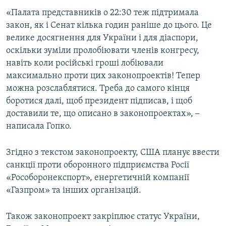
ВІДЕОУРОКИ «ELIFBE»
«Палата представників о 22:30 теж підтримала
Русский
закон, як і Сенат кілька годин раніше до цього. Це
СВІДЧЕННЯ ОКУПАЦІЇ
Qırımtatar
велике досягнення для України і для діаспори,
УКРАЇНСЬКА ПРОБЛЕМА КРИМУ
оскільки зуміли пролобіювати членів конгресу,
навіть коли російські гроші лобіювали
ДОЛУЧАЙСЯ!
ІНФОГРАФІКА
максимально проти цих законопроектів! Тепер
можна розслаблятися. Треба до самого кінця
боротися далі, щоб президент підписав, і щоб
Усі сайти RFE/RL
доставили те, що описано в законопроектах»,
–
написала Гопко.
Згідно з текстом законопроекту, США планує ввести
санкції проти оборонного підприємства Росії
«Рособоронекспорт», енергетичній компанії
«Газпром» та інших організацій.
Також законопроект закріплює статус України,