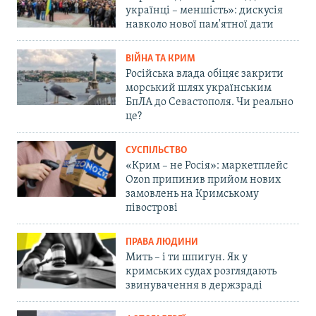
українці – меншість»: дискусія
навколо нової пам'ятної дати
ВІЙНА ТА КРИМ
Російська влада обіцяє закрити
морський шлях українським
БпЛА до Севастополя. Чи реально
це?
СУСПІЛЬСТВО
«Крим – не Росія»: маркетплейс
Ozon припинив прийом нових
замовлень на Кримському
півострові
ПРАВА ЛЮДИНИ
Мить – і ти шпигун. Як у
кримських судах розглядають
звинувачення в держзраді