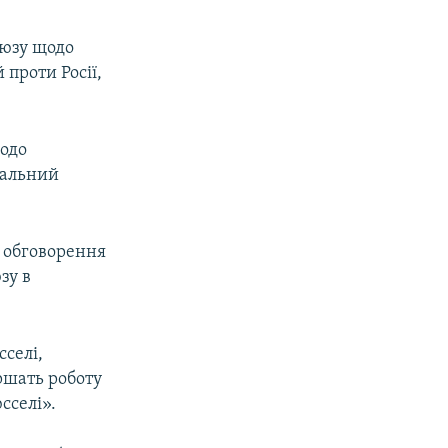
оюзу щодо
 проти Росії,
одо
оральний
і обговорення
зу в
селі,
ршать роботу
сселі».