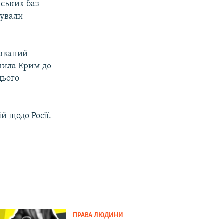
мських баз
пували
 званий
ючила Крим до
цього
й щодо Росії.
ПРАВА ЛЮДИНИ