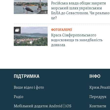
Російська влада обіцяє закрити
морський шлях українським
БпЛА до Севастополя. Чи реально
це?
ФОТОГАЛЕРЕЇ
Краса Сімферопольського
водосховища та занедбаність
довкола
Русский
Qırımtatar
ПІДТРИМКА
ІНФО
Ваше відео і фото
Крим.Реалії
ДОЛУЧАЙСЯ!
Радіо
Передрук
Мобільний додаток Android | iOS
Контакти