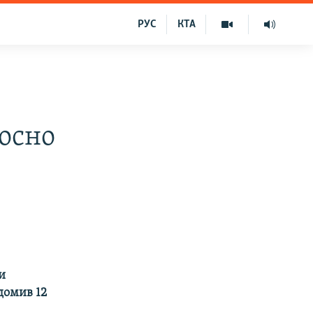
РУС
КТА
носно
и
ідомив 12