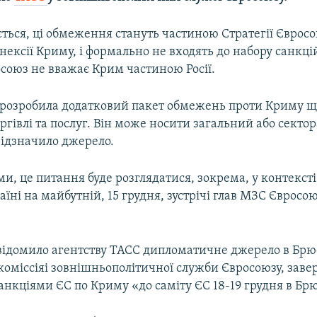
ється, ці обмеження стануть частиною Стратегії Єврос
ексії Криму, і формально не входять до набору санкцій
осоюз не вважає Крим частиною Росії.
 розробила додатковий пакет обмежень проти Криму щ
оргівлі та послуг. Він може носити загальний або сект
ідзначило джерело.
ми, це питання буде розглядатися, зокрема, у контекст
раїні на майбутній, 15 грудня, зустрічі глав МЗС Євросою
відомило агентству ТАСС дипломатичне джерело в Брюс
коміссіяі зовнішньополітичної служби Євросоюзу, заве
нкціями ЄС по Криму «до саміту ЄС 18-19 грудня в Брю