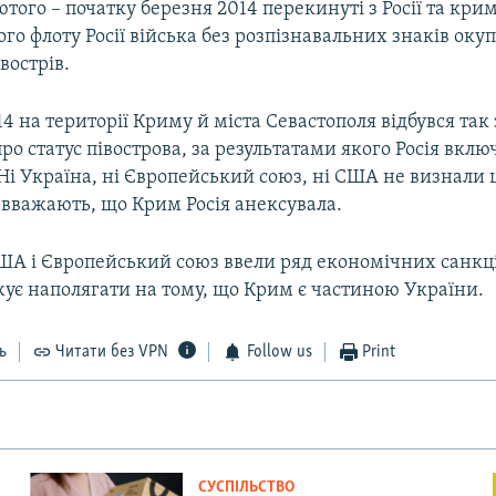
того – початку березня 2014 перекинуті з Росії та кри
о флоту Росії війська без розпізнавальних знаків оку
вострів.
14 на території Криму й міста Севастополя відбувся так
о статус півострова, за результатами якого Росія вкл
 Ні Україна, ні Європейський союз, ні США не визнали 
 вважають, що Крим Росія анексувала.
ША і Європейський союз ввели ряд економічних санкці
жує наполягати на тому, що Крим є частиною України.
ь
Читати без VPN
Follow us
Print
СУСПІЛЬСТВО