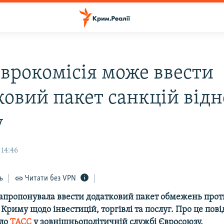
Єврокомісія може ввести
ковий пакет санкцій від
у
 14:46
ь
Читати без VPN
запропонувала ввести додатковий пакет обмежень прот
Криму щодо інвестицій, торгівлі та послуг. Про це пов
ело
ТАСС
у зовнішньополітичній службі Євросоюзу.