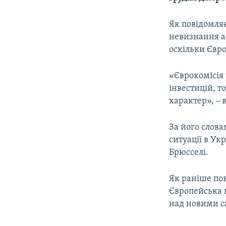
ВІДЕОУРОКИ «ELIFBE»
СВІДЧЕННЯ ОКУПАЦІЇ
Як повідомля
невизнання ан
УКРАЇНСЬКА ПРОБЛЕМА КРИМУ
оскільки Євр
ІНФОГРАФІКА
«Єврокомісія
інвестицій, т
характер»,
–
в
За його слова
ситуації в Ук
Брюсселі.
Як раніше по
Європейська 
над новими са