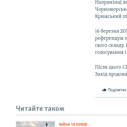
Наприкінці лю
Чорноморськог
Кримський пі
16 березня 20
референдум пр
свого складу.
голосування і
Після цього С
Захід продов
Поділитис
Читайте також
ВІЙНА ТА КРИМ