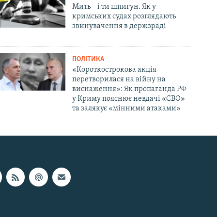
Мить – і ти шпигун. Як у
кримських судах розглядають
звинувачення в держзраді
ПОЛІТИКА
«Короткострокова акція
перетворилася на війну на
виснаження»: Як пропаганда РФ
у Криму пояснює невдачі «СВО»
та залякує «мінними атаками»