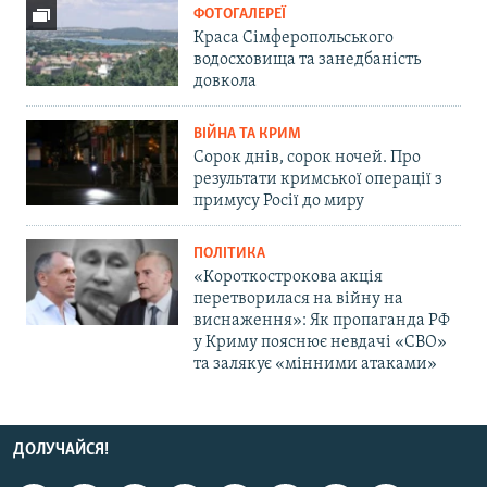
ФОТОГАЛЕРЕЇ
Краса Сімферопольського
водосховища та занедбаність
довкола
ВІЙНА ТА КРИМ
Сорок днів, сорок ночей. Про
результати кримської операції з
примусу Росії до миру
ПОЛІТИКА
«Короткострокова акція
перетворилася на війну на
виснаження»: Як пропаганда РФ
у Криму пояснює невдачі «СВО»
та залякує «мінними атаками»
ДОЛУЧАЙСЯ!