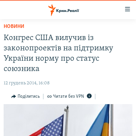
Доступність
посилання
Перейти
НОВИНИ
до
НОВИНИ
Конгрес США вилучив із
основного
ВОДА.КРИМ
матеріалу
законопроектів на підтримку
ВІДЕО ТА ФОТО
Перейти
України норму про статус
до
ПОЛІТИКА
союзника
основної
БЛОГИ
навігації
12 грудень 2014, 16:08
Перейти
ПОГЛЯД
до
Поділитись
Читати без VPN
ІНТЕРВ'Ю
пошуку
ВСЕ ЗА ДЕНЬ
СПЕЦПРОЕКТИ
ЯК ОБІЙТИ БЛОКУВАННЯ
ДЕПОРТАЦІЯ