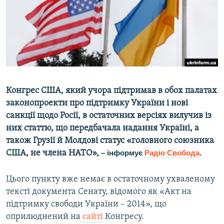
ВІДЕОУРОКИ «ELIFBE»
Русский
СВІДЧЕННЯ ОКУПАЦІЇ
Qırımtatar
УКРАЇНСЬКА ПРОБЛЕМА КРИМУ
ДОЛУЧАЙСЯ!
ІНФОГРАФІКА
Конгрес США, який учора підтримав в обох палатах
законопроекти про підтримку України і нові
Усі сайти RFE/RL
санкції щодо Росії, в остаточних версіях вилучив із
них статтю, що передбачала надання Україні, а
також Грузії й Молдові статус «головного союзника
США, не члена НАТО»,
– інформує
Радіо Свобода
.
Цього пункту вже немає в остаточному ухваленому
тексті документа Сенату, відомого як «Акт на
підтримку свободи України – 2014», що
оприлюднений на
сайті
Конгресу.