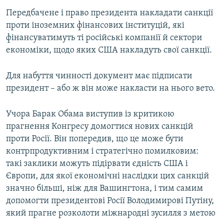
Передбачене і право президента накладати санкції
проти іноземних фінансових інституцій, які
фінансуватимуть ті російські компанії й сектори
економіки, щодо яких США накладуть свої санкції.
Для набуття чинності документ має підписати
президент – або ж він може накласти на нього вето.
Учора Барак Обама виступив із критикою
прагнення Конгресу домогтися нових санкцій
проти Росії. Він попередив, що це може бути
контрпродуктивним і стратегічно помилковим:
такі заклики можуть підірвати єдність США і
Європи, для якої економічні наслідки цих санкцій
значно більші, ніж для Вашингтона, і тим самим
допомогти президентові Росії Володимирові Путіну,
який прагне розколоти міжнародні зусилля з метою