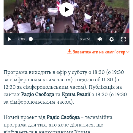
No media source currently available
0:00
0:26:51
Завантажити на комп'ютер
Програма виходить в ефір у суботу о 18:30 (о 19:30
за сімферопольським часом) і неділю об 11:30 (о
12:30 за сімферопольським часом). Публікація на
сайтах
Радіо Свобода
та
Крим.Реалії
о 18:30 (о 19:30
за сімферопольським часом).
Новий проект від
Радiо Свобода
– телевізійна
програма для тих, хто хоче дізнатися, що
відбувається в анексованому Криму.