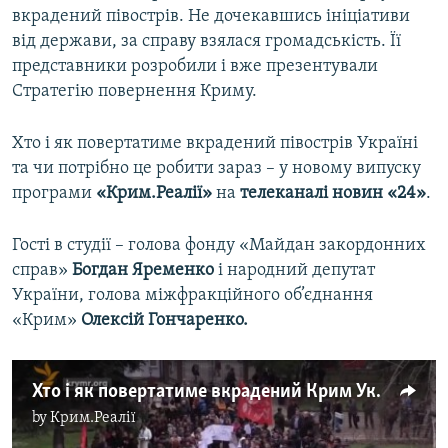
вкрадений півострів. Не дочекавшись ініціативи
від держави, за справу взялася громадськість. Її
представники розробили і вже презентували
Стратегію повернення Криму.
Хто і як повертатиме вкрадений півострів Україні
та чи потрібно це робити зараз – у новому випуску
програми
«Крим.Реалії»
на
телеканалі новин «24»
.
Гості в студії – голова фонду «Майдан закордонних
справ»
Богдан Яременко
і народний депутат
України, голова міжфракційного об’єднання
«Крим»
Олексій Гончаренко.
Хто і як повертатиме вкрадений Крим Україні?
by
Крим.Реалії