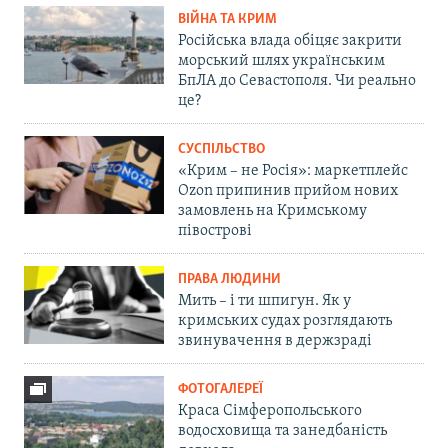
ВІЙНА ТА КРИМ
Російська влада обіцяє закрити
морський шлях українським
БпЛА до Севастополя. Чи реально
це?
СУСПІЛЬСТВО
«Крим – не Росія»: маркетплейс
Ozon припинив прийом нових
замовлень на Кримському
півострові
ПРАВА ЛЮДИНИ
Мить – і ти шпигун. Як у
кримських судах розглядають
звинувачення в держзраді
ФОТОГАЛЕРЕЇ
Краса Сімферопольського
водосховища та занедбаність