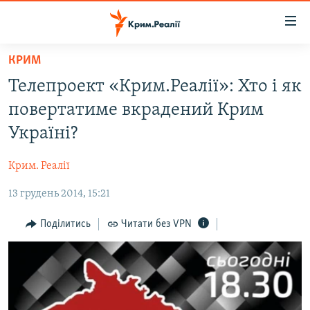
Доступність
посилання
Перейти
КРИМ
до
НОВИНИ
Телепроект «Крим.Реалії»: Хто і як
основного
ВОДА.КРИМ
матеріалу
повертатиме вкрадений Крим
ВІДЕО ТА ФОТО
Перейти
Україні?
до
ПОЛІТИКА
основної
Крим. Реалії
БЛОГИ
навігації
Перейти
13 грудень 2014, 15:21
ПОГЛЯД
до
ІНТЕРВ'Ю
Поділитись
Читати без VPN
пошуку
ВСЕ ЗА ДЕНЬ
СПЕЦПРОЕКТИ
ЯК ОБІЙТИ БЛОКУВАННЯ
ДЕПОРТАЦІЯ