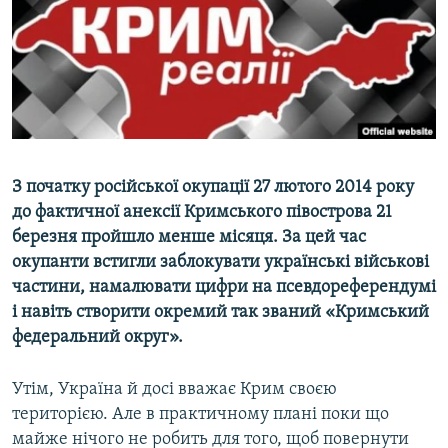
ВІДЕОУРОКИ «ELIFBE»
Русский
СВІДЧЕННЯ ОКУПАЦІЇ
Qırımtatar
УКРАЇНСЬКА ПРОБЛЕМА КРИМУ
ДОЛУЧАЙСЯ!
ІНФОГРАФІКА
З початку російської окупації 27 лютого 2014 року
до фактичної анексії Кримського півострова 21
Усі сайти RFE/RL
березня пройшло менше місяця. За цей час
окупанти встигли заблокувати українські військові
частини, намалювати цифри на псевдореферендумі
і навіть створити окремий так званий «Кримський
федеральний округ».
Утім, Україна й досі вважає Крим своєю
територією. Але в практичному плані поки що
майже нічого не робить для того, щоб повернути