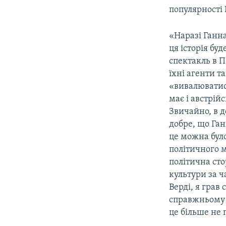
популярності 
«Наразі Ганна
ця історія бу
спектакль в П
їхні агенти т
«вивалюватися
має і австрій
Звичайно, в д
добре, що Га
це можна було
політичного м
політична сто
культури за ч
Верді, я грав 
справжньому і
це більше не 