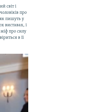
й світ і
 чоловіків про
 як пишуть у
ох виставах, і
 міф про силу
іриться в її