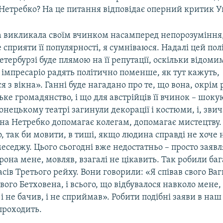
Нетребко? На це питання відповідає оперний критик Ув
 викликала своїм вчинком насамперед непорозуміння, 
де сприяти її популярності, я сумніваюся. Надалі цей по
етербурзі буде плямою на її репутації, оскільки відом
а імпресаріо радять політично поменше, як тут кажуть,
 з вікна». Ганні буде нагадано про те, що вона, окрім 
ське громадянство, і що для австрійців її вчинок – шок
онецькому театрі загинули декорації і костюми, і, зви
нна Нетребко допомагає колегам, допомагає мистецтву.
, так би мовити, в тиші, якщо людина справді не хоче 
еседжу. Цього сьогодні вже недостатньо – просто заявл
рона мене, мовляв, взагалі не цікавить. Так робили баг
асів Третього рейху. Вони говорили: «Я співав свого Ваг
свого Бетховена, і всього, що відбувалося навколо мене, 
 не бачив, і не сприймав». Робити подібні заяви в наш
проходить.