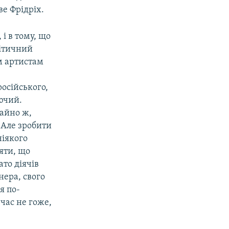
е Фрідріх.
і в тому, що
літичний
им артистам
російського,
уючий.
чайно ж,
 Але зробити
ніякого
яти, що
ато діячів
нера, свого
я по-
 час не гоже,