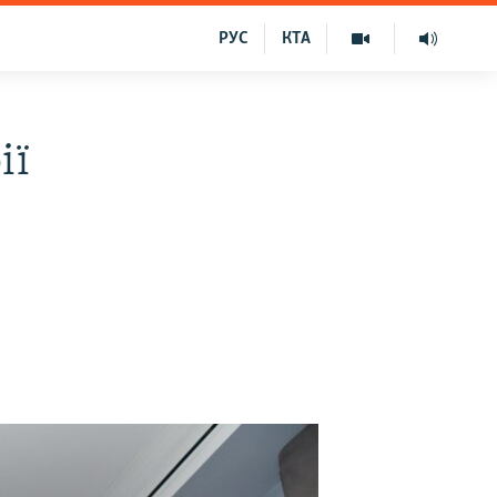
РУС
КТА
ії