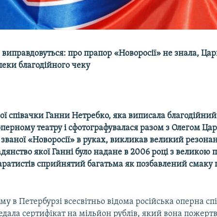
виправдовуться: про прапор «Новоросії» не знала, Ца
пеки благодійного чеку
ої співачки Ганни Нетребко, яка виписала благодійний
ерному театру і сфотографувалася разом з Олегом Цар
званої «Новоросії» в руках, викликав великий резонанс
адянство якої Ганні було надане в 2006 році з великою п
паратистів сприйнятий багатьма як позбавлений смаку
ому в Петербурзі всесвітньо відома російська оперна с
дала сертифікат на мільйон рублів, який вона пожерт