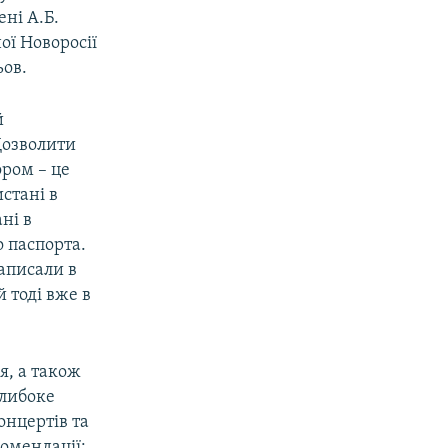
ні А.Б.
ої Новоросії
ьов.
й
Дозволити
ором – це
стані в
ні в
 паспорта.
написали в
 тоді вже в
я, а також
глибоке
онцертів та
комендації: