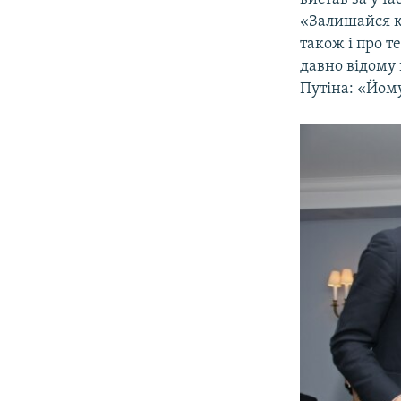
«Залишайся к
також і про т
давно відому
Путіна: «Йом