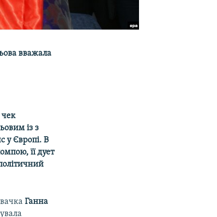
рьова вважала
 чек
ьовим із з
 у Європі. В
омпою, її дует
 політичний
півачка
Ганна
вувала