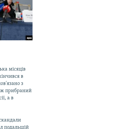
ька місяців
кінчився в
ов'язано з
у ж прибраний
ї, а в
 скандали
л подальшій