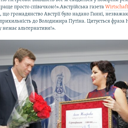
раще просто співачкою!».Австрійська газета
Wirtschaf
е, що громадянство Австрії було надано Ганні, незважаю
 прихильність до Володимира Путіна. Цитується фраза 
у немає альтернативи!».