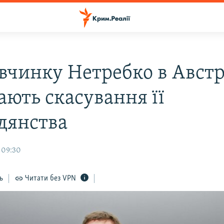
 вчинку Нетребко в Австр
ають скасування її
дянства
 09:30
ь
Читати без VPN