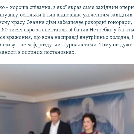
о – хороша співачка, з якої якраз саме західний оперни
ану діву, оскільки її тип відповідає уявленням західних
очу красу. Звання діви забезпечує рекордні гонорари,
і 50 тисяч євро за спектакль. Я бачив Нетребко у багать
ся враження, що вона насправді внутрішньо холодна, і
 впливу – це міф, роздутий журналістами. Тому не дуже в
ханості в оперних постановках.