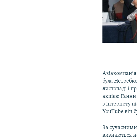
Авіакомпанія 
була Нетребко
листопаді і п
акцією Ганни 
з інтернету п
YouTube він 
За сучасними
визнаються н