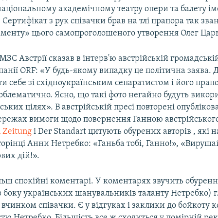
аціональному академічному театру опери та балету іме
 Сертифікат з рук співачки брав на тлі прапора так зван
аменту» цього самопроголошеного утворення Олег Цар
ЗС Австрії сказав в інтерв'ю австрійській громадські
анії ORF: «У будь-якому випадку це політична заява. 
и себе зі східноукраїнським сепаратистом і його прап
блематично. Ясно, що такі фото негайно будуть викори
ьких цілях». В австрійській пресі повторені опублікова
ережах вимоги щодо повернення Ганною австрійського
 Zeitung
і Der Standart цитують обурених авторів , які 
торінці Анни Нетребко: «Ганьба тобі, Ганно!», «Вирушай
вих дій!».
льш спокійні коментарі. У коментарях звучить обуренн
з боку українських шанувальників таланту Нетребко) 
вчинком співачки. Є у відгуках і заклики до бойкоту к
стю Нетребко. Більшість все ж сходиться у помірній ре