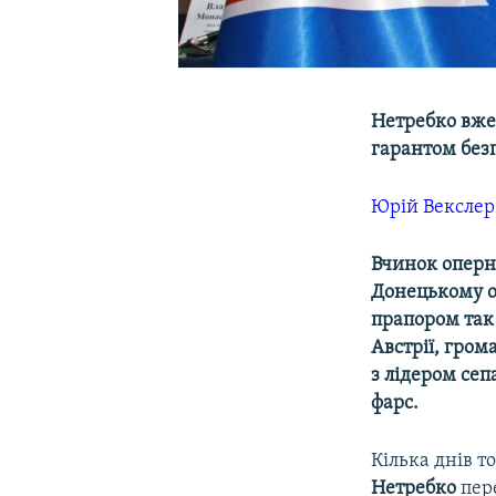
Нетребко вже 
гарантом без
Юрій Векслер
Вчинок оперн
Донецькому оп
прапором так 
Австрії, гром
з лідером се
фарс.
Кілька днів т
Нетребко
пере