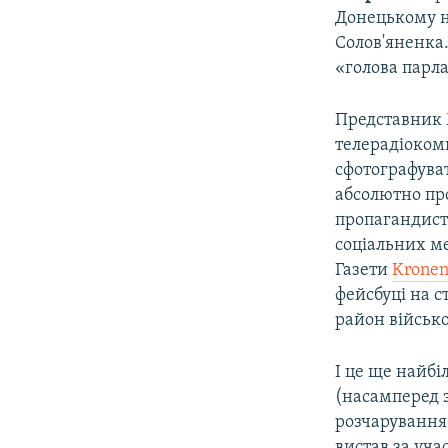
Донецькому н
Солов'яненка.
«голова парл
Представник М
телерадіокомп
сфотографуват
абсолютно про
пропагандистс
соціальних м
Газети
Kronen
фейсбуці на с
район військо
І це ще найбі
(насамперед 
розчарування 
вистав за уча