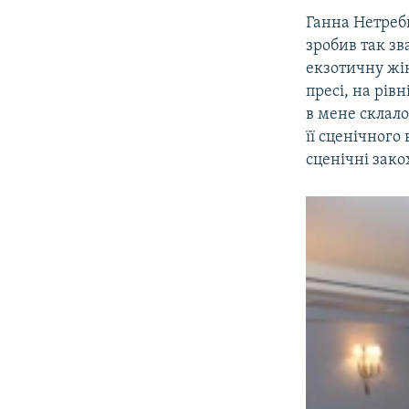
Ганна Нетребк
зробив так зв
екзотичну жін
пресі, на рівн
в мене склало
її сценічного
сценічні зако