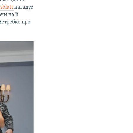
tsblatt
нагадує
чи на її
Нетребко про