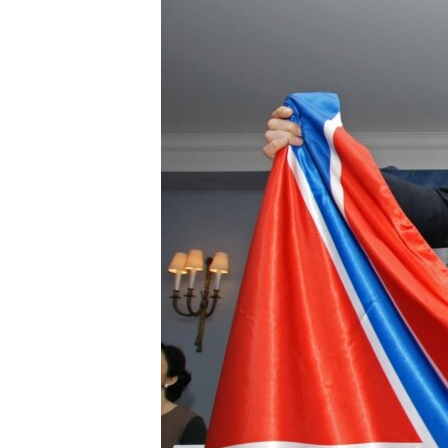
ВІДЕОУРОКИ «ELIFBE»
СВІДЧЕННЯ ОКУПАЦІЇ
УКРАЇНСЬКА ПРОБЛЕМА КРИМУ
ІНФОГРАФІКА