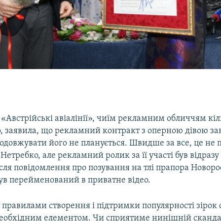
«Австрійські авіалінії», чиїм рекламним обличчям кіл
, заявила, що рекламний контракт з оперною дівою за
родовжувати його не планується. Швидше за все, це не п
Нетребко, але рекламний ролик за її участі був відраз
ісля повідомлення про позування на тлі прапора Новоросі
був перейменований в приватне відео.
 правилами створення і підтримки популярності зірок
еобхідним елементом. Чи сприятиме нинішній сканда