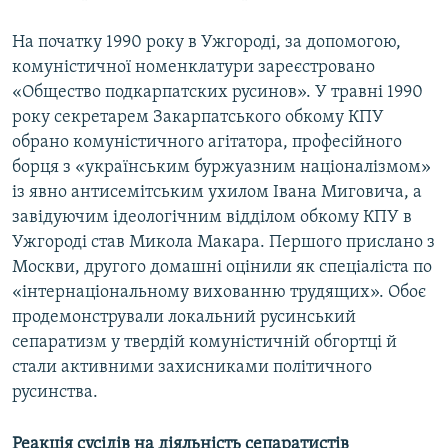
На початку 1990 року в Ужгороді, за допомогою,
комуністичної номенклатури зареєстровано
«Общество подкарпатских русинов». У травні 1990
року секретарем Закарпатського обкому КПУ
обрано комуністичного агітатора, професійного
борця з «українським буржуазним націоналізмом»
із явно антисемітським ухилом Івана Миговича, а
завідуючим ідеологічним відділом обкому КПУ в
Ужгороді став Микола Макара. Першого прислано з
Москви, другого домашні оцінили як спеціаліста по
«інтернаціональному вихованню трудящих». Обоє
продемонстрували локальний русинський
сепаратизм у твердій комуністичній обгортці й
стали активними захисниками політичного
русинства.
Реакція сусідів на діяльність сепаратистів