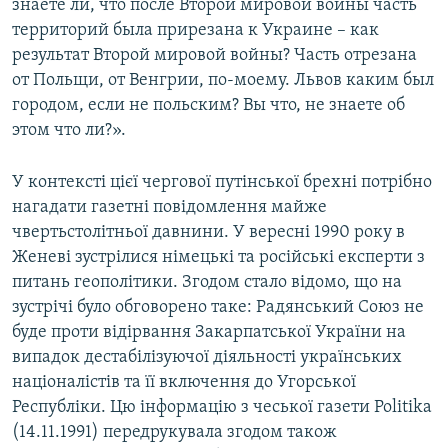
знаете ли, что после Второй мировой войны часть
территорий была прирезана к Украине – как
результат Второй мировой войны? Часть отрезана
от Польщи, от Венгрии, по-моему. Львов каким был
городом, если не польским? Вы что, не знаете об
этом что ли?».
У контексті цієї чергової путінської брехні потрібно
нагадати газетні повідомлення майже
чвертьстолітньої давнини. У вересні 1990 року в
Женеві зустрілися німецькі та російські експерти з
питань геополітики. Згодом стало відомо, що на
зустрічі було обговорено таке: Радянський Союз не
буде проти відірвання Закарпатської України на
випадок дестабілізуючої діяльності українських
націоналістів та її включення до Угорської
Республіки. Цю інформацію з чеської газети Politika
(14.11.1991) передрукувала згодом також