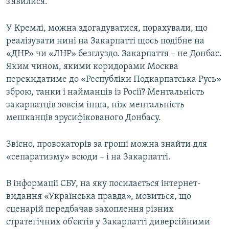
з’явилися.
У Кремлі, можна здогадуватися, порахували, що
реалізувати нині на Закарпатті щось подібне на
«ДНР» чи «ЛНР» безглуздо. Закарпаття – не Донбас.
Яким чином, якими коридорами Москва
перекидатиме до «Республіки Подкарпатська Русь»
зброю, танки і найманців із Росії? Ментальність
закарпатців зовсім інша, ніж ментальність
мешканців зрусифікованого Донбасу.
Звісно, провокаторів за гроші можна знайти для
«сепаратизму» всюди – і на Закарпатті.
В інформації СБУ, на яку посилається інтернет-
видання «Українська правда», мовиться, що
сценарій передбачав захоплення різних
стратегічних об’єктів у Закарпатті диверсійними