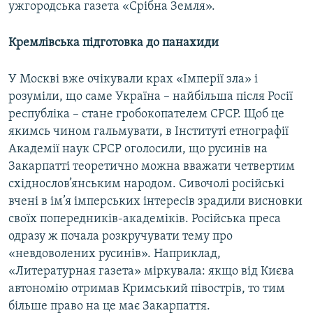
ужгородська газета «Срібна Земля».
Кремлівська підготовка до панахиди
У Москві вже очікували крах «Імперії зла» і
розуміли, що саме Україна – найбільша після Росії
республіка – стане гробокопателем СРСР. Щоб це
якимсь чином гальмувати, в Інституті етнографії
Академії наук СРСР оголосили, що русинів на
Закарпатті теоретично можна вважати четвертим
східнослов’янським народом. Сивочолі російські
вчені в ім’я імперських інтересів зрадили висновки
своїх попередників-академіків. Російська преса
одразу ж почала розкручувати тему про
«невдоволених русинів». Наприклад,
«Литературная газета» міркувала: якщо від Києва
автономію отримав Кримський півострів, то тим
більше право на це має Закарпаття.