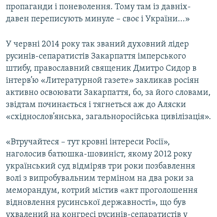
пропаганди і поневолення. Тому там із давніх-
давен переписують минуле – своє і України...»
У червні 2014 року так званий духовний лідер
русинів-сепаратистів Закарпаття імперського
штибу, православний священик Дмитро Сидор в
інтерв’ю «Литературной газете» закликав росіян
активно освоювати Закарпаття, бо, за його словами,
звідтам починається і тягнеться аж до Аляски
«східнослов’янська, загальноросійська цивілізація».
«Втручайтеся – тут кровні інтереси Росії»,
наголосив батюшка-шовиніст, якому 2012 року
український суд відміряв три роки позбавлення
волі з випробувальним терміном на два роки за
меморандум, котрий містив «акт проголошення
відновлення русинської державності», що був
ухвалений на конгресі русинів-сепаратистів у