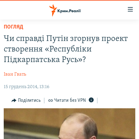
Доступність
посилання
Перейти
ПОГЛЯД
до
НОВИНИ
Чи справді Путін згорнув проект
основного
ВОДА.КРИМ
матеріалу
створення «Республіки
ВІДЕО ТА ФОТО
Перейти
Підкарпатська Русь»?
до
ПОЛІТИКА
основної
Іван Гвать
БЛОГИ
навігації
Перейти
15 грудень 2014, 13:16
ПОГЛЯД
до
ІНТЕРВ'Ю
Поділитись
Читати без VPN
пошуку
ВСЕ ЗА ДЕНЬ
СПЕЦПРОЕКТИ
ЯК ОБІЙТИ БЛОКУВАННЯ
ДЕПОРТАЦІЯ