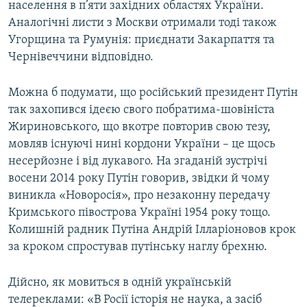
населення в п’яти західних областях України.
Аналогічні листи з Москви отримали тоді також
Угорщина та Румунія: приєднати Закарпаття та
Чернівеччини відповідно.
Можна б подумати, що російський президент Путін
так захопився ідеєю свого побратима-шовініста
Жириновського, що вкотре повторив свою тезу,
мовляв існуючі нині кордони України – це щось
несерйозне і від лукавого. На згаданій зустрічі
восени 2014 року Путін говорив, звідки й чому
виникла «Новоросія», про незаконну передачу
Кримського півострова Україні 1954 року тощо.
Колишній радник Путіна Андрій Ілларіоновов крок
за кроком спростував путінську наглу брехню.
Дійсно, як мовиться в одній українській
телереклами: «В Росії історія не наука, а засіб