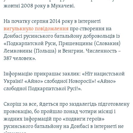
жовтні 2008 року в Мукачеві.
На початку серпня 2014 року в інтернеті
вигулькнуло повідомлення
про створення на
Донбасі русинського батальйону добровольців із
«Подкарпатской Руси, Пряшевщины (Словакия)
Лемковины (Польша) и Венгрии. Численность –
387 человек».
Інформацію прикрашає заклик: «Нїт нацистськой
Україні! «Айно» слободної Новоросії»! «Айно»
слободної Подкарпатської Русі!».
Скоріш за все, йдеться про заздалегідь підготовлену
провокацію, бо пройшло понад чотири місяці і
жодних інформацій про «подвиги героїв»
русинського батальйону на Донбасі в інтернеті не