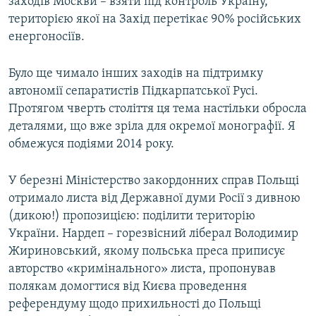
заходів Москви – взяти під контроль Україну,
територією якої на Захід перетікає 90% російських
енергоносіїв.
Було ще чимало інших заходів на підтримку
автономії сепаратистів Підкарпатської Русі.
Протягом чверть століття ця тема настільки обросла
деталями, що вже зріла для окремої монографії. Я
обмежуся подіями 2014 року.
У березні Міністерство закордонних справ Польщі
отримало листа від Державної думи Росії з дивною
(дикою!) пропозицією: поділити територію
України. Нардеп – горезвісний ліберал Володимир
Жириновський, якому польська преса приписує
авторство «кримінального» листа, пропонував
полякам домогтися від Києва проведення
референдуму щодо прихильності до Польщі