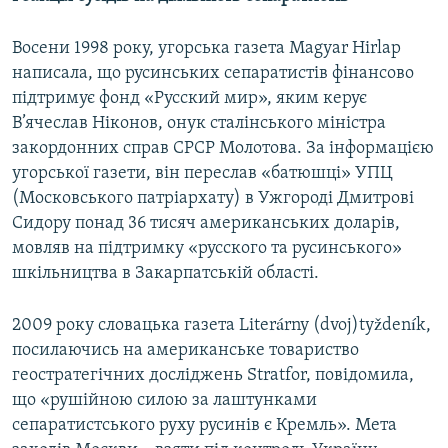
Восени 1998 року, угорська газета Magyar Hirlap
написала, що русинських сепаратистів фінансово
підтримує фонд «Русский мир», яким керує
В’ячеслав Ніконов, онук сталінського міністра
закордонних справ СРСР Молотова. За інформацією
угорської газети, він переслав «батюшці» УПЦ
(Московського патріархату) в Ужгороді Дмитрові
Сидору понад 36 тисяч американських доларів,
мовляв на підтримку «русского та русинського»
шкільництва в Закарпатській області.
2009 року словацька газета Literárny (dvoj)tyždeník,
посилаючись на американське товариство
геостратегічних досліджень Stratfor, повідомила,
що «рушійною силою за лаштунками
сепаратистського руху русинів є Кремль». Мета