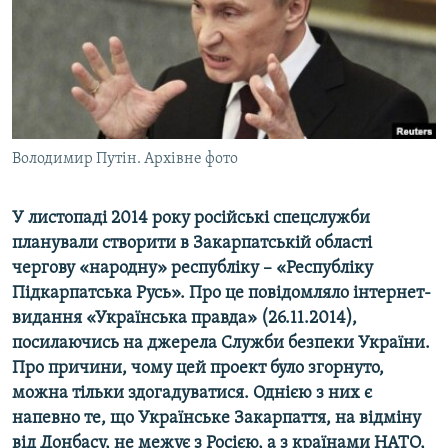
ВІДЕОУРОКИ «ELIFBE»
Русский
СВІДЧЕННЯ ОКУПАЦІЇ
Qırımtatar
УКРАЇНСЬКА ПРОБЛЕМА КРИМУ
ДОЛУЧАЙСЯ!
ІНФОГРАФІКА
Володимир Путін. Архівне фото
У листопаді 2014 року російські спецслужби
Усі сайти RFE/RL
планували створити в Закарпатській області
чергову «народну» республіку – «Республіку
Підкарпатська Русь». Про це повідомляло інтернет-
видання «Українська правда» (26.11.2014),
посилаючись на джерела Служби безпеки України.
Про причини, чому цей проект було згорнуто,
можна тільки здогадуватися. Однією з них є
напевно те, що Українське Закарпаття, на відміну
від Донбасу, не межує з Росією, а з країнами НАТО,