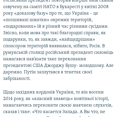
Російський президент повторив вперше ним самим
озвучену на саміті НАТО в Бухаресті у квітні 2008
року «доказову базу» про те, що Україна – це
«позшивані шматки» окремих територій,
«подарованих» їй в різний час різними сусідами.
Звісно, коли мова про такі благородні справи, як
подарунки, то, як завжди, «найщедрішим»
спонсором територій виявилася, нібито, Росія. В
румунській столиці російський президент силоміць
намагався нав’язати таке переконання
президентові США Джорджу Бушу- молодшому. Але
даремно. Путін заплутався в тенетах своєї
забріханості.
Щодо західних кордонів України, то він восени
2014 року, як «класний знавець» новітньої історії,
намагаючись переконати своєю маячнею слухачів,
сказав і таке: «Что касается Запада. А Вы что, не