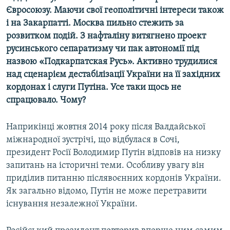
Євросоюзу. Маючи свої геополітичні інтереси також
і на Закарпатті. Москва пильно стежить за
розвитком подій. З нафталіну витягнено проект
русинського сепаратизму чи пак автономії під
назвою «Подкарпатская Русь». Активно трудилися
над сценарієм дестабілізації України на її західних
кордонах і слуги Путіна. Усе таки щось не
спрацювало. Чому?
Наприкінці жовтня 2014 року після Валдайської
міжнародної зустрічі, що відбулася в Сочі,
президент Росії Володимир Путін відповів на низку
запитань на історичні теми. Особливу увагу він
приділив питанню післявоєнних кордонів України.
Як загально відомо, Путін не може перетравити
існування незалежної України.