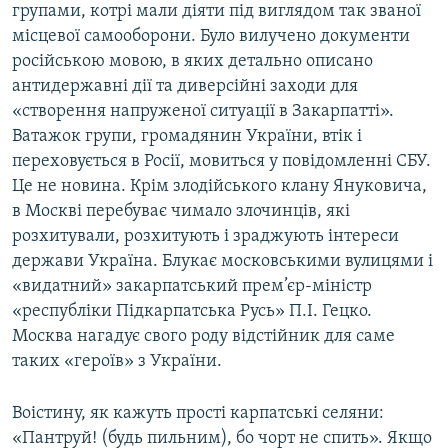
групами, котрі мали діяти під виглядом так званої
місцевої самооборони. Було вилучено документи
російською мовою, в яких детально описано
антидержавні дії та диверсійні заходи для
«створення напруженої ситуації в Закарпатті».
Ватажок групи, громадянин України, втік і
переховується в Росії, мовиться у повідомленні СБУ.
Це не новина. Крім злодійського клану Януковича,
в Москві перебуває чимало злочинців, які
розхитували, розхитують і зраджують інтереси
держави Україна. Блукає московськими вулицями і
«видатний» закарпатський прем’єр-міністр
«республіки Підкарпатська Русь» П.І. Гецко.
Москва нагадує свого роду відстійник для саме
таких «героїв» з України.
Воістину, як кажуть прості карпатські селяни:
«Пантруй! (будь пильним), бо чорт не спить». Якщо