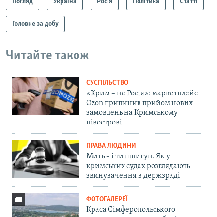
Погляд
Україна
Росія
Політика
Статті
Головне за добу
Читайте також
СУСПІЛЬСТВО
«Крим – не Росія»: маркетплейс
Ozon припинив прийом нових
замовлень на Кримському
півострові
ПРАВА ЛЮДИНИ
Мить – і ти шпигун. Як у
кримських судах розглядають
звинувачення в держзраді
ФОТОГАЛЕРЕЇ
Краса Сімферопольського