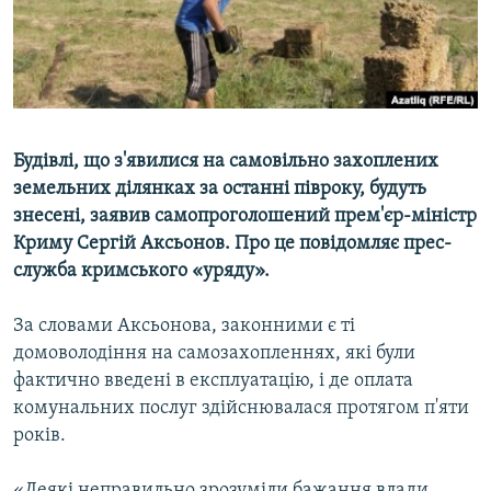
ВІДЕОУРОКИ «ELIFBE»
Русский
СВІДЧЕННЯ ОКУПАЦІЇ
Qırımtatar
УКРАЇНСЬКА ПРОБЛЕМА КРИМУ
ДОЛУЧАЙСЯ!
ІНФОГРАФІКА
Будівлі, що з'явилися на самовільно захоплених
земельних ділянках за останні півроку, будуть
знесені, заявив самопроголошений прем'єр-міністр
Усі сайти RFE/RL
Криму Сергій Аксьонов. Про це повідомляє прес-
служба кримського «уряду».
За словами Аксьонова, законними є ті
домоволодіння на самозахопленнях, які були
фактично введені в експлуатацію, і де оплата
комунальних послуг здійснювалася протягом п'яти
років.
«Деякі неправильно зрозуміли бажання влади