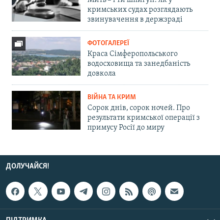
Мить – і ти шпигун. Як у
кримських судах розглядають
звинувачення в держзраді
ФОТОГАЛЕРЕЇ
Краса Сімферопольського
водосховища та занедбаність
довкола
ВІЙНА ТА КРИМ
Сорок днів, сорок ночей. Про
результати кримської операції з
примусу Росії до миру
ДОЛУЧАЙСЯ!