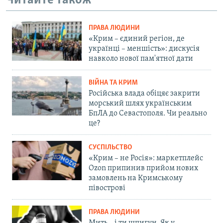
Читайте також
ПРАВА ЛЮДИНИ
«Крим – єдиний регіон, де
українці – меншість»: дискусія
навколо нової пам'ятної дати
ВІЙНА ТА КРИМ
Російська влада обіцяє закрити
морський шлях українським
БпЛА до Севастополя. Чи реально
це?
СУСПІЛЬСТВО
«Крим – не Росія»: маркетплейс
Ozon припинив прийом нових
замовлень на Кримському
півострові
ПРАВА ЛЮДИНИ