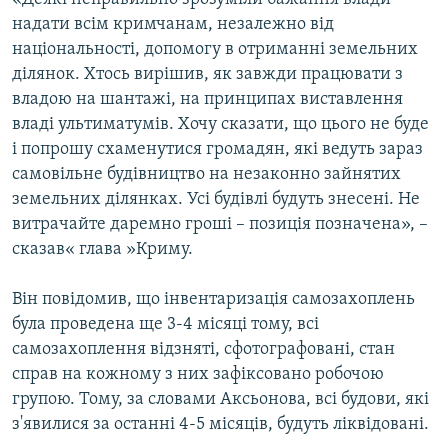
надати всім кримчанам, незалежно від
національності, допомогу в отриманні земельних
ділянок. Хтось вирішив, як завжди працювати з
владою на шантажі, на принципах виставлення
владі ультиматумів. Хочу сказати, що цього не буде
і попрошу схаменутися громадян, які ведуть зараз
самовільне будівництво на незаконно зайнятих
земельних ділянках. Усі будівлі будуть знесені. Не
витрачайте даремно гроші – позиція позначена», –
сказав« глава »Криму.
Він повідомив, що інвентаризація самозахоплень
була проведена ще 3-4 місяці тому, всі
самозахоплення відзняті, сфотографовані, стан
справ на кожному з них зафіксовано робочою
групою. Тому, за словами Аксьонова, всі будови, які
з'явилися за останні 4-5 місяців, будуть ліквідовані.