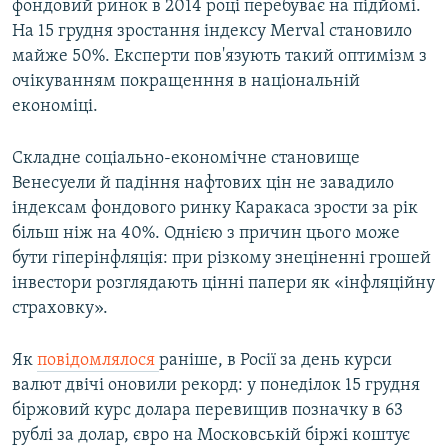
фондовий ринок в 2014 році перебуває на підйомі.
На 15 грудня зростання індексу Merval становило
майже 50%. Експерти пов'язують такий оптимізм з
очікуванням покращенння в національній
економіці.
Складне соціально-економічне становище
Венесуели й падіння нафтових цін не завадило
індексам фондового ринку Каракаса зрости за рік
більш ніж на 40%. Однією з причин цього може
бути гіперінфляція: при різкому знеціненні грошей
інвестори розглядають цінні папери як «інфляційну
страховку».
Як
повідомлялося
раніше, в Росії за день курси
валют двічі оновили рекорд: у понеділок 15 грудня
біржовий курс долара перевищив позначку в 63
рублі за долар, євро на Московській біржі коштує