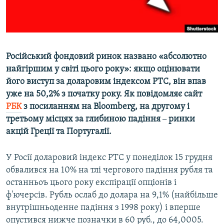
ВІДЕОУРОКИ «ELIFBE»
Русский
СВІДЧЕННЯ ОКУПАЦІЇ
Qırımtatar
УКРАЇНСЬКА ПРОБЛЕМА КРИМУ
Російський фондовий ринок названо «абсолютно
ДОЛУЧАЙСЯ!
ІНФОГРАФІКА
найгіршим у світі цього року»: якщо оцінювати
його виступ за доларовим індексом РТС, він впав
уже на 50,2% з початку року. Як повідомляє сайт
РБК
з посиланням на Bloomberg, на другому і
Усі сайти RFE/RL
третьому місцях за глибиною падіння
–
ринки
акцій Греції та Португалії.
У Росії доларовий індекс РТС у понеділок 15 грудня
обвалився на 10% на тлі чергового падіння рубля та
останньоъ цього року експірації опціонів і
ф'ючерсів. Рубль ослаб до долара на 9,1% (найбільше
внутрішньоденне падіння з 1998 року) і вперше
опустився нижче позначки в 60 руб., до 64,0005.