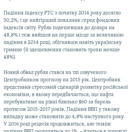
Падіння індексу РТС з початку 2014 року досягло
50,2%, і це найгірший показник серед фондових
індексів світу. Рубль подешевшав до долара на
48,8% і теж вийшов на перше місце за величиною
падіння в 2014 році, обігнавши навіть українську
гривню (її здешевлення становить трохи менше
48%).
Новий обвал рубля стався на тлі озвученого
Центробанком прогнозу на 2015 рік. Центробанк
представив стресовий сценарій розвитку російської
економіки, в якому передбачається, що нафта
перебуватиме на рівні близько $60 за барель
протягом 2015-2017 років. Падіння ВВП у такому
випадку може становити до 4,8% наступного року.
У 2016 році рецесія продовжиться, але темпи
падіння ВВП скоротяться до 1%,
–
йдеться в доповіді