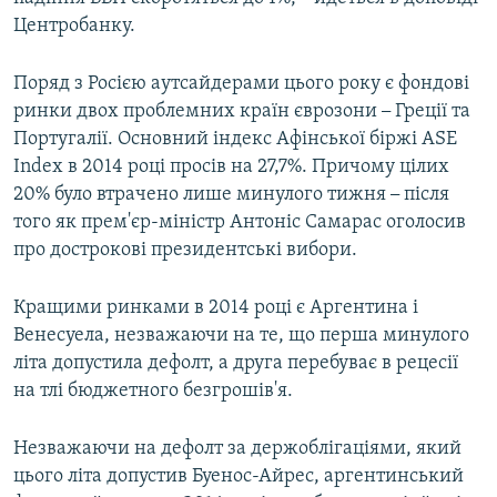
Центробанку.
Поряд з Росією аутсайдерами цього року є фондові
ринки двох проблемних країн єврозони
–
Греції та
Португалії. Основний індекс Афінської біржі ASE
Index в 2014 році просів на 27,7%. Причому цілих
20% було втрачено лише минулого тижня
–
після
того як прем'єр-міністр Антоніс Самарас оголосив
про дострокові президентські вибори.
Кращими ринками в 2014 році є Аргентина і
Венесуела, незважаючи на те, що перша минулого
літа допустила дефолт, а друга перебуває в рецесії
на тлі бюджетного безгрошів'я.
Незважаючи на дефолт за держоблігаціями, який
цього літа допустив Буенос-Айрес, аргентинський