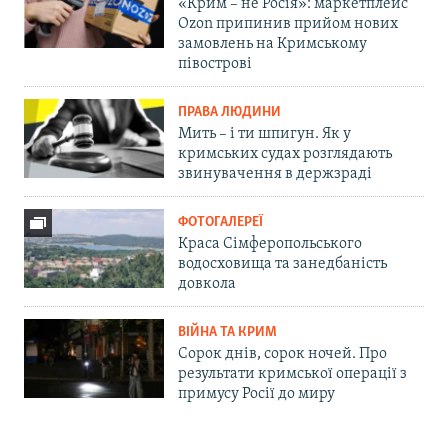
«Крим – не Росія»: маркетплейс
Ozon припинив прийом нових
замовлень на Кримському
півострові
ПРАВА ЛЮДИНИ
Мить – і ти шпигун. Як у
кримських судах розглядають
звинувачення в держзраді
ФОТОГАЛЕРЕЇ
Краса Сімферопольського
водосховища та занедбаність
довкола
ВІЙНА ТА КРИМ
Сорок днів, сорок ночей. Про
результати кримської операції з
примусу Росії до миру