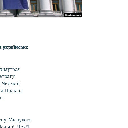
є українське
тимуться
еграції
 Чеської
ки Польща
та
рупу. Минулого
ольщі, Чехії,