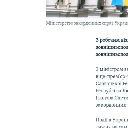
Міністерство закордонних справ Украї
З робочим віз
зовнішньопол
зовнішньопол
З міністром 
віце-прем’єр-
Словацької Р
Республіки Л
Гжегож Схети
закордонних 
Події в Украї
тижня на самі