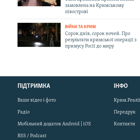
замовлень на Кримському
півострові
ВІЙНА ТА КРИМ
Сорок днів, сорок ночей. Про
результати кримської операції з
примусу Росії до миру
Русский
ПІДТРИМКА
ІНФО
Qırımtatar
Ваше відео і фото
Крим.Реалії
ДОЛУЧАЙСЯ!
Радіо
Передрук
Мобільний додаток Android | iOS
Контакти
RSS / Podcast