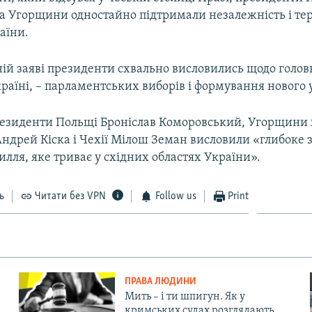
а Угорщини одностайно підтримали незалежність і те
раїни.
ій заяві президенти схвально висловились щодо головн
країні, – парламентських виборів і формування нового 
езиденти Польщі Броніслав Коморовський, Угорщини
ндрей Кіска і Чехії Мілош Земан висловили «глибоке
илля, яке триває у східних областях України».
ь
Читати без VPN
Follow us
Print
ПРАВА ЛЮДИНИ
Мить – і ти шпигун. Як у
кримських судах розглядають