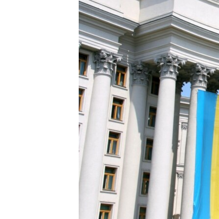
ВІДЕОУРОКИ «ELIFBE»
СВІДЧЕННЯ ОКУПАЦІЇ
УКРАЇНСЬКА ПРОБЛЕМА КРИМУ
ІНФОГРАФІКА