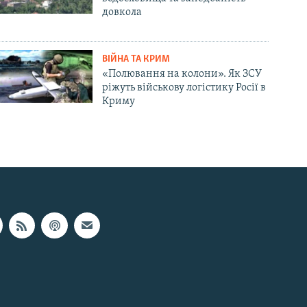
довкола
ВІЙНА ТА КРИМ
«Полювання на колони». Як ЗСУ
ріжуть військову логістику Росії в
Криму