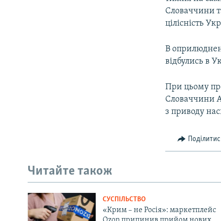
Словаччини т
цілісність Ук
В оприлюднен
відбулись в У
При цьому пр
Словаччини А
з приводу нас
Поділитис
Читайте також
СУСПІЛЬСТВО
«Крим – не Росія»: маркетплейс
Ozon припинив прийом нових