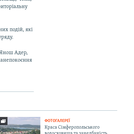
риторіальну
их подій, які
уряду.
 Янош Адер,
 занепокоєння
ФОТОГАЛЕРЕЇ
Краса Сімферопольського
водосховища та занедбаність