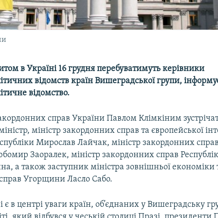
ни
итом в Україні 16 грудня перебуватимуть керівники
ітичних відомств країн Вишеградської групи, інформу
ітичне відомство.
закордонних справ України Павлом Клімкіним зустріча
міністр, міністр закордонних справ та європейської інт
еспубліки Мирослав Лайчак, міністр закордонних справ
юбомир Заоралек, міністр закордонних справ Республі
на, а також заступник міністра зовнішньої економіки 
справ Угорщини Ласло Сабо.
ні є в центрі уваги країн, об’єднаних у Вишеградську г
ті, який відбувся у чеській столиці Празі, президенти П