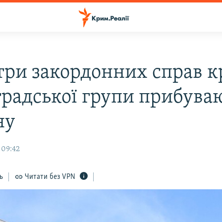
три закордонних справ к
радської групи прибуваю
ну
 09:42
ь
Читати без VPN