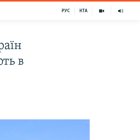
РУС
КТА
раїн
ть в