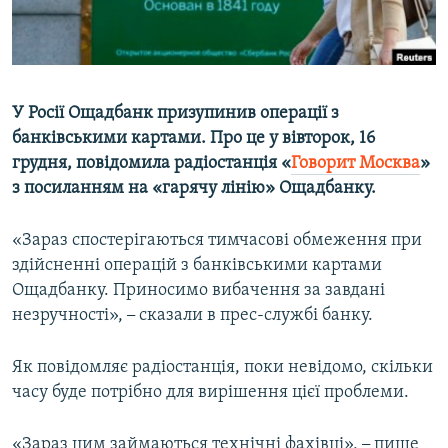
ВІДЕОУРОКИ «ELIFBE»
Русский
СВІДЧЕННЯ ОКУПАЦІЇ
Qırımtatar
УКРАЇНСЬКА ПРОБЛЕМА КРИМУ
У Росії Ощадбанк призупинив операції з
ДОЛУЧАЙСЯ!
ІНФОГРАФІКА
банківськими картами. Про це у вівторок, 16
грудня, повідомила радіостанція «
Говорит Москва
»
з посиланням на «гарячу лінію» Ощадбанку.
Усі сайти RFE/RL
«Зараз спостерігаються тимчасові обмеження при
здійсненні операцій з банківськими картами
Ощадбанку. Приносимо вибачення за завдані
незручності»,
–
сказали в прес-службі банку.
Як повідомляє радіостанція, поки невідомо, скільки
часу буде потрібно для вирішення цієї проблеми.
«Зараз цим займаються технічні фахівці»,
–
пише