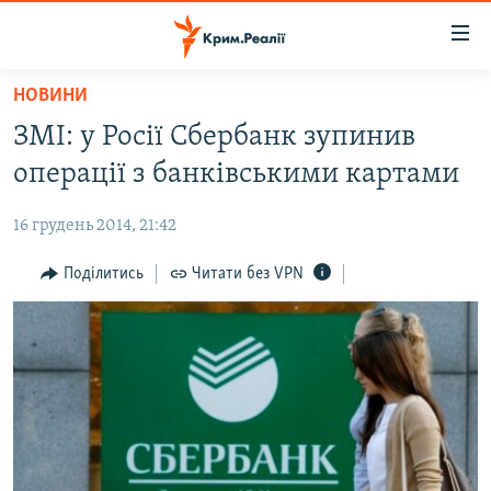
Доступність
посилання
Перейти
НОВИНИ
до
НОВИНИ
ЗМІ: у Росії Сбербанк зупинив
основного
ВОДА.КРИМ
матеріалу
операції з банківськими картами
ВІДЕО ТА ФОТО
Перейти
до
16 грудень 2014, 21:42
ПОЛІТИКА
основної
БЛОГИ
Поділитись
Читати без VPN
навігації
Перейти
ПОГЛЯД
до
ІНТЕРВ'Ю
пошуку
ВСЕ ЗА ДЕНЬ
СПЕЦПРОЕКТИ
ЯК ОБІЙТИ БЛОКУВАННЯ
ДЕПОРТАЦІЯ