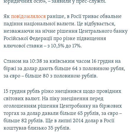
юридичних осіб»,
–
заявили у прес-службі.
Як
повідомлялося
раніше, в Росії триває обвальне
падіння національної валюти. Це відбувається,
незважаючи на нічне рішення Центрального банку
Російської Федерації про різке підвищення
ключової ставки
–
з 10,5% до 17%.
Станом на 10:38 за київським часом 16 грудня на
біржі за долар дають більше 64 з половиною рубля,
за євро
–
більше 80 з половиною рублів.
15 грудня рубль різко знецінився щодо провідних
світових валют. На піку знецінення перед
оголошенням рішення Центробанку на біржових
торгах за долар давали більше 65 рублів, за євро
–
більше 82 рублів. Ще в липні 2014 долар в Росії
коштував близько 35 рублів.