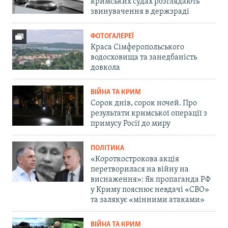
кримських судах розглядають
звинувачення в держзраді
ФОТОГАЛЕРЕЇ
Краса Сімферопольського
водосховища та занедбаність
довкола
ВІЙНА ТА КРИМ
Сорок днів, сорок ночей. Про
результати кримської операції з
примусу Росії до миру
ПОЛІТИКА
«Короткострокова акція
перетворилася на війну на
виснаження»: Як пропаганда РФ
у Криму пояснює невдачі «СВО»
та залякує «мінними атаками»
ВІЙНА ТА КРИМ