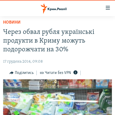
Доступність
посилання
Перейти
НОВИНИ
до
НОВИНИ
Через обвал рубля українські
основного
ВОДА.КРИМ
матеріалу
продукти в Криму можуть
ВІДЕО ТА ФОТО
Перейти
подорожчати на 30%
до
ПОЛІТИКА
основної
17 грудень 2014, 09:08
БЛОГИ
навігації
Перейти
Поділитись
Читати без VPN
ПОГЛЯД
до
ІНТЕРВ'Ю
пошуку
ВСЕ ЗА ДЕНЬ
СПЕЦПРОЕКТИ
ЯК ОБІЙТИ БЛОКУВАННЯ
ДЕПОРТАЦІЯ