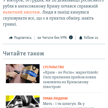
У вівторок, 16 грудня, на тлі девальвації російського
рубля в анексованому Криму почався справжній
валютний ажіотаж
. Люди в паніці кинулися
скуповувати все, що є в пунктах обміну, навіть
гривні.
Поділитись
Читати без VPN
Follow us
Читайте також
СУСПІЛЬСТВО
«Крим – не Росія»: маркетплейс
Ozon припинив прийом нових
замовлень на Кримському
півострові
ПРАВА ЛЮДИНИ
Мить – і ти шпигун. Як у