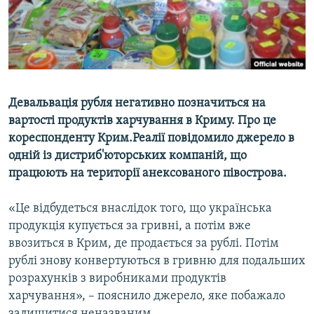
ВІДЕОУРОКИ «ELIFBE»
Русский
СВІДЧЕННЯ ОКУПАЦІЇ
Qırımtatar
УКРАЇНСЬКА ПРОБЛЕМА КРИМУ
ДОЛУЧАЙСЯ!
ІНФОГРАФІКА
Девальвація рубля негативно позначиться на
вартості продуктів харчування в Криму. Про це
кореспонденту Крим.Реалії повідомило джерело в
Усі сайти RFE/RL
одній із дистриб'юторських компаній, що
працюють на території анексованого півострова.
«Це відбудеться внаслідок того, що українська
продукція купується за гривні, а потім вже
ввозиться в Крим, де продається за рублі. Потім
рублі знову конвертуються в гривню для подальших
розрахунків з виробниками продуктів
харчування», – пояснило джерело, яке побажало
залишитися неназваним.