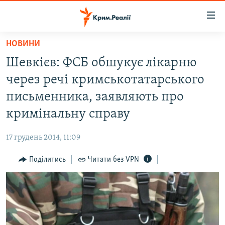
Доступність
посилання
Перейти
НОВИНИ
до
НОВИНИ
Шевкієв: ФСБ обшукує лікарню
основного
ВОДА.КРИМ
матеріалу
через речі кримськотатарського
ВІДЕО ТА ФОТО
Перейти
письменника, заявляють про
до
ПОЛІТИКА
кримінальну справу
основної
БЛОГИ
навігації
17 грудень 2014, 11:09
Перейти
ПОГЛЯД
до
Поділитись
Читати без VPN
ІНТЕРВ'Ю
пошуку
ВСЕ ЗА ДЕНЬ
СПЕЦПРОЕКТИ
ЯК ОБІЙТИ БЛОКУВАННЯ
ДЕПОРТАЦІЯ