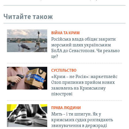
Читайте також
ВІЙНА ТА КРИМ
Російська влада обіцяє закрити
морський шлях українським
БпЛА до Севастополя. Чи реально
це?
СУСПІЛЬСТВО
«Крим – не Росія»: маркетплейс
Ozon припинив прийом нових
замовлень на Кримському
півострові
ПРАВА ЛЮДИНИ
Мить – і ти шпигун. Як у
кримських судах розглядають
звинувачення в держзраді