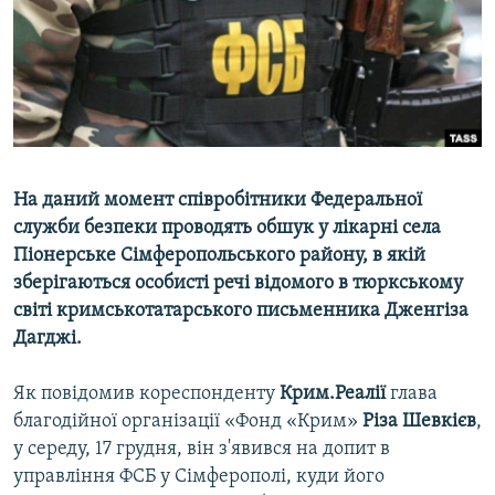
ВІДЕОУРОКИ «ELIFBE»
Русский
СВІДЧЕННЯ ОКУПАЦІЇ
Qırımtatar
УКРАЇНСЬКА ПРОБЛЕМА КРИМУ
ДОЛУЧАЙСЯ!
ІНФОГРАФІКА
На даний момент співробітники Федеральної
служби безпеки проводять обшук у лікарні села
Усі сайти RFE/RL
Піонерське Сімферопольського району, в якій
зберігаються особисті речі відомого в тюркському
світі кримськотатарського письменника Дженгіза
Дагджі.
Як повідомив кореспонденту
Крим.Реалії
глава
благодійної організації «Фонд «Крим»
Різа Шевкієв
,
у середу, 17 грудня, він з'явився на допит в
управління ФСБ у Сімферополі, куди його