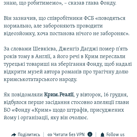
знаю, що робитимемо», – сказав глава Фонду.
Він зазначив, що співробітники ФСБ «поводяться
нормально, але забороняють проводити
відеозйомку, хоча постанова нічого не забороняє».
За словами Шевкієва, Дженгіз Дагджі помер п'ять
років тому в Англії, а його речі в Крим переслали
турецькі товариші на зберігання Фонду, щоб надалі
відкрити музей автора романів про трагічну долю
кримськотатарського народу.
Як повідомляли
Крим.Реалії
, у вівторок, 16 грудня,
відбулося перше засідання стосовно апеляції глави
БО «Фонду «Крим» щодо штрафів, присуджених
йому і організації, яку він очолює.
Поділитись
Читати без VPN
Follow us