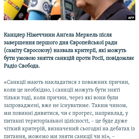
ВІДЕОУРОКИ «ELIFBE»
Русский
СВІДЧЕННЯ ОКУПАЦІЇ
Qırımtatar
УКРАЇНСЬКА ПРОБЛЕМА КРИМУ
Канцлер Німеччини Анґела Меркель після
ДОЛУЧАЙСЯ!
ІНФОГРАФІКА
завершення першого дня Європейської ради
(саміту Євросоюзу) назвала критерії, які можуть
бути умовою зняття санкцій проти Росії, повідомляє
Радіо Свобода.
Усі сайти RFE/RL
«Санкції мають накладатися з поважних причин,
коли це необхідно, і санкції можуть бути зняті
тільки тоді, коли причин, через які вони були
запроваджені, вже не існуватиме. Таким чином,
ми повинні дивитися, чи є прогрес, наприклад, у
питанні територіальної цілісності, – це буде дуже
чіткий критерій, визначений сьогодні на дебатах із
питання, можемо ми зняти санкції чи ні», –