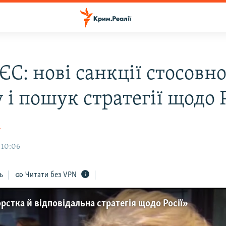
ЄС: нові санкції стосовн
і пошук стратегії щодо Р
а
 10:06
ь
Читати без VPN
орстка й відповідальна стратегія щодо Росії»