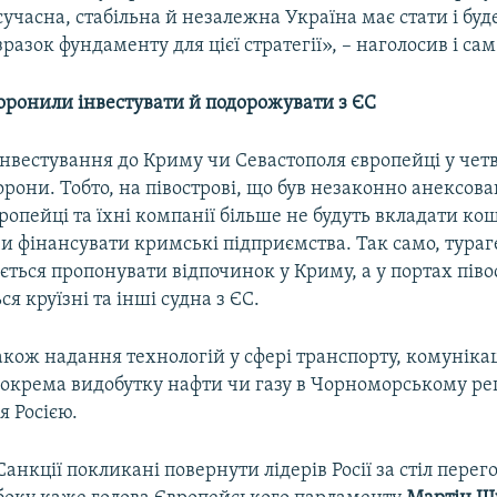
сучасна, стабільна й незалежна Україна має стати і буд
зразок фундаменту для цієї стратегії», – наголосив і сам
оронили інвестувати й подорожувати з ЄС
інвестування до Криму чи Севастополя європейці у чет
орони. Тобто, на півострові, що був незаконно анексов
ропейці та їхні компанії більше не будуть вкладати ко
и фінансувати кримські підприємства. Так само, тураг
ється пропонувати відпочинок у Криму, а у портах піво
я круїзні та інші судна з ЄС.
кож надання технологій у сфері транспорту, комунікац
зокрема видобутку нафти чи газу в Чорноморському рег
я Росією.
Санкції покликані повернути лідерів Росії за стіл перего