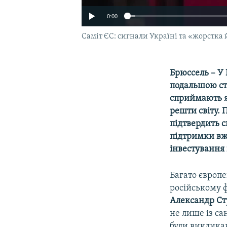
0:00
Саміт ЄС: сигнали Україні та «жорстка й
Брюссель – У
подальшою стр
сприймають я
решти світу.
підтвердить с
підтримки вже
інвестування 
Багато європ
російському ф
Александр Ст
не лише із са
були виклика