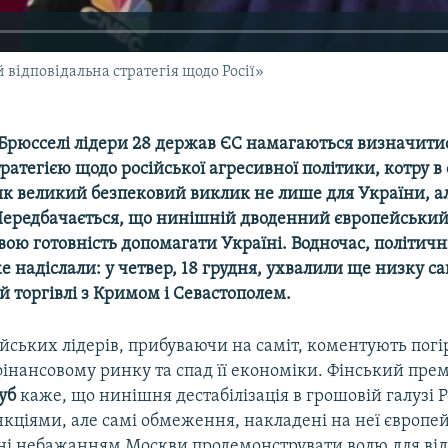
 відповідальна стратегія щодо Росії»
 Брюсселі лідери 28 держав ЄС намагаються визначитис
атегією щодо російської агресивної політики, котру в
к великий безпековий виклик не лише для України, ал
 Передбачається, що нинішній дводенний європейський
вою готовність допомагати Україні. Водночас, політич
 надіслали: у четвер, 18 грудня, ухвалили ще низку с
й торгівлі з Кримом і Севастополем.
ейських лідерів, прибуваючи на саміт, коментують пог
інансовому ринку та спад її економіки. Фінський прем
уб
каже, що нинішня дестабілізація в грошовій галузі Ро
нкціями, але самі обмеження, накладені на неї європе
ні небажанням Москви продемонструвати волю для ві