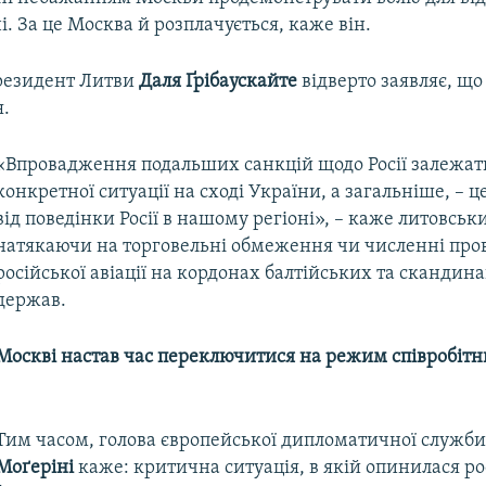
і. За це Москва й розплачується, каже він.
резидент Литви
Даля Ґрібаускайте
відверто заявляє, що
я.
«Впровадження подальших санкцій щодо Росії залежат
конкретної ситуації на сході України, а загальніше, – 
від поведінки Росії в нашому регіоні», – каже литовськи
натякаючи на торговельні обмеження чи численні пров
російської авіації на кордонах балтійських та скандин
держав.
Москві настав час переключитися на режим співробітн
Тим часом, голова європейської дипломатичної служб
Моґеріні
каже: критична ситуація, в якій опинилася ро