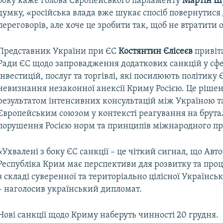
боку каже голова Європейського парламенту
Мартін Ш
думку, «російська влада вже шукає спосіб повернутися
переговорів, але хоче це зробити так, щоб не втратити 
Представник України при ЄС
Костянтин Єлісеєв
привіт
Ради ЄС щодо запровадження додаткових санкцій у сфе
інвестицій, послуг та торгівлі, які посилюють політику 
невизнання незаконної анексії Криму Росією. Це рішен
результатом інтенсивних консультацій між Україною т
Європейським союзом у контексті реагування на брута
порушення Росією норм та принципів міжнародного пр
«Ухвалені з боку ЄС санкції – це чіткий сигнал, що Ав
Республіка Крим має перспективи для розвитку та про
в складі суверенної та територіально цілісної Українсь
– наголосив український дипломат.
Нові санкції щодо Криму наберуть чинності 20 грудня.