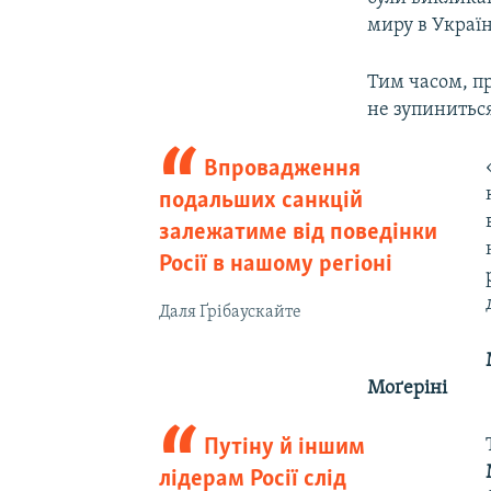
миру в Україн
Тим часом, п
не зупинитьс
Впровадження
подальших санкцій
залежатиме від поведінки
Росії в нашому регіоні
Даля Ґрібаускайте
Моґеріні
Путіну й іншим
лідерам Росії слід