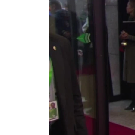
ВІДЕОУРОКИ «ELIFBE»
СВІДЧЕННЯ ОКУПАЦІЇ
УКРАЇНСЬКА ПРОБЛЕМА КРИМУ
ІНФОГРАФІКА