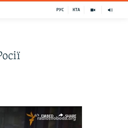
РУС
КТА
о
осії
EMBED
SHARE