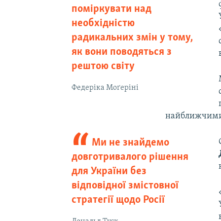
поміркувати над
необхідністю
радикальних змін у тому,
як вони поводяться з
рештою світу
Федеріка Моґеріні
найближчими 
Ми не знайдемо
довготривалого рішення
для України без
відповідної змістовної
стратегії щодо Росії