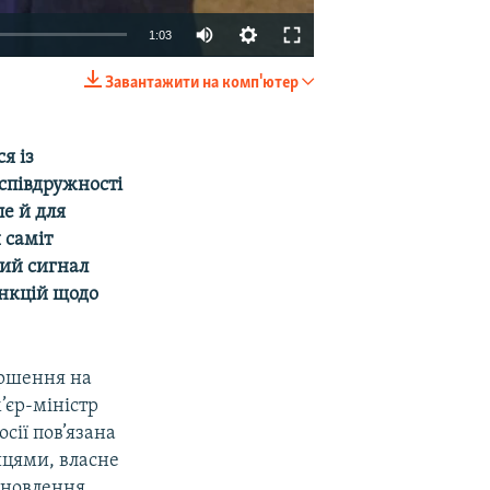
1:03
Завантажити на комп'ютер
EMBED
SHARE
я із
 співдружності
е й для
 саміт
ний сигнал
анкцій щодо
іршення на
’єр-міністр
сії пов’язана
йцями, власне
дновлення