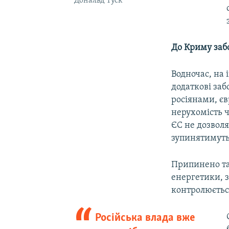
Дональд Туск
До Криму заб
Водночас, на 
додаткові заб
росіянами, єв
нерухомість ч
ЄС не дозволя
зупинятимутьс
Припинено та
енергетики, 
контролюєтьс
Російська влада вже