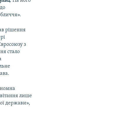
ульц
. На його
 до
обличчя».
ав рішення
рі
Євросоюзу з
ня стало
а
льне
ава.
тономна
цвітання лише
кої держави»,