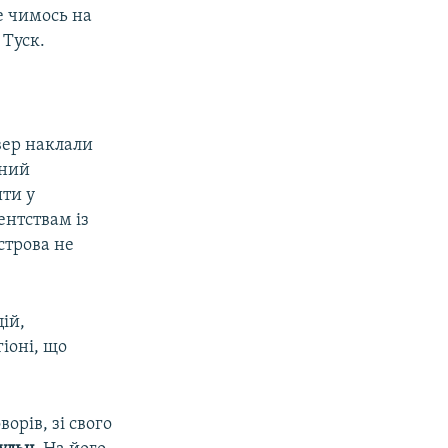
е чимось на
 Туск.
вер наклали
аний
шти у
ентствам із
строва не
ій,
іоні, що
ворів, зі свого