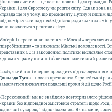
фінансова система – це погана новина і для громадян Рос
України, і для Євросоюзу чи решти світу. Однак вона н
«правда ще й у тому, що президенту Путіну й іншим лід
слід поміркувати над необхідністю радикальних змін у
вони поводяться з рештою світу».
Моґеріні переконана: настав час Москві «переключит
співробітництва» та виконати Мінські домовленості. 
представник ЄС із закордонної політики висловлює спо
днями у цьому питанні з’явиться позитивний розвито
Саміт, який нині вперше проходить під головуванням 
Дональда Туска
– нового президента Європейської рад
намагається визначити подальші кроки й дії щодо Росії
«Переконаний: ми не знайдемо довготривалого рішен
України без відповідної змістовної стратегії щодо Росії,
водночас і суворою, і відповідальною. Як на мене, зрозу