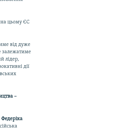
 на цьому ЄС
име від дуже
це залежатиме
й лідер,
окативні дії
авських
ицтва –
и
Федеріка
сійська