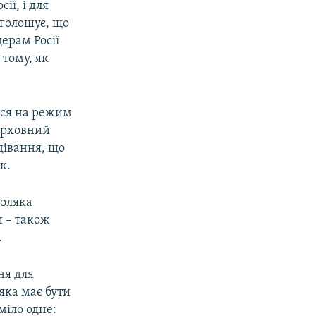
ії, і для
аголошує, що
ерам Росії
 тому, як
ися на режим
Верховний
дівання, що
к.
поляка
и – також
.
ня для
 яка має бути
міло одне: