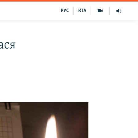
РУС
КТА
ася