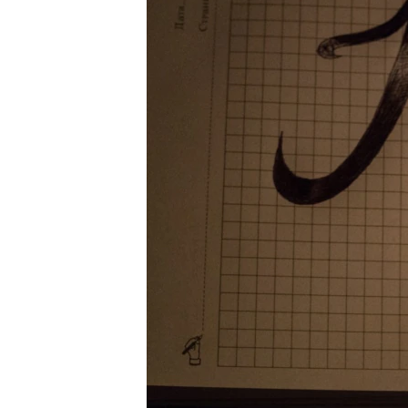
ВІДЕОУРОКИ «ELIFBE»
СВІДЧЕННЯ ОКУПАЦІЇ
УКРАЇНСЬКА ПРОБЛЕМА КРИМУ
ІНФОГРАФІКА