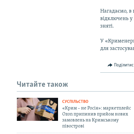
Нагадаємо, в 
відключень у 
зняті.
У «Крименерг
для застосув
Поділитис
Читайте також
СУСПІЛЬСТВО
«Крим – не Росія»: маркетплейс
Ozon припинив прийом нових
замовлень на Кримському
півострові