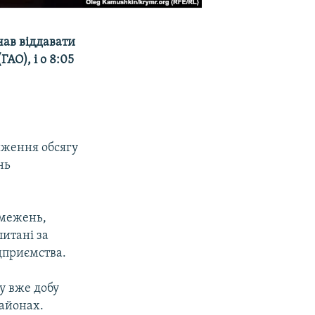
чав віддавати
АО), і о 8:05
иження обсягу
нь
бмежень,
питані за
дприємства.
у вже добу
айонах.