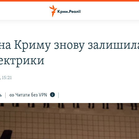
на Криму знову залишил
лектрики
 15:21
ь
Читати без VPN