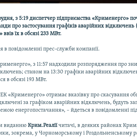
грудня, з 5:19 диспетчер підприємства «Крименерго» по
нди про застосування графіків аварійних відключень (Г
ввів їх в обсязі 233 МВт.
я в повідомленні прес-служби компанії.
рименерго», з 11:57 надходили розпорядження про зн
дключень; станом на 13:30 графіки аварійних відключе
ся в обсязі 193 МВт.
ТЕК «Крименерго» отримає вказівку про скасування о
дключені за графіком аварійних відключень, будуть за
емою енергопостачання», – йдеться в повідомленні пі
ли виданню
Крим.Реалії
читачі, в деяких районах Крим
ики, зокрема, у Чорноморському і Роздольненському р