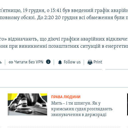
п'ятницю, 19 грудня, о 15:41 був введений графік аварі
повному обсязі. До 2:20 20 грудня всі обмеження були
о» відзначають, що діючі графіки аварійних відключе
ання при виникненні позаштатних ситуацій в енергетиц
ь
Читати без VPN
Follow us
Print
ПРАВА ЛЮДИНИ
Мить – і ти шпигун. Як у
кримських судах розглядають
звинувачення в держзраді