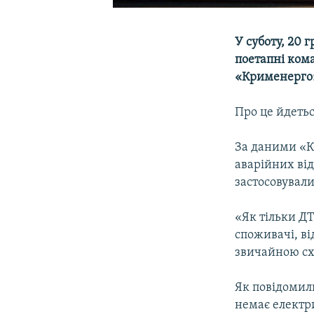
У суботу, 20 
поетапні кома
«Крименерго» 
Про це йдетьс
За даними «К
аварійних ві
застосовували
«Як тільки Д
споживачі, ві
звичайною сх
Як повідоми
немає електр