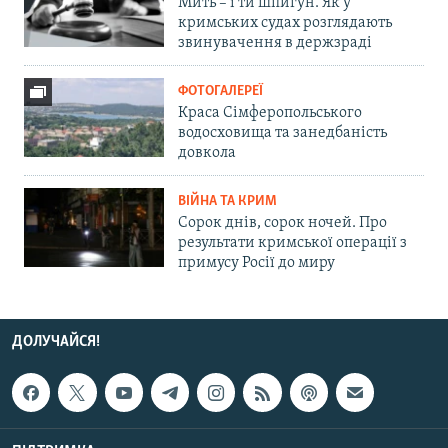
Мить – і ти шпигун. Як у
кримських судах розглядають
звинувачення в держзраді
ФОТОГАЛЕРЕЇ
Краса Сімферопольського
водосховища та занедбаність
довкола
ВІЙНА ТА КРИМ
Сорок днів, сорок ночей. Про
результати кримської операції з
примусу Росії до миру
ДОЛУЧАЙСЯ!