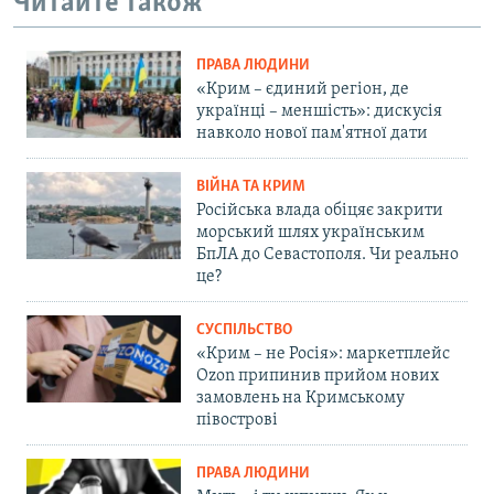
Читайте також
ПРАВА ЛЮДИНИ
«Крим – єдиний регіон, де
українці – меншість»: дискусія
навколо нової пам'ятної дати
ВІЙНА ТА КРИМ
Російська влада обіцяє закрити
морський шлях українським
БпЛА до Севастополя. Чи реально
це?
СУСПІЛЬСТВО
«Крим – не Росія»: маркетплейс
Ozon припинив прийом нових
замовлень на Кримському
півострові
ПРАВА ЛЮДИНИ