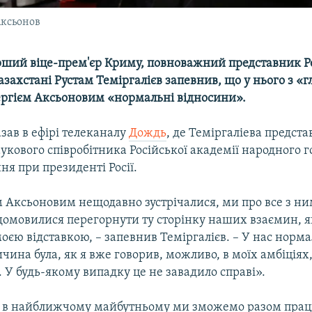
Аксьонов
ший віце-прем'єр Криму, повноважний представник Р
азахстані Рустам Теміргалієв запевнив, що у нього з «
ергієм Аксьоновим «нормальні відносини».
азав в ефірі телеканалу
Дождь
, де Теміргаліева предста
укового співробітника Російської академії народного г
я при президенті Росії.
м Аксьоновим нещодавно зустрічалися, ми про все з н
домовилися перегорнути ту сторінку наших взаємин, я
оєю відставкою, – запевнив Теміргалієв. – У нас норма
чина була, як я вже говорив, можливо, в моїх амбіціях
. У будь-якому випадку це не завадило справі».
 в найближчому майбутньому ми зможемо разом прац