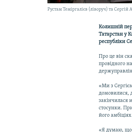
Рустам Теміргалієв (ліворуч) та Сергій 
Колишній пер
Татарстан у К
республіки С
Про це він ск
провідного на
держуправлінн
«Ми з Сергіє
домовилися, 
закінчилася м
стосунки. При
його амбіціях
«Я думаю, що