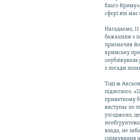
благо Криму»,
сфері він має
Нагадаємо, 11
бажанням з п
призначив йог
кримську про
опублікувала
з посади поз
Тоді ж Аксьон
підлеглого. «
приватному бі
виступає по т
узгоджено, це
необґрунтован
влада, не заб
спілкування н