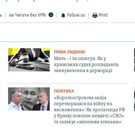
ь
Читати без VPN
Follow us
Print
ПРАВА ЛЮДИНИ
Мить – і ти шпигун. Як у
кримських судах розглядають
звинувачення в держзраді
ПОЛІТИКА
«Короткострокова акція
перетворилася на війну на
виснаження»: Як пропаганда РФ
у Криму пояснює невдачі «СВО»
та залякує «мінними атаками»