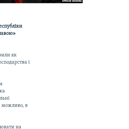
еспубліки
главою»
вили як
осподарства і
им
ка
льні
, можливо, в
ювати на