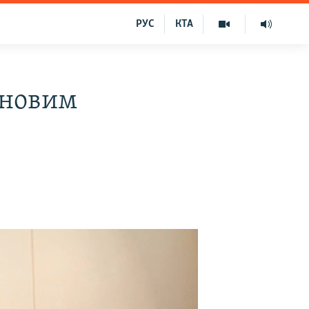
РУС
КТА
оновим