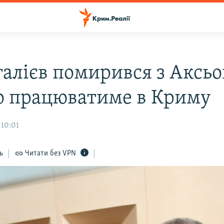
галієв помирився з Аксь
ро працюватиме в Криму
 10:01
ь
Читати без VPN