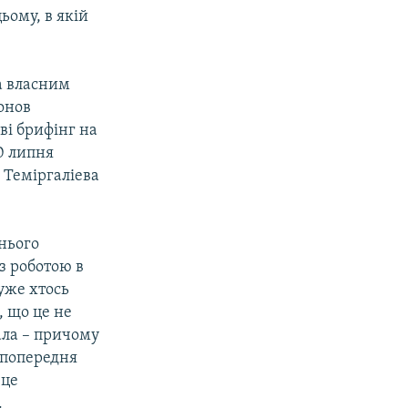
ьому, в якій
за власним
онов
ві брифінг на
0 липня
 Теміргаліева
шнього
 з роботою в
уже хтось
, що це не
тала – причому
к попередня
 це
.