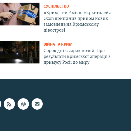
СУСПІЛЬСТВО
«Крим – не Росія»: маркетплейс
Ozon припинив прийом нових
замовлень на Кримському
півострові
ВІЙНА ТА КРИМ
Сорок днів, сорок ночей. Про
результати кримської операції з
примусу Росії до миру