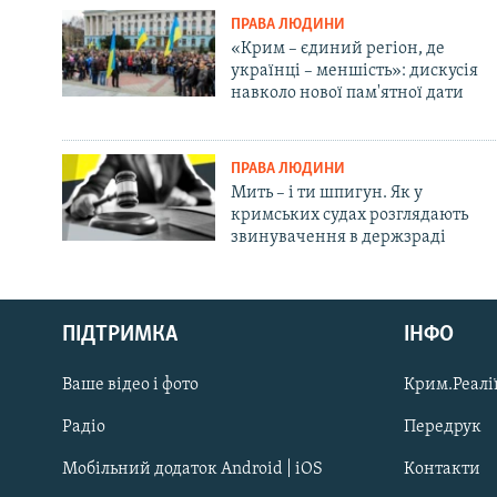
ПРАВА ЛЮДИНИ
«Крим – єдиний регіон, де
українці – меншість»: дискусія
навколо нової пам'ятної дати
ПРАВА ЛЮДИНИ
Мить – і ти шпигун. Як у
кримських судах розглядають
звинувачення в держзраді
Русский
Qırımtatar
ПІДТРИМКА
ІНФО
Ваше відео і фото
Крим.Реалії
ДОЛУЧАЙСЯ!
Радіо
Передрук
Мобільний додаток Android | iOS
Контакти