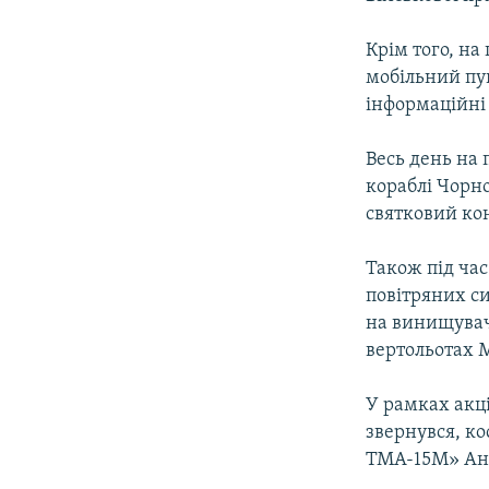
ВІДЕОУРОКИ «ELIFBE»
СВІДЧЕННЯ ОКУПАЦІЇ
Крім того, на
мобільний пун
УКРАЇНСЬКА ПРОБЛЕМА КРИМУ
інформаційні 
ІНФОГРАФІКА
Весь день на 
кораблі Чорно
святковий ко
Також під час
повітряних си
на винищувач
вертольотах 
У рамках акці
звернувся, к
ТМА-15М» Ан