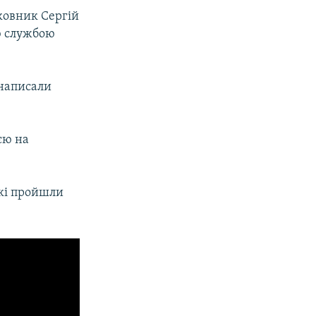
ковник Сергій
ою службою
 написали
єю на
які пройшли