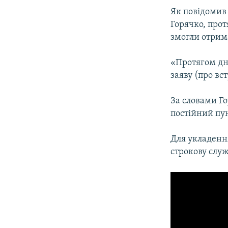
Як повідомив 
Горячко, прот
змогли отрима
«Протягом дня
заяву (про вст
За словами Г
постійний пун
Для укладення
строкову служ