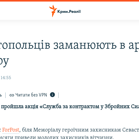
топольців заманюють в а
оу
 14:55
ь
Читати без VPN
і пройшла акція «Служба за контрактом у Збройних Сил
є
ForPost
, біля Меморіалу героїчним захисникам Севаст
рисяги привели молодих захисників вітчизни.