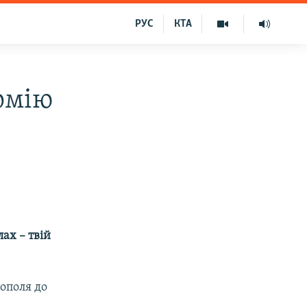
РУС
КТА
рмію
ах – твій
ополя до