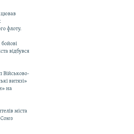
рацював
ж
го флоту.
 бойові
ста відбувся
п Військово-
ькі витязі»
и» на
ителів міста
«Союз