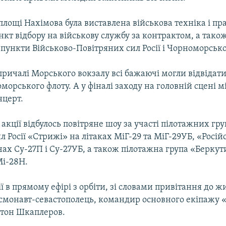
 площі Нахімова була виставлена військова техніка і п
кт відбору на військову службу за контрактом, а тако
пункти Військово-Повітряних сил Росії і Чорноморсько
причалі Морського вокзалу всі бажаючі могли відвідати
морського флоту. А у фіналі заходу на головній сцені мі
нцерт.
 акції відбулось повітряне шоу за участі пілотажних гру
л Росії «Стрижі» на літаках МіГ-29 та МіГ-29УБ, «Російс
ах Су-27П і Су-27УБ, а також пілотажна група «Беркут
Мі-28Н.
ї в прямому ефірі з орбіти, зі словами привітання до ж
осмонавт-севастополець, командир основного екіпажу 
тон Шкаплеров.