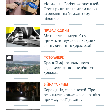
«Крим – не Росія»: маркетплейс
Ozon припинив прийом нових
замовлень на Кримському
півострові
ПРАВА ЛЮДИНИ
Мить – і ти шпигун. Як у
кримських судах розглядають
звинувачення в держзраді
ФОТОГАЛЕРЕЇ
Краса Сімферопольського
водосховища та занедбаність
довкола
ВІЙНА ТА КРИМ
Сорок днів, сорок ночей. Про
результати кримської операції з
примусу Росії до миру