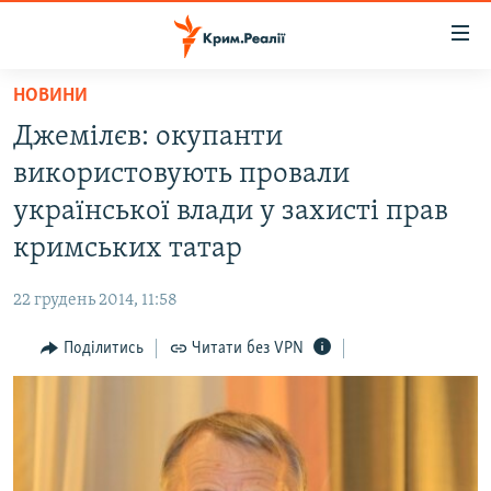
Доступність
посилання
Перейти
НОВИНИ
до
НОВИНИ
Джемілєв: окупанти
основного
ВОДА.КРИМ
матеріалу
використовують провали
ВІДЕО ТА ФОТО
Перейти
української влади у захисті прав
до
ПОЛІТИКА
кримських татар
основної
БЛОГИ
навігації
22 грудень 2014, 11:58
Перейти
ПОГЛЯД
до
Поділитись
Читати без VPN
ІНТЕРВ'Ю
пошуку
ВСЕ ЗА ДЕНЬ
СПЕЦПРОЕКТИ
ЯК ОБІЙТИ БЛОКУВАННЯ
ДЕПОРТАЦІЯ