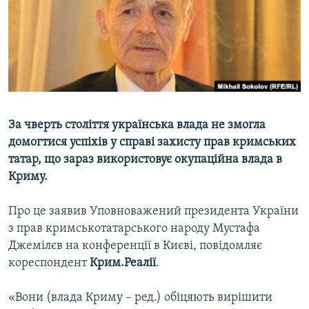
ВІДЕОУРОКИ «ELIFBE»
Русский
СВІДЧЕННЯ ОКУПАЦІЇ
Qırımtatar
УКРАЇНСЬКА ПРОБЛЕМА КРИМУ
ДОЛУЧАЙСЯ!
ІНФОГРАФІКА
За чверть століття українська влада не змогла
домогтися успіхів у справі захисту прав кримських
Усі сайти RFE/RL
татар, що зараз використовує окупаційна влада в
Криму.
Про це заявив Уповноважений президента України
з прав кримськотатарського народу Мустафа
Джемілєв на конференції в Києві, повідомляє
кореспондент
Крим.Реалії
.
«Вони (влада Криму – ред.) обіцяють вирішити