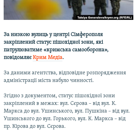
ВІДЕОУРОКИ «ELIFBE»
Русский
СВІДЧЕННЯ ОКУПАЦІЇ
Qırımtatar
УКРАЇНСЬКА ПРОБЛЕМА КРИМУ
За низкою вулиць у центрі Сімферополя
ДОЛУЧАЙСЯ!
ІНФОГРАФІКА
закріплений статус пішохідної зони, які
патрулюватиме «кримська самооборона»,
повідомляє
Крим Медіа
.
Усі сайти RFE/RL
За даними агентства, відповідне розпорядження
адміністрації міста набуло чинності.
Згідно з документом, статус пішохідної зони
закріплений в межах: вул. Сєрова – від вул. К.
Маркса до вул. Ушинського, вул. Пушкіна – від вул.
Ушинського до вул. Горького, вул. К. Маркса – від
пр. Кірова до вул. Сєрова.