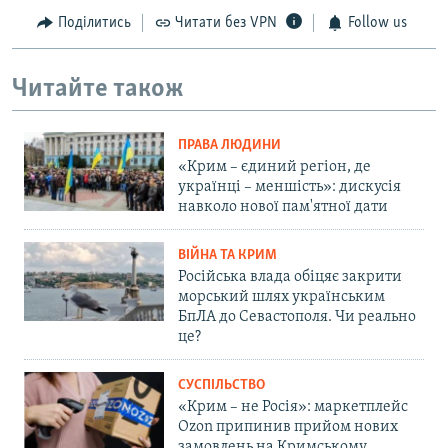
Поділитись
Читати без VPN
Follow us
Читайте також
ПРАВА ЛЮДИНИ
«Крим – єдиний регіон, де
українці – меншість»: дискусія
навколо нової пам'ятної дати
ВІЙНА ТА КРИМ
Російська влада обіцяє закрити
морський шлях українським
БпЛА до Севастополя. Чи реально
це?
СУСПІЛЬСТВО
«Крим – не Росія»: маркетплейс
Ozon припинив прийом нових
замовлень на Кримському