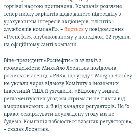
торгівлі нафтою припинена. Компанія розгляне
тепер низку варіантів щодо даного підрозділу з
урахуванням інтересів акціонерів, клієнтів і
службовців компанії», –
йдеться
у повідомлення
«Роснєфті», опублікованому у понеділок, 22 грудня,
на офіційному сайті компанії.
Віце-президент «Роснефти» із зв’язків з
громадськістю Михайло Леонтьєв повідомив
російській агенції «РБК», що угоду з Morgan Stanley
не уклали через відмову Комітету з іноземних
інвестицій США її узгодити. «Відмову у видачі
регламентуючих угод ми отримали не тільки від
американських, а й від канадки регуляторів. Це їх
право: оскаржувати неукладену угоду ми не
будемо. Компанія побоюється власних регуляторів»,
– сказав Леонтьєв.