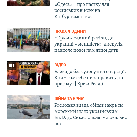
«Одеса» – про пастку для
російських військ на
Кінбурнській косі
ПРАВА ЛЮДИНИ
«Крим – єдиний регіон, де
українці – меншість»: дискусія
навколо нової пам'ятної дати
ВІДЕО
Блокада без сухопутної операції:
Крим сам себе не заправить і не
прогодує | Крим.Реалії
ВІЙНА ТА КРИМ
Російська влада обіцяє закрити
морський шлях українським
БпЛА до Севастополя. Чи реально
це?