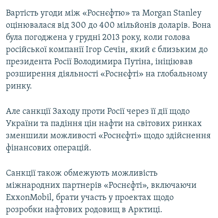
Вартість угоди між «Роснєфтю» та Morgan Stanley
оцінювалася від 300 до 400 мільйонів доларів. Вона
була погоджена у грудні 2013 року, коли голова
російської компанії Ігор Сечін, який є близьким до
президента Росії Володимира Путіна, ініціював
розширення діяльності «Роснєфті» на глобальному
ринку.
Але санкції Заходу проти Росії через її дії щодо
України та падіння цін нафти на світових ринках
зменшили можливості «Роснєфті» щодо здійснення
фінансових операцій.
Санкції також обмежують можливість
міжнародних партнерів «Роснєфті», включаючи
ExxonMobil, брати участь у проектах щодо
розробки нафтових родовищ в Арктиці.