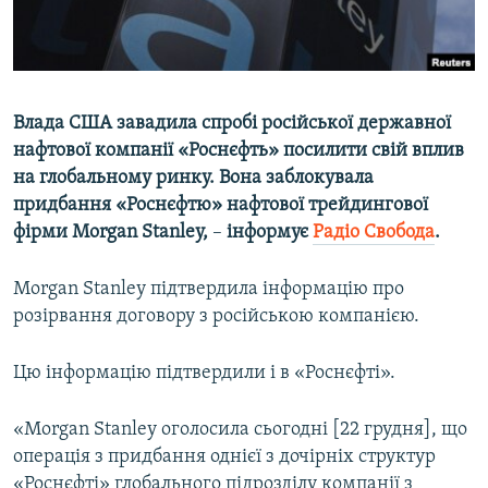
ВІДЕОУРОКИ «ELIFBE»
Русский
СВІДЧЕННЯ ОКУПАЦІЇ
Qırımtatar
УКРАЇНСЬКА ПРОБЛЕМА КРИМУ
Влада США завадила спробі російської державної
ДОЛУЧАЙСЯ!
ІНФОГРАФІКА
нафтової компанії «Роснєфть» посилити свій вплив
на глобальному ринку. Вона заблокувала
придбання «Роснєфтю» нафтової трейдингової
фірми Morgan Stanley,
–
інформує
Радіо Свобода
.
Усі сайти RFE/RL
Morgan Stanley підтвердила інформацію про
розірвання договору з російською компанією.
Цю інформацію підтвердили і в «Роснєфті».
«Morgan Stanley оголосила сьогодні [22 грудня], що
операція з придбання однієї з дочірніх структур
«Роснєфті» глобального підрозділу компанії з