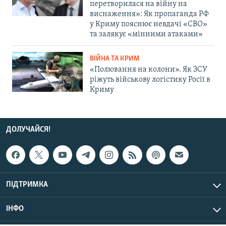
перетворилася на війну на
виснаження»: Як пропаганда РФ
у Криму пояснює невдачі «СВО»
та залякує «мінними атаками»
ВІЙНА ТА КРИМ
«Полювання на колони». Як ЗСУ
ріжуть військову логістику Росії в
Криму
ДОЛУЧАЙСЯ!
ПІДТРИМКА
ІНФО