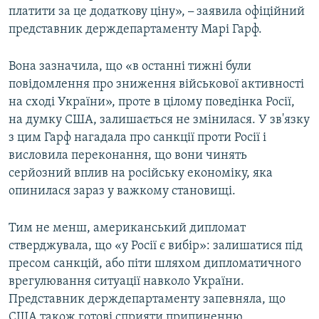
платити за це додаткову ціну»,
–
заявила офіційний
ВІДЕОУРОКИ «ELIFBE»
Русский
представник держдепартаменту Марі Гарф.
СВІДЧЕННЯ ОКУПАЦІЇ
Qırımtatar
УКРАЇНСЬКА ПРОБЛЕМА КРИМУ
Вона зазначила, що «в останні тижні були
повідомлення про зниження військової активності
ДОЛУЧАЙСЯ!
ІНФОГРАФІКА
на сході України», проте в цілому поведінка Росії,
на думку США, залишається не змінилася. У зв'язку
з цим Гарф нагадала про санкції проти Росії і
висловила переконання, що вони чинять
Усі сайти RFE/RL
серйозний вплив на російську економіку, яка
опинилася зараз у важкому становищі.
Тим не менш, американський дипломат
стверджувала, що «у Росії є вибір»: залишатися під
пресом санкцій, або піти шляхом дипломатичного
врегулювання ситуації навколо України.
Представник держдепартаменту запевняла, що
США також готові сприяти припиненню