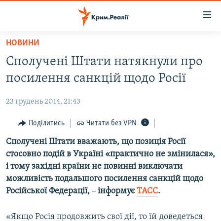
Доступність
посилання
Перейти
НОВИНИ
до
НОВИНИ
Сполучені Штати натякнули про
основного
ВОДА.КРИМ
матеріалу
посилення санкцій щодо Росії
ВІДЕО ТА ФОТО
Перейти
до
23 грудень 2014, 21:43
ПОЛІТИКА
основної
БЛОГИ
Поділитись
Читати без VPN
навігації
Перейти
ПОГЛЯД
Сполучені Штати вважають, що позиція Росії
до
стосовно подій в Україні «практично не змінилася»,
ІНТЕРВ'Ю
пошуку
і тому західні країни не повинні виключати
ВСЕ ЗА ДЕНЬ
можливість подальшого посилення санкцій щодо
Російської Федерації,
–
інформує
ТАСС
.
СПЕЦПРОЕКТИ
ЯК ОБІЙТИ БЛОКУВАННЯ
ДЕПОРТАЦІЯ
«Якщо Росія продовжить свої дії, то їй доведеться