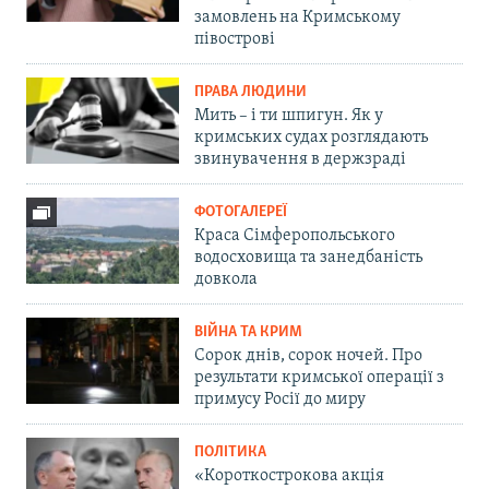
замовлень на Кримському
півострові
ПРАВА ЛЮДИНИ
Мить – і ти шпигун. Як у
кримських судах розглядають
звинувачення в держзраді
ФОТОГАЛЕРЕЇ
Краса Сімферопольського
водосховища та занедбаність
довкола
ВІЙНА ТА КРИМ
Сорок днів, сорок ночей. Про
результати кримської операції з
примусу Росії до миру
ПОЛІТИКА
«Короткострокова акція