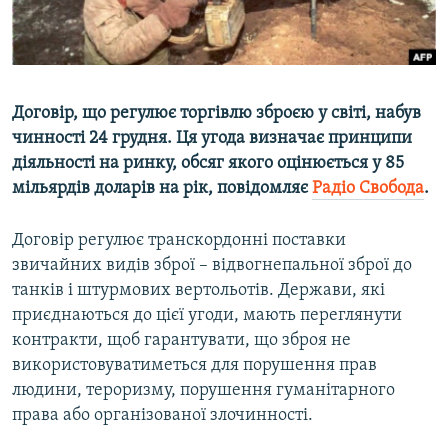
ВІДЕОУРОКИ «ELIFBE»
Русский
СВІДЧЕННЯ ОКУПАЦІЇ
Qırımtatar
УКРАЇНСЬКА ПРОБЛЕМА КРИМУ
Договір, що регулює торгівлю зброєю у світі, набув
ДОЛУЧАЙСЯ!
ІНФОГРАФІКА
чинності 24 грудня. Ця угода визначає принципи
діяльності на ринку, обсяг якого оцінюється у 85
мільярдів доларів на рік, повідомляє
Радіо Свобода
.
Усі сайти RFE/RL
Договір регулює транскордонні поставки
звичайних видів зброї – відвогнепальної зброї до
танків і штурмових вертольотів. Держави, які
приєднаються до цієї угоди, мають переглянути
контракти, щоб гарантувати, що зброя не
використовуватиметься для порушення прав
людини, тероризму, порушення гуманітарного
права або організованої злочинності.