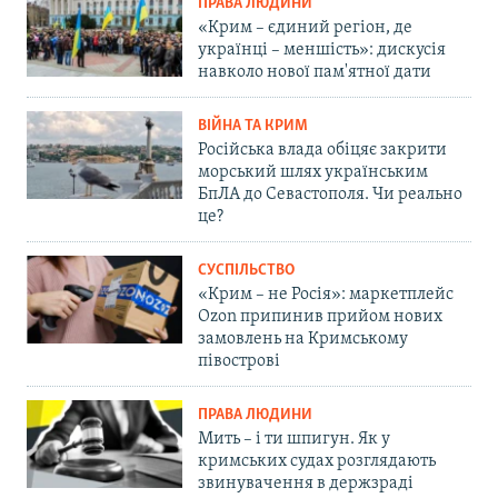
ПРАВА ЛЮДИНИ
«Крим – єдиний регіон, де
українці – меншість»: дискусія
навколо нової пам'ятної дати
ВІЙНА ТА КРИМ
Російська влада обіцяє закрити
морський шлях українським
БпЛА до Севастополя. Чи реально
це?
СУСПІЛЬСТВО
«Крим – не Росія»: маркетплейс
Ozon припинив прийом нових
замовлень на Кримському
півострові
ПРАВА ЛЮДИНИ
Мить – і ти шпигун. Як у
кримських судах розглядають
звинувачення в держзраді