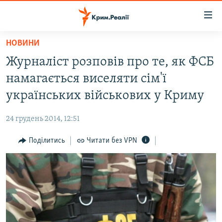
Доступність
посилання
Перейти
НОВИНИ
до
НОВИНИ
Журналіст розповів про те, як ФСБ
основного
ВОДА.КРИМ
матеріалу
намагається виселяти сім'ї
ВІДЕО ТА ФОТО
Перейти
українських військових у Криму
до
ПОЛІТИКА
основної
24 грудень 2014, 12:51
БЛОГИ
навігації
Перейти
Поділитись
Читати без VPN
ПОГЛЯД
до
ІНТЕРВ'Ю
пошуку
ВСЕ ЗА ДЕНЬ
СПЕЦПРОЕКТИ
ЯК ОБІЙТИ БЛОКУВАННЯ
ДЕПОРТАЦІЯ