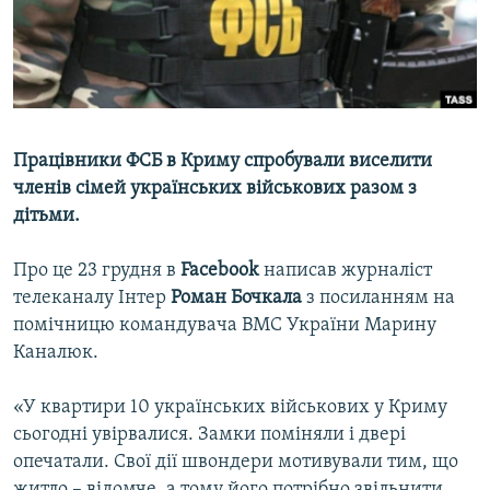
ВІДЕОУРОКИ «ELIFBE»
Русский
СВІДЧЕННЯ ОКУПАЦІЇ
Qırımtatar
УКРАЇНСЬКА ПРОБЛЕМА КРИМУ
ДОЛУЧАЙСЯ!
ІНФОГРАФІКА
Працівники ФСБ в Криму спробували виселити
членів сімей українських військових разом з
дітьми.
Усі сайти RFE/RL
Про це 23 грудня в
Facebook
написав журналіст
телеканалу Інтер
Роман Бочкала
з посиланням на
помічницю командувача ВМС України Марину
Каналюк.
«У квартири 10 українських військових у Криму
сьогодні увірвалися. Замки поміняли і двері
опечатали. Свої дії швондери мотивували тим, що
житло – відомче, а тому його потрібно звільнити.