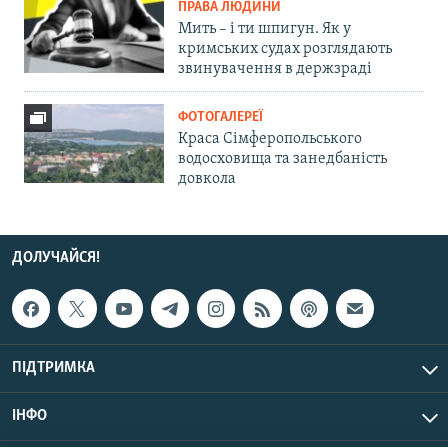
ПРАВА ЛЮДИНИ
Мить – і ти шпигун. Як у
кримських судах розглядають
звинувачення в держзраді
ФОТОГАЛЕРЕЇ
Краса Сімферопольського
водосховища та занедбаність
довкола
ДОЛУЧАЙСЯ!
ПІДТРИМКА
ІНФО