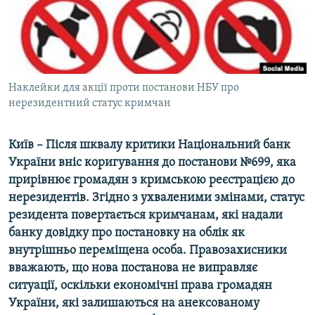
ВІДЕОУРОКИ «ELIFBE»
Русский
СВІДЧЕННЯ ОКУПАЦІЇ
Qırımtatar
УКРАЇНСЬКА ПРОБЛЕМА КРИМУ
ДОЛУЧАЙСЯ!
Наклейки для акції проти постанови НБУ про
ІНФОГРАФІКА
нерезидентний статус кримчан
Київ – Після шквалу критики Національний банк
Усі сайти RFE/RL
України вніс коригування до постанови №699, яка
прирівнює громадян з кримською реєстрацією до
нерезидентів. Згідно з ухваленими змінами, статус
резидента повертається кримчанам, які надали
банку довідку про постановку на облік як
внутрішньо переміщена особа. Правозахисники
вважають, що нова постанова не виправляє
ситуації, оскільки економічні права громадян
України, які залишаються на анексованому