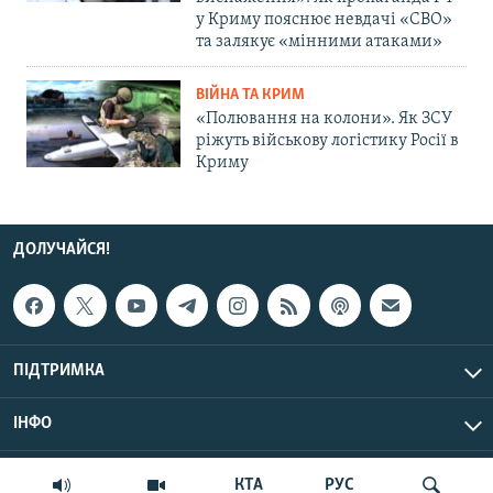
у Криму пояснює невдачі «СВО»
та залякує «мінними атаками»
ВІЙНА ТА КРИМ
«Полювання на колони». Як ЗСУ
ріжуть військову логістику Росії в
Криму
ДОЛУЧАЙСЯ!
ПІДТРИМКА
ІНФО
© Крим.Реалії, 2026 | Усі права застережено.
КТА
РУС