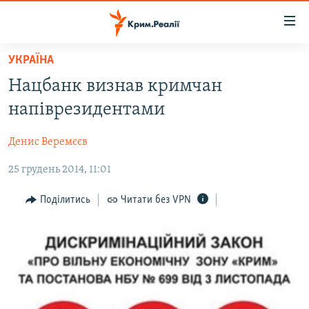
Доступність
посилання
Перейти
УКРАЇНА
до
НОВИНИ
Нацбанк визнав кримчан
основного
ВОДА.КРИМ
матеріалу
напіврезидентами
ВІДЕО ТА ФОТО
Перейти
до
Денис Веремєєв
ПОЛІТИКА
основної
25 грудень 2014, 11:01
БЛОГИ
навігації
Перейти
ПОГЛЯД
Поділитись
Читати без VPN
до
ІНТЕРВ'Ю
пошуку
ВСЕ ЗА ДЕНЬ
СПЕЦПРОЕКТИ
ЯК ОБІЙТИ БЛОКУВАННЯ
ДЕПОРТАЦІЯ