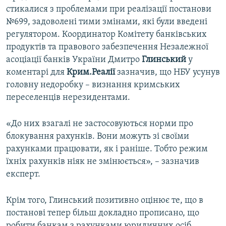
стикалися з проблемами при реалізації постанови
№699, задоволені тими змінами, які були введені
регулятором. Координатор Комітету банківських
продуктів та правового забезпечення Незалежної
асоціації банків України Дмитро
Глинський
у
коментарі для
Крим.Реалії
зазначив, що НБУ усунув
головну недоробку – визнання кримських
переселенців нерезидентами.
«До них взагалі не застосовуються норми про
блокування рахунків. Вони можуть зі своїми
рахунками працювати, як і раніше. Тобто режим
їхніх рахунків ніяк не змінюється», – зазначив
експерт.
Крім того, Глинський позитивно оцінює те, що в
постанові тепер більш докладно прописано, що
робити банкам з рахунками юридичних осіб.