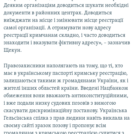
Деяким організаціям доводиться шукати необхідні
документи в районних центрах. Доводиться
виїжджати на місце і змінювати місце реєстрації
самої організації. А отримувати нову адресу
реєстрації кримчанам складно, і часто доводиться
знаходити і вказувати фіктивну адресу», – зазначив
Щекун.
Правозахисники наполягають на тому, що ті, хто
має в українському паспорті кримську реєстрацію,
залишаються такими ж громадянами України, як і
жителі інших областей країни. Введені Нацбанком
обмеження вони вважають антиконституційними,
і вже подали низку судових позовів з вимогою
скасувати дискримінаційну постанову. Українська
Гельсінська спілка з прав людини навіть виклала на
своєму сайті зразок позову і пропонує всім
громадянам з кримською реєстрацією судитися з