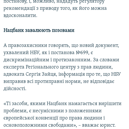
постанову, і, можливо, нададуть регулятору
рекомендації з приводу того, як його можна
вдосконалити.
Нацбанк завалюють позовами
А правозахисники говорять, що новий документ,
ухвалений НБУ, як і постанова №699, є
дискримінаційним і протизаконним. За словами
експерта Регіонального центру з прав людини,
адвоката Сергія Зайця, інформація про те, що НБУ
виправив всі протиправні норми, не відповідає
дійсності.
«Ті засоби, якими Нацбанк намагається вирішити
проблеми, є несумісними з положеннями
європейської конвенції про права людини і
основоположними свободами», – вважає юрист.