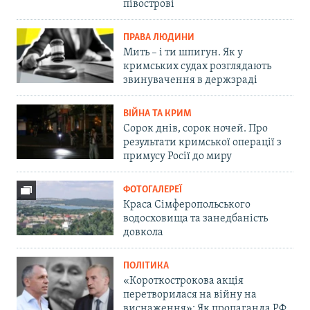
півострові
ПРАВА ЛЮДИНИ
Мить – і ти шпигун. Як у
кримських судах розглядають
звинувачення в держзраді
ВІЙНА ТА КРИМ
Сорок днів, сорок ночей. Про
результати кримської операції з
примусу Росії до миру
ФОТОГАЛЕРЕЇ
Краса Сімферопольського
водосховища та занедбаність
довкола
ПОЛІТИКА
«Короткострокова акція
перетворилася на війну на
виснаження»: Як пропаганда РФ