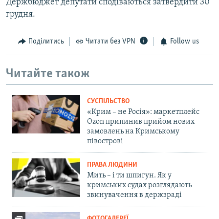
Держбюджет депутати сподіваються затвердити 30
грудня.
Поділитись
Читати без VPN
Follow us
Читайте також
СУСПІЛЬСТВО
«Крим – не Росія»: маркетплейс
Ozon припинив прийом нових
замовлень на Кримському
півострові
ПРАВА ЛЮДИНИ
Мить – і ти шпигун. Як у
кримських судах розглядають
звинувачення в держзраді
ФОТОГАЛЕРЕЇ