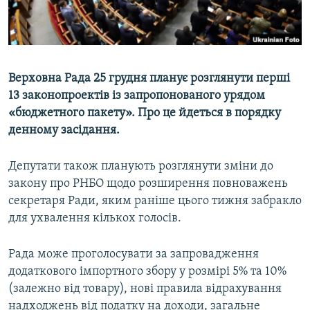
ВІДЕОУРОКИ «ELIFBE»
Русский
СВІДЧЕННЯ ОКУПАЦІЇ
Qırımtatar
УКРАЇНСЬКА ПРОБЛЕМА КРИМУ
Верховна Рада 25 грудня планує розглянути перші
ДОЛУЧАЙСЯ!
ІНФОГРАФІКА
13 законопроектів із запропонованого урядом
«бюджетного пакету». Про це йдеться в порядку
денному засідання.
Усі сайти RFE/RL
Депутати також планують розглянути зміни до
закону про РНБО щодо розширення повноважень
секретаря Ради, яким раніше цього тижня забракло
для ухвалення кількох голосів.
Рада може проголосувати за запровадження
додаткового імпортного збору у розмірі 5% та 10%
(залежно від товару), нові правила відрахування
надходжень від податку на доходи, загальне