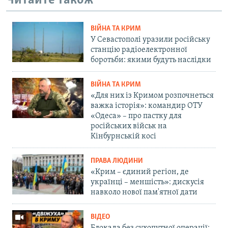
Читайте також
ВІЙНА ТА КРИМ
У Севастополі уразили російську
станцію радіоелектронної
боротьби: якими будуть наслідки
ВІЙНА ТА КРИМ
«Для них із Кримом розпочнеться
важка історія»: командир ОТУ
«Одеса» – про пастку для
російських військ на
Кінбурнській косі
ПРАВА ЛЮДИНИ
«Крим – єдиний регіон, де
українці – меншість»: дискусія
навколо нової пам'ятної дати
ВІДЕО