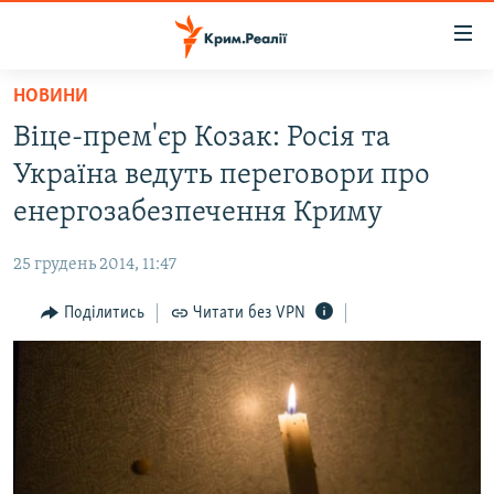
Доступність
посилання
Перейти
НОВИНИ
до
НОВИНИ
Віце-прем'єр Козак: Росія та
основного
ВОДА.КРИМ
матеріалу
Україна ведуть переговори про
ВІДЕО ТА ФОТО
Перейти
енергозабезпечення Криму
до
ПОЛІТИКА
основної
25 грудень 2014, 11:47
БЛОГИ
навігації
Перейти
Поділитись
Читати без VPN
ПОГЛЯД
до
ІНТЕРВ'Ю
пошуку
ВСЕ ЗА ДЕНЬ
СПЕЦПРОЕКТИ
ЯК ОБІЙТИ БЛОКУВАННЯ
ДЕПОРТАЦІЯ