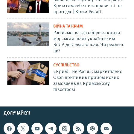
Блокада без сухопутної операції:
Крим сам себе не заправить і не
прогодує | Крим.Реалії
ВІЙНА ТА КРИМ
Російська влада обіцяє закрити
морський шлях українським
БпЛА до Севастополя. Чи реально
це?
СУСПІЛЬСТВО
«Крим – не Росія»: маркетплейс
Ozon припинив прийом нових
замовлень на Кримському
півострові
ДОЛУЧАЙСЯ!