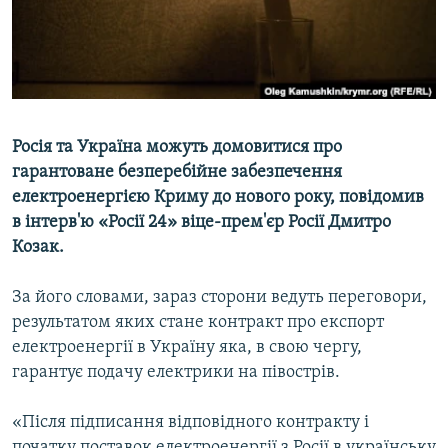
ВІДЕОУРОКИ «ELIFBE»
Русский
СВІДЧЕННЯ ОКУПАЦІЇ
Qırımtatar
УКРАЇНСЬКА ПРОБЛЕМА КРИМУ
ДОЛУЧАЙСЯ!
ІНФОГРАФІКА
Росія та Україна можуть домовитися про
гарантоване безперебійне забезпечення
електроенергією Криму до нового року, повідомив
Усі сайти RFE/RL
в інтерв'ю «Росії 24» віце-прем'єр Росії Дмитро
Козак.
За його словами, зараз сторони ведуть переговори,
результатом яких стане контракт про експорт
електроенергії в Україну яка, в свою чергу,
гарантує подачу електрики на півострів.
«Після підписання відповідного контракту і
початку поставок електроенергії з Росії в українську