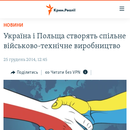
Доступність
посилання
Перейти
НОВИНИ
до
НОВИНИ
Україна і Польща створять спільне
основного
ВОДА.КРИМ
матеріалу
військово-технічне виробництво
ВІДЕО ТА ФОТО
Перейти
до
25 грудень 2014, 12:45
ПОЛІТИКА
основної
БЛОГИ
Поділитись
Читати без VPN
навігації
Перейти
ПОГЛЯД
до
ІНТЕРВ'Ю
пошуку
ВСЕ ЗА ДЕНЬ
СПЕЦПРОЕКТИ
ЯК ОБІЙТИ БЛОКУВАННЯ
ДЕПОРТАЦІЯ