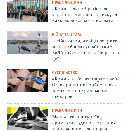
ПРАВА ЛЮДИНИ
«Крим – єдиний регіон, де
українці – меншість»: дискусія
навколо нової пам'ятної дати
ВІЙНА ТА КРИМ
Російська влада обіцяє закрити
морський шлях українським
БпЛА до Севастополя. Чи реально
це?
СУСПІЛЬСТВО
«Крим – не Росія»: маркетплейс
Ozon припинив прийом нових
замовлень на Кримському
півострові
ПРАВА ЛЮДИНИ
Мить – і ти шпигун. Як у
кримських судах розглядають
звинувачення в держзраді