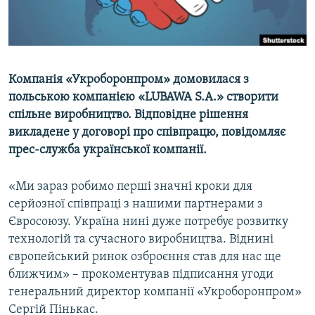
ВІДЕОУРОКИ «ELIFBE»
Русский
СВІДЧЕННЯ ОКУПАЦІЇ
Qırımtatar
УКРАЇНСЬКА ПРОБЛЕМА КРИМУ
Компанія «Укроборонпром» домовилася з
ДОЛУЧАЙСЯ!
ІНФОГРАФІКА
польською компанією «LUBAWA S.A.» створити
спільне виробництво. Відповідне рішення
викладене у договорі про співпрацю, повідомляє
прес-служба української компанії.
Усі сайти RFE/RL
«Ми зараз робимо перші значні кроки для
серйозної співпраці з нашими партнерами з
Євросоюзу. Україна нині дуже потребує розвитку
технологій та сучасного виробництва. Віднині
європейський ринок озброєння став для нас ще
ближчим» – прокоментував підписання угоди
генеральний директор компанії «Укроборонпром»
Сергій Пінькас.