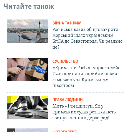
Читайте також
ВІЙНА ТА КРИМ
Російська влада обіцяє закрити
морський шлях українським
БпЛА до Севастополя. Чи реально
це?
СУСПІЛЬСТВО
«Крим – не Росія»: маркетплейс
Ozon припинив прийом нових
замовлень на Кримському
півострові
ПРАВА ЛЮДИНИ
Мить – і ти шпигун. Як у
кримських судах розглядають
звинувачення в держзраді