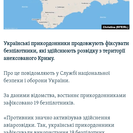
ВІДЕОУРОКИ «ELIFBE»
Русский
СВІДЧЕННЯ ОКУПАЦІЇ
Qırımtatar
УКРАЇНСЬКА ПРОБЛЕМА КРИМУ
ДОЛУЧАЙСЯ!
ІНФОГРАФІКА
Українські прикордонники продовжують фіксувати
безпілотники, які здійснюють розвідку з території
анексованого Криму.
Усі сайти RFE/RL
Про це повідомляють у Службі національної
безпеки і оборони України.
За даними відомства, востаннє прикордонниками
зафіксовано 19 безпілотників.
«Противник значно активізував здійснення
авіарозвідки. Так, українські прикордонники
зафіксували використання 19 безпілотних