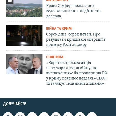
ФОТОГАЛЕРЕЇ
Краса Сімферопольського
водосховища та занедбаність
довкола
ВІЙНА ТА КРИМ
Сорок днів, сорок ночей. Про
результати кримської операції з
примусу Росії до миру
ПОЛІТИКА
«Короткострокова акція
перетворилася на війну на
виснаження»: Як пропаганда РФ
у Криму пояснює невдачі «СВО»
та залякує «мінними атаками»
ДОЛУЧАЙСЯ!