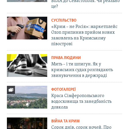
БпЛА до Севастополя. Чи реально
це?
СУСПІЛЬСТВО
«Крим – не Росія»: маркетплейс
Ozon припинив прийом нових
замовлень на Кримському
півострові
ПРАВА ЛЮДИНИ
Мить – і ти шпигун. Як у
кримських судах розглядають
звинувачення в держзраді
ФОТОГАЛЕРЕЇ
Краса Сімферопольського
водосховища та занедбаність
довкола
ВІЙНА ТА КРИМ
Сорок днів, сорок ночей. Про