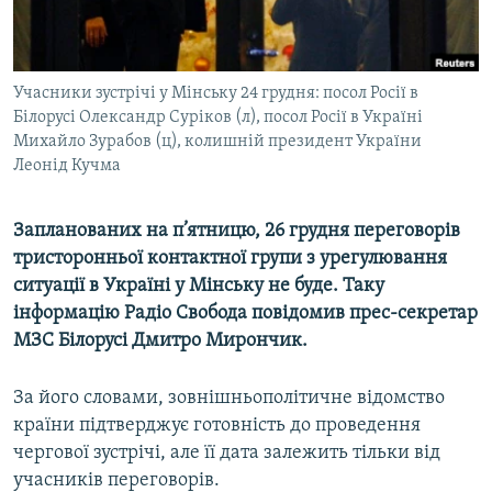
ВІДЕОУРОКИ «ELIFBE»
Русский
СВІДЧЕННЯ ОКУПАЦІЇ
Qırımtatar
Учасники зустрічі у Мінську 24 грудня: посол Росії в
УКРАЇНСЬКА ПРОБЛЕМА КРИМУ
Білорусі Олександр Суріков (л), посол Росії в Україні
ДОЛУЧАЙСЯ!
ІНФОГРАФІКА
Михайло Зурабов (ц), колишній президент України
Леонід Кучма
Запланованих на п’ятницю, 26 грудня переговорів
Усі сайти RFE/RL
тристоронньої контактної групи з урегулювання
ситуації в Україні у Мінську не буде. Таку
інформацію Радіо Свобода повідомив прес-секретар
МЗС Білорусі Дмитро Мирончик.
За його словами, зовнішньополітичне відомство
країни підтверджує готовність до проведення
чергової зустрічі, але її дата залежить тільки від
учасників переговорів.