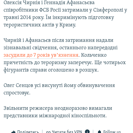
Олексія Чирнія і Геннадія Афанасьєва
співробітники ФСБ Росії затримали у Сімферополі у
травні 2014 року. Їм інкримінують підготовку
терористичних актів у Криму.
Чирній і Афанасьєв після затримання надали
зізнавальні свідчення, останнього напередодні
засудили до 7 років увʼязнення
. Кольченко
причетність до тероризму заперечує. Ще чотирьох
фігурантів справи оголошено в розшук.
Олег Сенцов усі висунуті йому обвинувачення
спростовує.
Звільнити режисера неодноразово вимагали
представники міжнародної кіноспільноти.
Поділитись
Читати без VPN
Follow us