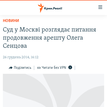
Доступність
посилання
Перейти
НОВИНИ
до
НОВИНИ
Суд у Москві розглядає питання
основного
ВОДА.КРИМ
матеріалу
продовження арешту Олега
ВІДЕО ТА ФОТО
Перейти
Сенцова
до
ПОЛІТИКА
основної
26 грудень 2014, 16:12
БЛОГИ
навігації
Перейти
Поділитись
Читати без VPN
ПОГЛЯД
до
ІНТЕРВ'Ю
пошуку
ВСЕ ЗА ДЕНЬ
СПЕЦПРОЕКТИ
ЯК ОБІЙТИ БЛОКУВАННЯ
ДЕПОРТАЦІЯ