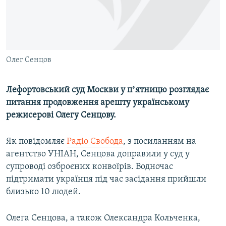
ВІДЕОУРОКИ «ELIFBE»
Русский
СВІДЧЕННЯ ОКУПАЦІЇ
Qırımtatar
УКРАЇНСЬКА ПРОБЛЕМА КРИМУ
Олег Сенцов
ДОЛУЧАЙСЯ!
ІНФОГРАФІКА
Лефортовський суд Москви у пʼятницю розглядає
питання продовження арешту українському
Усі сайти RFE/RL
режисерові Олегу Сенцову.
Як повідомляє
Радіо Свобода
, з посиланням на
агентство УНІАН, Сенцова доправили у суд у
супроводі озброєних конвоїрів. Водночас
підтримати українця під час засідання прийшли
близько 10 людей.
Олега Сенцова, а також Олександра Кольченка,