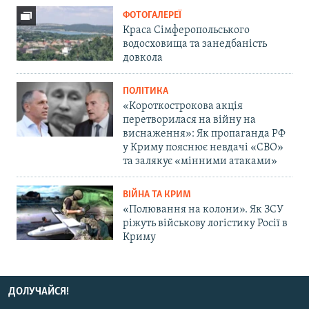
ФОТОГАЛЕРЕЇ
Краса Сімферопольського
водосховища та занедбаність
довкола
ПОЛІТИКА
«Короткострокова акція
перетворилася на війну на
виснаження»: Як пропаганда РФ
у Криму пояснює невдачі «СВО»
та залякує «мінними атаками»
ВІЙНА ТА КРИМ
«Полювання на колони». Як ЗСУ
ріжуть військову логістику Росії в
Криму
ДОЛУЧАЙСЯ!