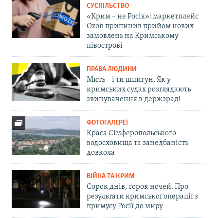
СУСПІЛЬСТВО
«Крим – не Росія»: маркетплейс
Ozon припинив прийом нових
замовлень на Кримському
півострові
ПРАВА ЛЮДИНИ
Мить – і ти шпигун. Як у
кримських судах розглядають
звинувачення в держзраді
ФОТОГАЛЕРЕЇ
Краса Сімферопольського
водосховища та занедбаність
довкола
ВІЙНА ТА КРИМ
Сорок днів, сорок ночей. Про
результати кримської операції з
примусу Росії до миру