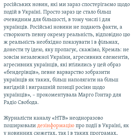
російських новин, які ми зараз спостерігаємо щодо
подій в Україні. Просто зараз це стало більш
очевидним для більшості, в тому числі і для
українців. Російські новини не подають факти, а
створюють певну окрему реальність, відповідно цю
ж реальність необхідно показувати і в фільмах,
донести ту ідею, яку пропагує, скажімо, Кремль: не
зовсім незалежної України, агресивних елементів,
агресивних українців, які втілились у цей образ
«бендерівців», певне варварство зобразити
українців як таких, більш наполягати на більш
вигідній і виграшній позиції росіян щодо
українців», – прокоментувала Марго Гонтар для
Радіо Свобода.
Журналісти каналу «НТВ» неодноразово
поширювали
дезінформацію
про події в Україні, як
у новинних сюжетах, так і в таких програмах,