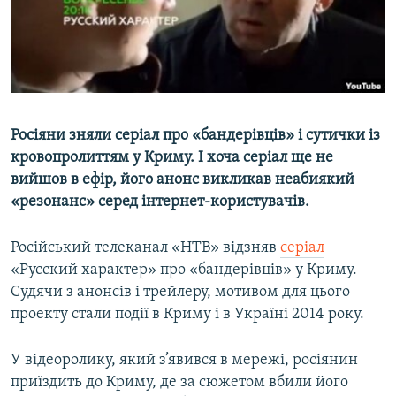
ВІДЕОУРОКИ «ELIFBE»
Русский
СВІДЧЕННЯ ОКУПАЦІЇ
Qırımtatar
УКРАЇНСЬКА ПРОБЛЕМА КРИМУ
ДОЛУЧАЙСЯ!
ІНФОГРАФІКА
Росіяни зняли серіал про «бандерівців» і сутички із
кровопролиттям у Криму. І хоча серіал ще не
вийшов
в
ефір, його анонс викликав неабиякий
Усі сайти RFE/RL
«резонанс» серед інтернет-користувачів.
Російський телеканал «НТВ» відзняв
серіал
«Русский характер» про «бандерівців» у Криму.
Судячи з анонсів і трейлеру, мотивом для цього
проекту стали події в Криму і в Україні 2014 року.
У відеоролику, який з’явився в мережі, росіянин
приїздить до Криму, де за сюжетом вбили його