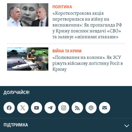
ПОЛІТИКА
«Короткострокова акція
перетворилася на війну на
виснаження»: Як пропаганда РФ
у Криму пояснює невдачі «СВО»
та залякує «мінними атаками»
ВІЙНА ТА КРИМ
«Полювання на колони». Як ЗСУ
ріжуть військову логістику Росії в
Криму
ДОЛУЧАЙСЯ!
ПІДТРИМКА