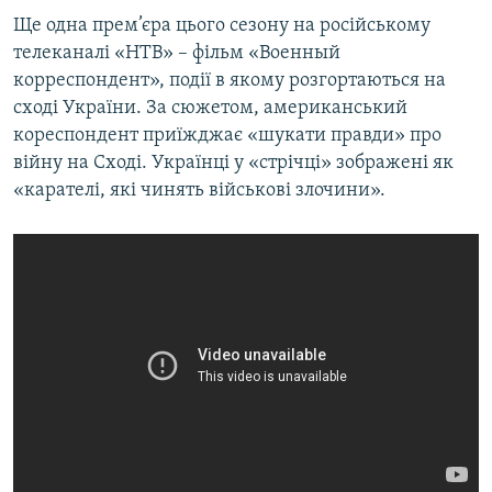
Ще одна прем’єра цього сезону на російському
телеканалі «НТВ» – фільм «Военный
корреспондент», події в якому розгортаються на
сході України. За сюжетом, американський
кореспондент приїжджає «шукати правди» про
війну на Сході. Українці у «стрічці» зображені як
«карателі, які чинять військові злочини».