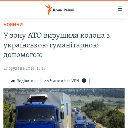
Доступність
посилання
Перейти
НОВИНИ
до
НОВИНИ
У зону АТО вирушила колона з
основного
ВОДА.КРИМ
матеріалу
українською гуманітарною
ВІДЕО ТА ФОТО
Перейти
допомогою
до
ПОЛІТИКА
основної
27 грудень 2014, 13:13
БЛОГИ
навігації
Перейти
Поділитись
Читати без VPN
ПОГЛЯД
до
ІНТЕРВ'Ю
пошуку
ВСЕ ЗА ДЕНЬ
СПЕЦПРОЕКТИ
ЯК ОБІЙТИ БЛОКУВАННЯ
ДЕПОРТАЦІЯ