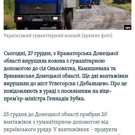
ВІДЕОУРОКИ «ELIFBE»
Русский
СВІДЧЕННЯ ОКУПАЦІЇ
Qırımtatar
УКРАЇНСЬКА ПРОБЛЕМА КРИМУ
Український гуманітарний конвой (архівне фото)
ДОЛУЧАЙСЯ!
ІНФОГРАФІКА
Сьогодні, 27 грудня, з Краматорська Донецької
області вирушила колона з гуманітарною
Усі сайти RFE/RL
допомогою до сіл Ольховатка, Камишеваха та
Булавинське Донецької області. Ще дві вантажівки
вирушили до міст Углегорськ і Дебальцево. Про це
повідомляють в уряді з посиланням на віце-
прем’єр-міністра Геннадія Зубка.
25 грудня до Донецької області прибули 20
вантажівок з гуманітарною допомогою від
українського уряду. У вантажівках – продукти