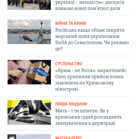
українці – меншість»: дискусія
навколо нової пам'ятної дати
ВІЙНА ТА КРИМ
Російська влада обіцяє закрити
морський шлях українським
БпЛА до Севастополя. Чи реально
це?
СУСПІЛЬСТВО
«Крим – не Росія»: маркетплейс
Ozon припинив прийом нових
замовлень на Кримському
півострові
ПРАВА ЛЮДИНИ
Мить – і ти шпигун. Як у
кримських судах розглядають
звинувачення в держзраді
ФОТОГАЛЕРЕЇ