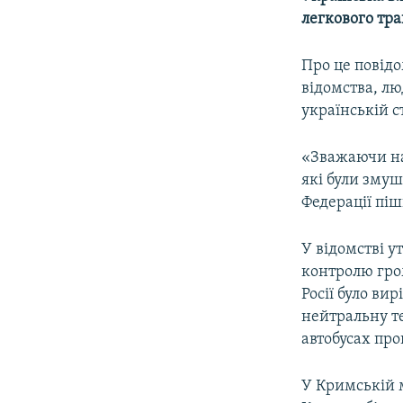
ВІДЕОУРОКИ «ELIFBE»
легкового тра
СВІДЧЕННЯ ОКУПАЦІЇ
Про це повід
УКРАЇНСЬКА ПРОБЛЕМА КРИМУ
відомства, лю
ІНФОГРАФІКА
українській с
«Зважаючи на
які були змуш
Федерації пі
У відомстві у
контролю гро
Росії було ви
нейтральну те
автобусах пр
У Кримській 