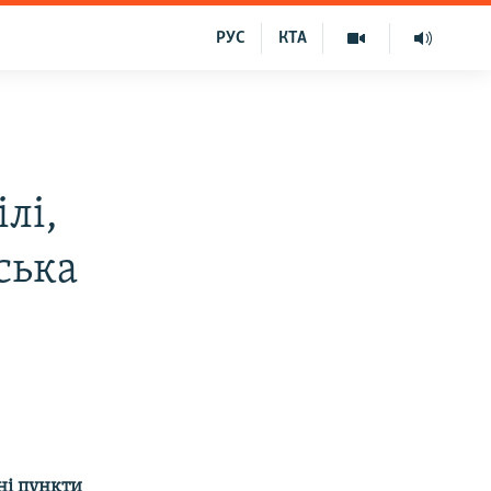
РУС
КТА
лі,
ська
ні пункти