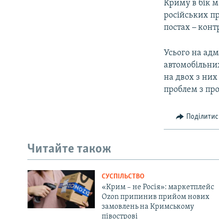
Криму в бік 
російських п
постах
–
контр
Усього на ад
автомобільни
на двох з ни
проблем з пр
Поділитис
Читайте також
СУСПІЛЬСТВО
«Крим – не Росія»: маркетплейс
Ozon припинив прийом нових
замовлень на Кримському
півострові