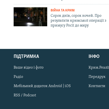
ВІЙНА ТА КРИМ
Сорок днів, сорок ночей. Про
результати кримської операції з
примусу Росії до миру
Русский
Qırımtatar
ПІДТРИМКА
ІНФО
Ваше відео і фото
Крим.Реалії
ДОЛУЧАЙСЯ!
Радіо
Передрук
Мобільний додаток Android | iOS
Контакти
RSS / Podcast
Усі сайти RFE/RL