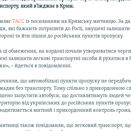
нспорту, який в'їжджає в Крим​.
омляє
ТАСС
із посиланням на Кримську митницю. За д
ди, які бажають потрапити до Росії, змушені залишати 
тороні та йти пішки до російських пунктів пропуску.
 ці обмеження, на кордоні почали утворюватися черги
ені залишати легкові транспортні засоби й рухатися в б
шки»,
–
йдеться в повідомленні.
точнили, що автомобільні пункти пропуску не передбач
мадян без транспорту. Тому спільно з прикордонною 
рішено запустити автобуси, що доставлятимуть людей ч
риторію від українських до російських пунктів пропус
оводитиметься митний і прикордонний контроль грома
митниці також повідомили, що легковий транспорт, що 