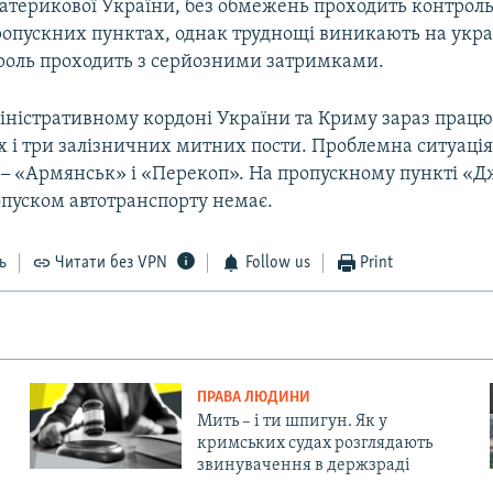
материкової України, без обмежень проходить контроль
ропускних пунктах, однак труднощі виникають на укр
оль проходить з серйозними затримками.
міністративному кордоні України та Криму зараз працю
х і три залізничних митних пости. Проблемна ситуація
х
–
«Армянськ» і «Перекоп». На пропускному пункті «
опуском автотранспорту немає.
ь
Читати без VPN
Follow us
Print
ПРАВА ЛЮДИНИ
Мить – і ти шпигун. Як у
кримських судах розглядають
звинувачення в держзраді