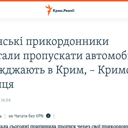
нські прикордонники
тали пропускати автомобі
'їжджають в Крим, – Крим
иця
 16:54
ь
Читати без VPN
лада сьогодні припинила пропуск через свої прикордон