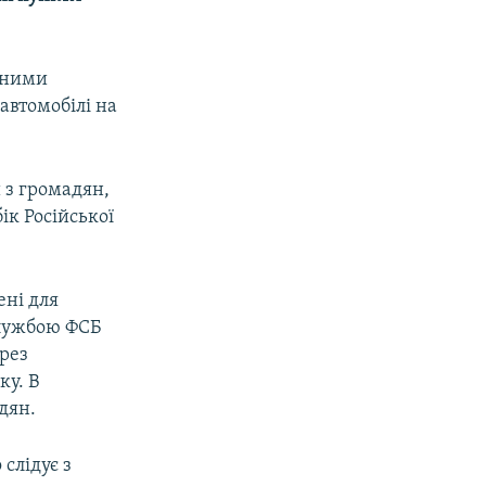
аними
автомобілі на
 з громадян,
ік Російської
ені для
службою ФСБ
ерез
ку. В
дян.
слідує з