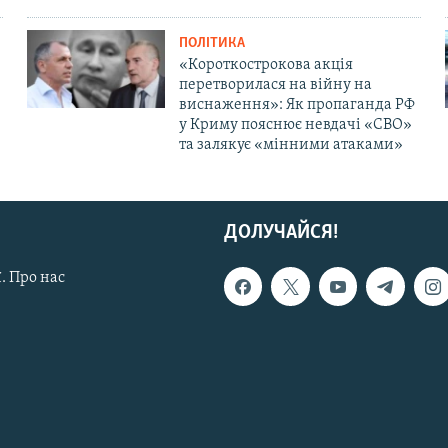
ПОЛІТИКА
«Короткострокова акція
перетворилася на війну на
виснаження»: Як пропаганда РФ
у Криму пояснює невдачі «СВО»
та залякує «мінними атаками»
ДОЛУЧАЙСЯ!
. Про нас