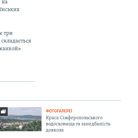
 на
аїнських
є три
 складається
Джанкой»
ФОТОГАЛЕРЕЇ
Краса Сімферопольського
водосховища та занедбаність
довкола