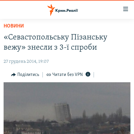
Доступність
посилання
Перейти
НОВИНИ
до
НОВИНИ
«Севастопольську Пізанську
основного
ВОДА.КРИМ
матеріалу
вежу» знесли з 3-ї спроби
ВІДЕО ТА ФОТО
Перейти
до
27 грудень 2014, 19:07
ПОЛІТИКА
основної
БЛОГИ
Поділитись
Читати без VPN
навігації
Перейти
ПОГЛЯД
до
ІНТЕРВ'Ю
пошуку
ВСЕ ЗА ДЕНЬ
СПЕЦПРОЕКТИ
ЯК ОБІЙТИ БЛОКУВАННЯ
ДЕПОРТАЦІЯ