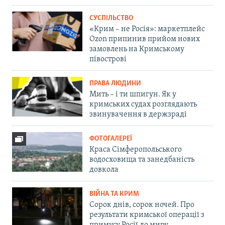
СУСПІЛЬСТВО
«Крим – не Росія»: маркетплейс
Ozon припинив прийом нових
замовлень на Кримському
півострові
ПРАВА ЛЮДИНИ
Мить – і ти шпигун. Як у
кримських судах розглядають
звинувачення в держзраді
ФОТОГАЛЕРЕЇ
Краса Сімферопольського
водосховища та занедбаність
довкола
ВІЙНА ТА КРИМ
Сорок днів, сорок ночей. Про
результати кримської операції з
примусу Росії до миру