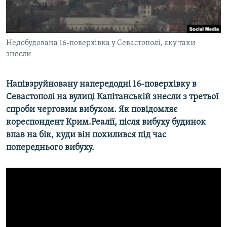
ВІДЕОУРОКИ «ELIFBE»
Русский
СВІДЧЕННЯ ОКУПАЦІЇ
Qırımtatar
Недобудована 16-поверхівка у Севастополі, яку таки
УКРАЇНСЬКА ПРОБЛЕМА КРИМУ
знесли
ДОЛУЧАЙСЯ!
ІНФОГРАФІКА
Напівзруйновану напередодні 16-поверхівку в
Севастополі на вулиці Капітанській знесли з третьої
спроби черговим вибухом. Як повідомляє
Усі сайти RFE/RL
кореспондент Крим.Реалії, після вибуху будинок
впав на бік, куди він похилився під час
попереднього вибуху.