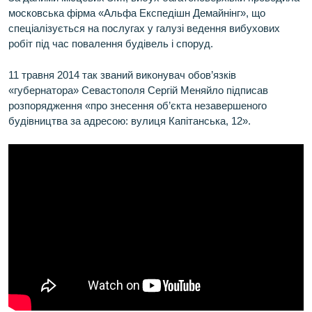
московська фірма «Альфа Експедішн Демайнінг», що
спеціалізується на послугах у галузі ведення вибухових
робіт під час повалення будівель і споруд.
11 травня 2014 так званий виконувач обов’язків
«губернатора» Севастополя Сергій Меняйло підписав
розпорядження «про знесення об’єкта незавершеного
будівництва за адресою: вулиця Капітанська, 12».