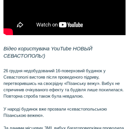
Відео користувача YouTube НОВЫЙ
СЕВАСТОПОЛЬ!)
26 грудня недобудований 16-поверховий будинок у
Севастополі вистояв після проведеного підриву,
перетворившись на своєрідну «Пізанську вежу». Вибух не
спричинив очікуваного ефекту та будівля лише похилилася.
Повторна спроба також була невдалою.
У народі будинок вже прозвали «севастопольською
Пізанською вежею».
За даними місцевих ЗМІ, вибух багатоповерхівки проводила