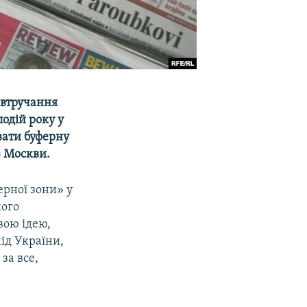
«втручання
одій року у
вати буферну
з Москви.
рної зони» у
кого
вою ідею,
хід України,
за все,