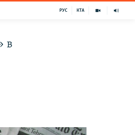
РУС
КТА
» в