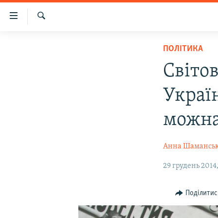
Доступність
посилання
Шукати
Перейти
НОВИНИ
ПОЛІТИКА
до
ВОДА.КРИМ
основного
Світо
матеріалу
ВІДЕО ТА ФОТО
Перейти
Украї
ПОЛІТИКА
до
основної
БЛОГИ
можн
навігації
ПОГЛЯД
Перейти
Анна Шамансь
до
ІНТЕРВ'Ю
пошуку
ВСЕ ЗА ДЕНЬ
29 грудень 2014
СПЕЦПРОЕКТИ
Поділитис
ЯК ОБІЙТИ БЛОКУВАННЯ
ДЕПОРТАЦІЯ