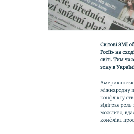
Світові ЗМІ о
Росії» на схо
світі. Тим ча
зону в Україн
Американськ
міжнародну по
конфлікту ств
відіграє роль
можливо, вдас
конфлікт прос