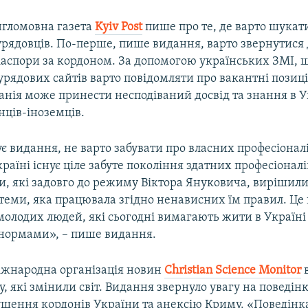
нгломовна газета
Kyiv
Post
пише про те, де варто шукат
урядовців. По-перше, пише видання, варто звернутися 
іаспори за кордоном. За допомогою українських ЗМІ, щ
 урядових сайтів варто повідомляти про вакантні позиції
анія може принести несподіваний досвід та знання в У
нців-іноземців.
є видання, не варто забувати про власних професіоналі
Україні існує ціле забуте покоління здатних професіоналі
и, які задовго до режиму Віктора Януковича, вирішили
теми, яка працювала згідно ненависних їм правил. Це 
олодих людей, які сьогодні вимагають жити в Україні
нормами», – пише видання.
іжнародна організація новин
Christian
Science
Monitor
у, які змінили світ. Видання звернуло увагу на поведінку
шення кордонів України та анексію Криму. «Поведінка