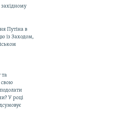
і західному
ня Путіна в
цю із Заходом,
ійськом
 та
 свою
 подолати
и? У році
ідсумовує