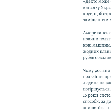
«Дехто може 
випадку Украї
круг, щоб отр
заміщенням м
Американськ
новини поляга
нові машини, 
жодних планів
рубль обвалив
Чому росіяни 
правління пр
людина на вла
погіршується,
15 років сис
способи, за д
знищені», – п