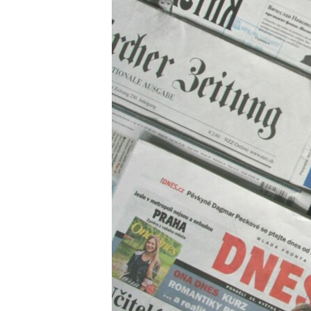
ВІДЕОУРОКИ «ELIFBE»
СВІДЧЕННЯ ОКУПАЦІЇ
УКРАЇНСЬКА ПРОБЛЕМА КРИМУ
ІНФОГРАФІКА