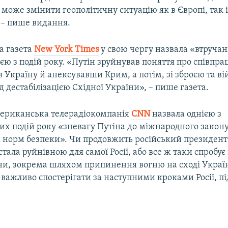
 може змінити геополітичну ситуацію як в Європі, так 
», – пише видання.
а газета
New
York
Times
у свою чергу назвала «втручан
єю з подій року. «Путін зруйнував поняття про співпра
 Україну й анексувавши Крим, а потім, зі зброєю та в
дестабілізацією Східної України», – пише газета.
мериканська телерадіокомпанія
CNN
назвала однією з
х подій року «зневагу Путіна до міжнародного закону
 норм безпеки». Чи продовжить російський президент
 стала руйнівною для самої Росії, або все ж таки спробує
їни, зокрема шляхом припинення вогню на сході Україн
важливо спостерігати за наступними кроками Росії, п