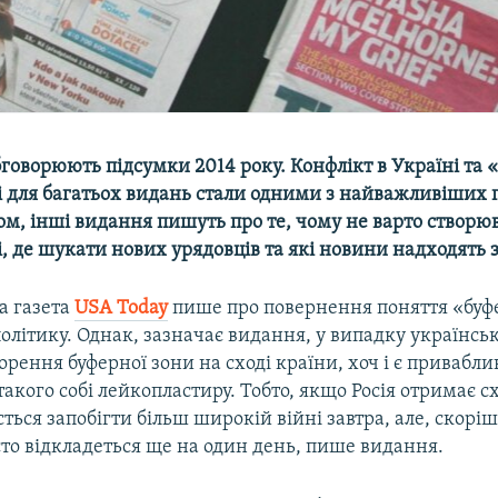
бговорюють підсумки 2014 року. Конфлікт в Україні та 
ді для багатьох видань стали одними з найважливіших п
сом, інші видання пишуть про те, чому не варто створю
і, де шукати нових урядовців та які новини надходять 
а газета
USA
Today
пише про повернення поняття «буфе
літику. Однак, зазначає видання, у випадку українсь
орення буферної зони на сході країни, хоч і є привабли
 такого собі лейкопластиру. Тобто, якщо Росія отримає с
ться запобігти більш широкій війні завтра, але, скоріш 
то відкладеться ще на один день, пише видання.