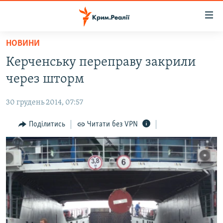
Доступність
посилання
Перейти
НОВИНИ
до
НОВИНИ
Керченську переправу закрили
основного
ВОДА.КРИМ
матеріалу
через шторм
ВІДЕО ТА ФОТО
Перейти
до
30 грудень 2014, 07:57
ПОЛІТИКА
основної
БЛОГИ
Поділитись
Читати без VPN
навігації
Перейти
ПОГЛЯД
до
ІНТЕРВ'Ю
пошуку
ВСЕ ЗА ДЕНЬ
СПЕЦПРОЕКТИ
ЯК ОБІЙТИ БЛОКУВАННЯ
ДЕПОРТАЦІЯ