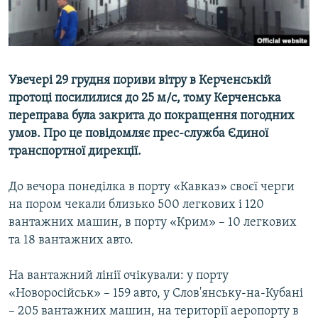
ВІДЕОУРОКИ «ELIFBE»
Русский
СВІДЧЕННЯ ОКУПАЦІЇ
Qırımtatar
УКРАЇНСЬКА ПРОБЛЕМА КРИМУ
Увечері 29 грудня пориви вітру в Керченській
ДОЛУЧАЙСЯ!
ІНФОГРАФІКА
протоці посилилися до 25 м/с, тому Керченська
переправа була закрита до покращення погодних
умов. Про це повідомляє прес-служба Єдиної
транспортної дирекції.
Усі сайти RFE/RL
До вечора понеділка в порту «Кавказ» своєї черги
на пором чекали близько 500 легкових і 120
вантажних машин, в порту «Крим» – 10 легкових
та 18 вантажних авто.
На вантажний лінії очікували: у порту
«Новоросійськ» – 159 авто, у Слов'янську-на-Кубані
– 205 вантажних машин, на території аеропорту в