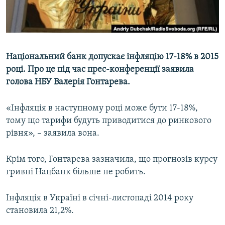
ВІДЕОУРОКИ «ELIFBE»
Русский
СВІДЧЕННЯ ОКУПАЦІЇ
Qırımtatar
УКРАЇНСЬКА ПРОБЛЕМА КРИМУ
Національний банк допускає інфляцію 17-18% в 2015
ДОЛУЧАЙСЯ!
ІНФОГРАФІКА
році. Про це під час прес-конференції заявила
голова НБУ Валерія Гонтарева.
«Інфляція в наступному році може бути 17-18%,
Усі сайти RFE/RL
тому що тарифи будуть приводитися до ринкового
рівня», – заявила вона.
Крім того, Гонтарева зазначила, що прогнозів курсу
гривні Нацбанк більше не робить.
Інфляція в Україні в січні-листопаді 2014 року
становила 21,2%.