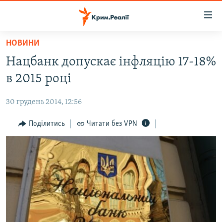
Доступність
посилання
Перейти
НОВИНИ
до
НОВИНИ
Нацбанк допускає інфляцію 17-18%
основного
ВОДА.КРИМ
матеріалу
в 2015 році
ВІДЕО ТА ФОТО
Перейти
до
30 грудень 2014, 12:56
ПОЛІТИКА
основної
БЛОГИ
Поділитись
Читати без VPN
навігації
Перейти
ПОГЛЯД
до
ІНТЕРВ'Ю
пошуку
ВСЕ ЗА ДЕНЬ
СПЕЦПРОЕКТИ
ЯК ОБІЙТИ БЛОКУВАННЯ
ДЕПОРТАЦІЯ