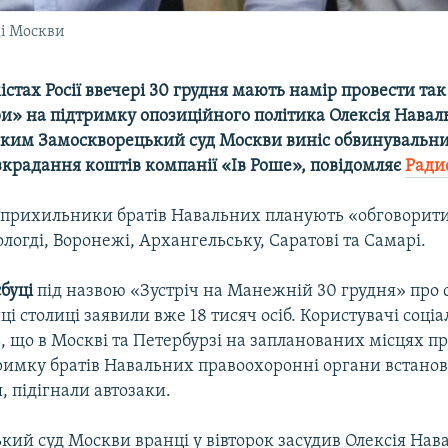
ді Москви
істах Росії ввечері 30 грудня мають намір провести так
и» на підтримку опозиційного політика Олексія Наваль
 яким Замоскворецький суд Москви виніс обвинувальни
зкрадання коштів компанії «Ів Роше», повідомляє
Ради
 прихильники братів Навальних планують «обговорити
ологді, Воронежі, Архангельську, Саратові та Самарі.
буці
під назвою «Зустріч на Манежній 30 грудня» про 
ці столиці заявили вже 18 тисяч осіб. Користувачі соц
, що в Москві та Петербурзі на запланованих місцях п
тримку братів Навальних правоохоронні органи встано
 підігнали автозаки.
ий суд Москви вранці у вівторок засудив Олексія Нав