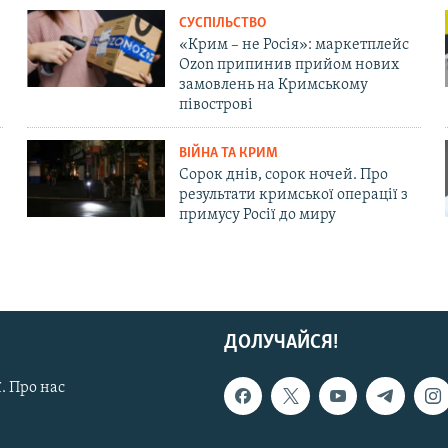
СУСПІЛЬСТВО
«Крим – не Росія»: маркетплейс
Ozon припинив прийом нових
замовлень на Кримському
півострові
ВІЙНА ТА КРИМ
Сорок днів, сорок ночей. Про
результати кримської операції з
примусу Росії до миру
ДОЛУЧАЙСЯ!
. Про нас