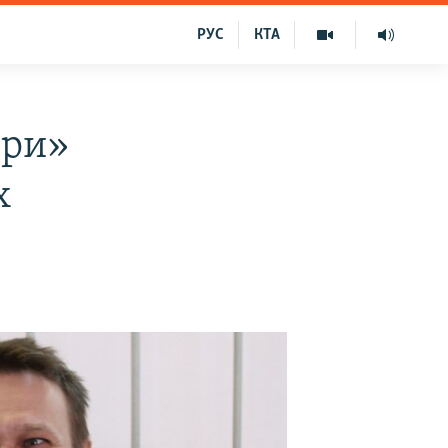
РУС
КТА
ори»
х