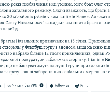
иною років позбавлення волі умовно, його брат Олег о
олонії загального режиму. Слідчі вважають, що брати 
ко 30 мільйонів рублів у компанії «Ів Роше». Адвокат
рок Олегу Навальному і зажадали залишити брата опози
 невиїзд.
 братам Навальним призначали на 15 січня. Прихиль
і створили у
Фейсбуці
групу з анонсом акції на їхню пі
риство набрало більше 12 тисяч прихильників, однак 
неральної прокуратури заблокував сторінку. Пізніше
Fa
и, що не блокуватимуть наступні групи прихильників
 загрозу повної заборони цих соціальних мереж на тер
ь
Читати без VPN
Follow us
Print