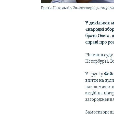
Брати Навальні у Замоскворецькому су
У декількох м
«народні збор
брата Олега,
справі про ро
Рішення суду
Петербурзі, В
У групі у
Фейс
вийти на вули
повідомляють
акцій на під
загородження,
Замоскворецьк