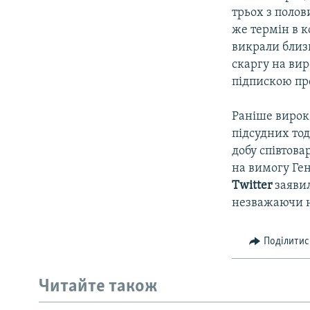
трьох з полов
же термін в к
викрали близь
скаргу на ви
підпискою про
Раніше вирок
підсудних тод
добу співтова
на вимогу Ге
Twitter
заявил
незважаючи на
Поділитис
Читайте також