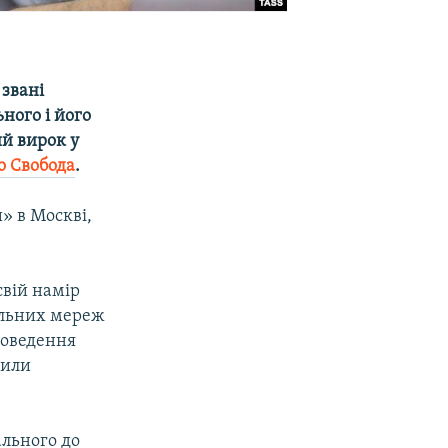
 звані
ного і його
й вирок у
о Свобода
.
» в Москві,
свій намір
іальних мереж
роведення
вили
ального до