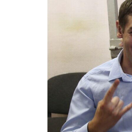
ВІДЕОУРОКИ «ELIFBE»
СВІДЧЕННЯ ОКУПАЦІЇ
УКРАЇНСЬКА ПРОБЛЕМА КРИМУ
ІНФОГРАФІКА