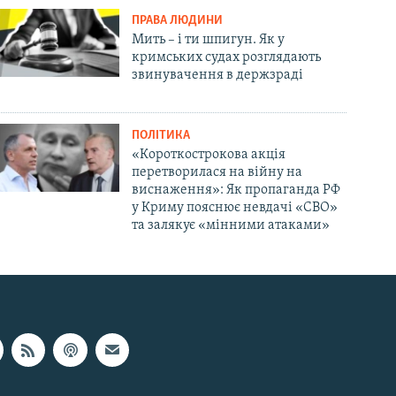
ПРАВА ЛЮДИНИ
Мить – і ти шпигун. Як у
кримських судах розглядають
звинувачення в держзраді
ПОЛІТИКА
«Короткострокова акція
перетворилася на війну на
виснаження»: Як пропаганда РФ
у Криму пояснює невдачі «СВО»
та залякує «мінними атаками»