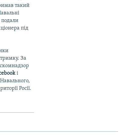
тримав такий
Навальні
и подали
ціонера під
ники
дтримку. За
Роскомнадзор
cebook
і
 Навального,
иторії Росії.