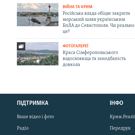
ВІЙНА ТА КРИМ
Російська влада обіцяє закрити
морський шлях українським
БпЛА до Севастополя. Чи реально
це?
ФОТОГАЛЕРЕЇ
Краса Сімферопольського
водосховища та занедбаність
довкола
Русский
ПІДТРИМКА
ІНФО
Qırımtatar
Ваше відео і фото
Крим.Реалії
ДОЛУЧАЙСЯ!
Радіо
Передрук