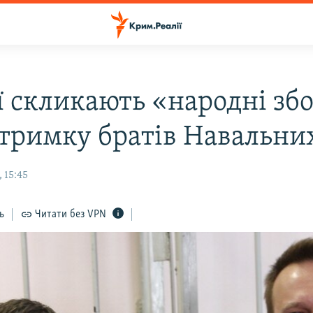
ії скликають «народні зб
дтримку братів Навальни
 15:45
ь
Читати без VPN