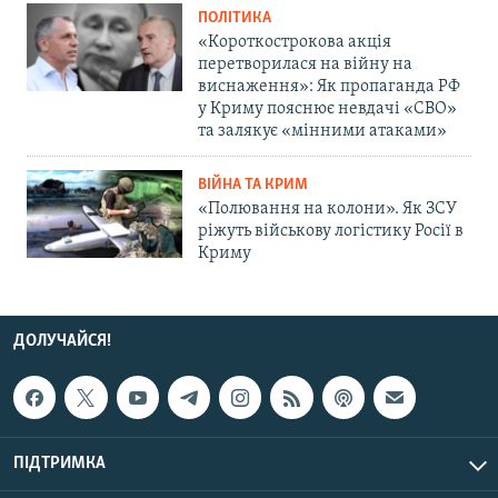
ПОЛІТИКА
«Короткострокова акція
перетворилася на війну на
виснаження»: Як пропаганда РФ
у Криму пояснює невдачі «СВО»
та залякує «мінними атаками»
ВІЙНА ТА КРИМ
«Полювання на колони». Як ЗСУ
ріжуть військову логістику Росії в
Криму
ДОЛУЧАЙСЯ!
ПІДТРИМКА