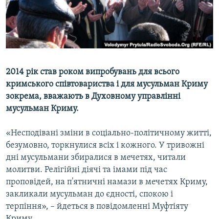
ВІДЕОУРОКИ «ELIFBE»
Русский
СВІДЧЕННЯ ОКУПАЦІЇ
Qırımtatar
УКРАЇНСЬКА ПРОБЛЕМА КРИМУ
ДОЛУЧАЙСЯ!
ІНФОГРАФІКА
2014 рік став роком випробувань для всього
кримського співтовариства і для мусульман Криму
зокрема, вважають в Духовному управлінні
Усі сайти RFE/RL
мусульман Криму.
«Несподівані зміни в соціально-політичному житті,
безумовно, торкнулися всіх і кожного. У тривожні
дні мусульмани збиралися в мечетях, читали
молитви. Релігійні діячі та імами під час
проповідей, на п'ятничні намази в мечетях Криму,
закликали мусульман до єдності, спокою і
терпіння», – йдеться в повідомленні Муфтіяту
Криму.