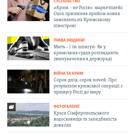
СУСПІЛЬСТВО
«Крим – не Росія»: маркетплейс
Ozon припинив прийом нових
замовлень на Кримському
півострові
ПРАВА ЛЮДИНИ
Мить – і ти шпигун. Як у
кримських судах розглядають
звинувачення в держзраді
ВІЙНА ТА КРИМ
Сорок днів, сорок ночей. Про
результати кримської операції з
примусу Росії до миру
ФОТОГАЛЕРЕЇ
Краса Сімферопольського
водосховища та занедбаність
довкола