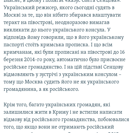
Власне, в цьому і полягає «казус Олега Сенцова».
Український режисер, якого сьогодні судять в
Москві за те, що він нібито збирався влаштувати
теракт на півострові, неодноразово вимагав
викликати до нього українського консула. У
відповідь йому говорили, що в його українському
паспорті стоїть кримська прописка. І що всім
кримчанам, які були прописані на півострові до 16
березня 2014-го року, автоматично було присвоєне
російське громадянство. І на цій підставі Сенцову
відмовляють у зустрічі з українським консулом –
тому що Москва судить його не як українського
громадянина, а як російського.
Крім того, багато українських громадян, які
залишилися жити в Криму і не встигли написати
відмову від російського громадянства, побоювалися
того, що якщо вони не отримають російський