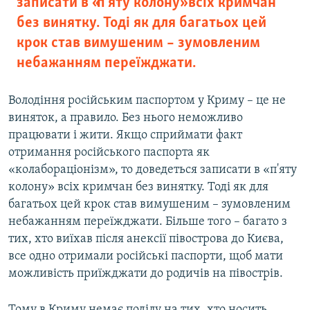
записати в «п'яту колону» всіх кримчан
без винятку. Тоді як для багатьох цей
крок став вимушеним – зумовленим
небажанням переїжджати.
Володіння російським паспортом у Криму – це не
виняток, а правило. Без нього неможливо
працювати і жити. Якщо сприймати факт
отримання російського паспорта як
«колабораціонізм», то доведеться записати в «п'яту
колону» всіх кримчан без винятку. Тоді як для
багатьох цей крок став вимушеним – зумовленим
небажанням переїжджати. Більше того – багато з
тих, хто виїхав після анексії півострова до Києва,
все одно отримали російські паспорти, щоб мати
можливість приїжджати до родичів на півострів.
Тому в Криму немає поділу на тих, хто носить