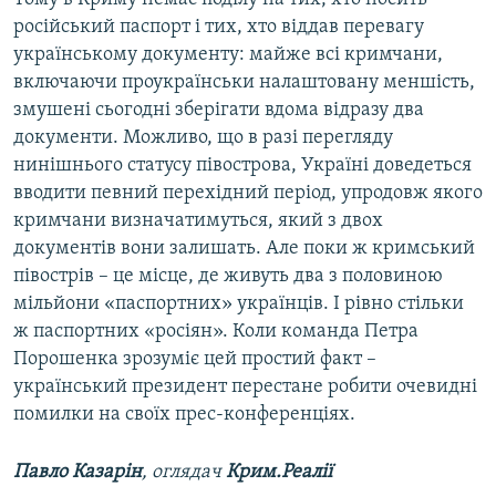
російський паспорт і тих, хто віддав перевагу
українському документу: майже всі кримчани,
включаючи проукраїнськи налаштовану меншість,
змушені сьогодні зберігати вдома відразу два
документи. Можливо, що в разі перегляду
нинішнього статусу півострова, Україні доведеться
вводити певний перехідний період, упродовж якого
кримчани визначатимуться, який з двох
документів вони залишать. Але поки ж кримський
півострів – це місце, де живуть два з половиною
мільйони «паспортних» українців. І рівно стільки
ж паспортних «росіян». Коли команда Петра
Порошенка зрозуміє цей простий факт –
український президент перестане робити очевидні
помилки на своїх прес-конференціях.
Павло Казарін
, оглядач
Крим.Реалії