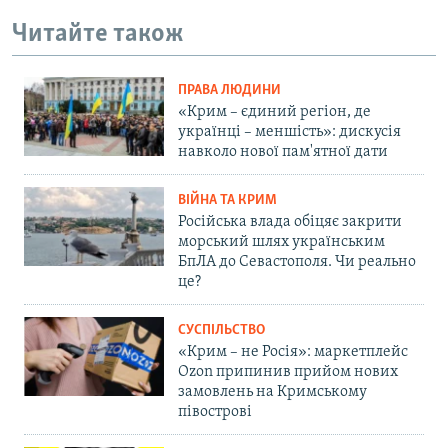
Читайте також
ПРАВА ЛЮДИНИ
«Крим – єдиний регіон, де
українці – меншість»: дискусія
навколо нової пам'ятної дати
ВІЙНА ТА КРИМ
Російська влада обіцяє закрити
морський шлях українським
БпЛА до Севастополя. Чи реально
це?
СУСПІЛЬСТВО
«Крим – не Росія»: маркетплейс
Ozon припинив прийом нових
замовлень на Кримському
півострові