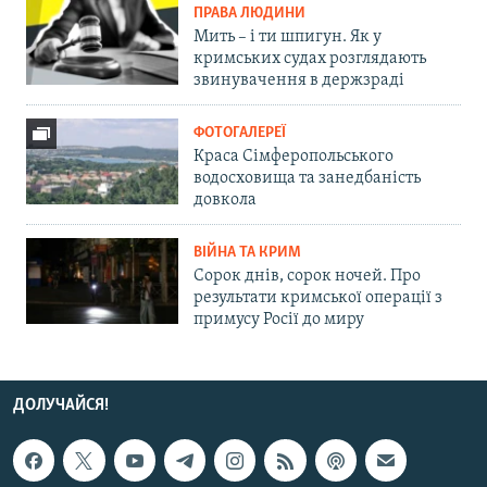
ПРАВА ЛЮДИНИ
Мить – і ти шпигун. Як у
кримських судах розглядають
звинувачення в держзраді
ФОТОГАЛЕРЕЇ
Краса Сімферопольського
водосховища та занедбаність
довкола
ВІЙНА ТА КРИМ
Сорок днів, сорок ночей. Про
результати кримської операції з
примусу Росії до миру
ДОЛУЧАЙСЯ!