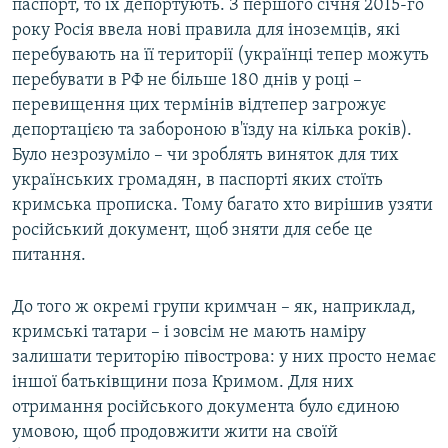
паспорт, то їх депортують. З першого січня 2015-го
року Росія ввела нові правила для іноземців, які
перебувають на її території (українці тепер можуть
перебувати в РФ не більше 180 днів у році –
перевищення цих термінів відтепер загрожує
депортацією та забороною в'їзду на кілька років).
Було незрозуміло – чи зроблять виняток для тих
українських громадян, в паспорті яких стоїть
кримська прописка. Тому багато хто вирішив узяти
російський документ, щоб зняти для себе це
питання.
До того ж окремі групи кримчан – як, наприклад,
кримські татари – і зовсім не мають наміру
залишати територію півострова: у них просто немає
іншої батьківщини поза Кримом. Для них
отримання російського документа було єдиною
умовою, щоб продовжити жити на своїй