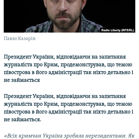
ВІДЕОУРОКИ «ELIFBE»
Русский
СВІДЧЕННЯ ОКУПАЦІЇ
Qırımtatar
УКРАЇНСЬКА ПРОБЛЕМА КРИМУ
ДОЛУЧАЙСЯ!
Павло Казарін
ІНФОГРАФІКА
Президент України, відповідаючи на запитання
журналіста про Крим, продемонстрував, що темою
Усі сайти RFE/RL
півострова в його адміністрації так ніхто детально і
не займається
Президент України, відповідаючи на запитання
журналіста про Крим, продемонстрував, що темою
півострова в його адміністрації так ніхто детально і
не займається.
«Всіх кримчан Україна зробила нерезидентами. Як