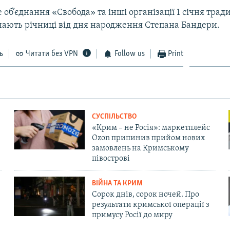
 об’єднання «Свобода» та інші організації 1 січня тра
чають річниці від дня народження Степана Бандери.
ь
Читати без VPN
Follow us
Print
СУСПІЛЬСТВО
«Крим – не Росія»: маркетплейс
Ozon припинив прийом нових
замовлень на Кримському
півострові
ВІЙНА ТА КРИМ
Сорок днів, сорок ночей. Про
результати кримської операції з
примусу Росії до миру