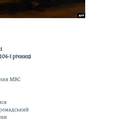
і
106-ї річниці
ління МВС
ися
 громадський
они