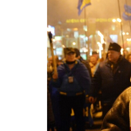
ВІДЕОУРОКИ «ELIFBE»
СВІДЧЕННЯ ОКУПАЦІЇ
УКРАЇНСЬКА ПРОБЛЕМА КРИМУ
ІНФОГРАФІКА