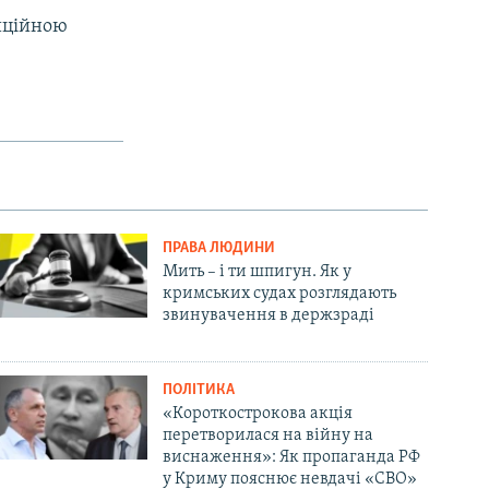
диційною
ПРАВА ЛЮДИНИ
Мить – і ти шпигун. Як у
кримських судах розглядають
звинувачення в держзраді
ПОЛІТИКА
«Короткострокова акція
перетворилася на війну на
виснаження»: Як пропаганда РФ
у Криму пояснює невдачі «СВО»