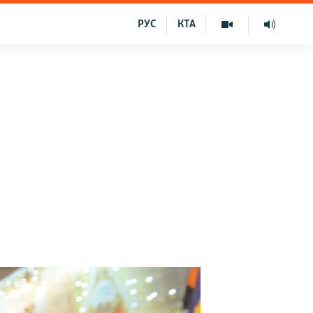
РУС
КТА