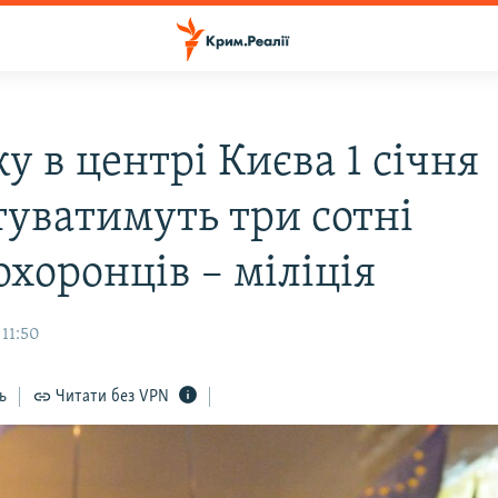
у в центрі Києва 1 січня
туватимуть три сотні
хоронців – міліція
 11:50
ь
Читати без VPN