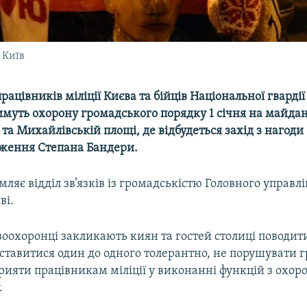
 Київ
рацівників міліції Києва та бійців Національної гвардії
имуть охорону громадського порядку 1 січня на майдан
та Михайлівській площі, де відбудеться захід з нагоди 
дження Степана Бандери.
мляє відділ зв’язків із громадськістю Головного управ
ві.
воохоронці закликають киян та гостей столиці поводит
 ставитися один до одного толерантно, не порушувати
рияти працівникам міліції у виконанні функцій з охор
.